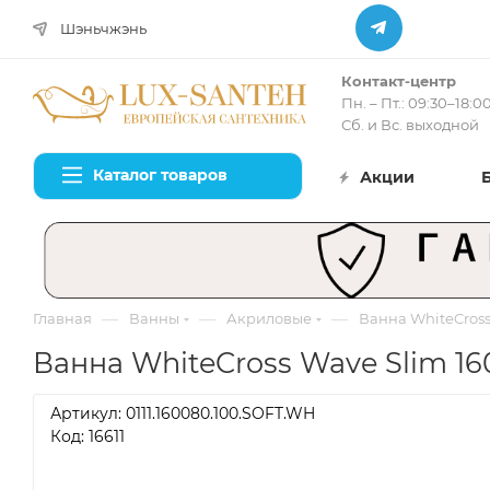
Шэньчжэнь
Контакт-центр
Пн. – Пт.: 09:30–18:0
Сб. и Вс. выходной
Каталог товаров
Акции
—
—
—
Главная
Ванны
Акриловые
Ванна WhiteCross
Ванна WhiteCross Wave Slim 160
Артикул:
0111.160080.100.SOFT.WH
Код: 16611