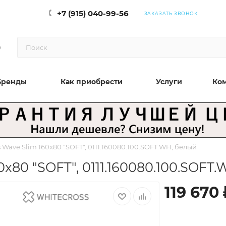
+7 (915) 040-99-56
ЗАКАЗАТЬ ЗВОНОК
0
Бренды
Как приобрести
Услуги
Ко
 Wave Slim 160x80 "SOFT", 0111.160080.100.SOFT.WH, белый
x80 "SOFT", 0111.160080.100.SOFT
119 670