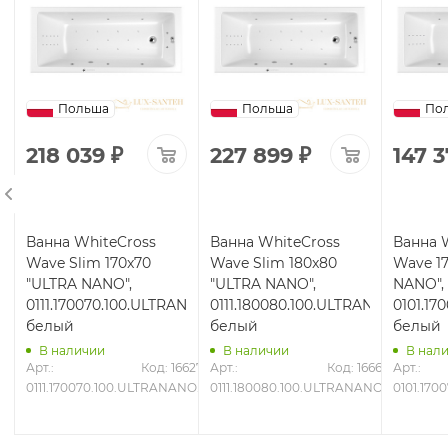
Польша
Польша
По
218 039
₽
227 899
₽
147 
Ванна WhiteCross
Ванна WhiteCross
Ванна 
Wave Slim 170x70
Wave Slim 180x80
Wave 1
BR,
"ULTRA NANO",
"ULTRA NANO",
NANO",
0111.170070.100.ULTRANANO.CR,
0111.180080.100.ULTRANANO.CR,
0101.1
белый
белый
белый
В наличии
В наличии
В нал
6478
Арт.: 
Код: 16627
Арт.: 
Код: 16661
Арт.: 
0111.170070.100.ULTRANANO.CR
0111.180080.100.ULTRANANO.CR
0101.17