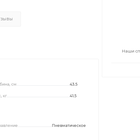
ТЗЫВЫ
Наши сп
бина, см
43.5
, кг
41.5
равление
Пневматическое