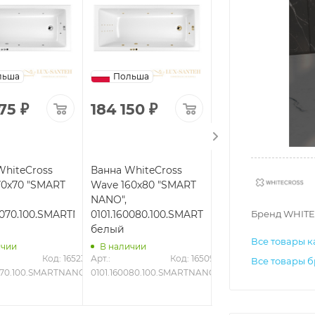
льша
Польша
Польша
375
₽
184 150
₽
277 349
₽
WhiteCross
Ванна WhiteCross
Ванна WhiteCross
70x70 "SMART
Wave 160x80 "SMART
Wave Slim 170x75
NANO",
"NANO",
Бренд WHITE
70070.100.SMARTNANO.CR,
0101.160080.100.SMARTNANO.GL,
0111.170075.100.NA
белый
белый
Все товары к
ичии
В наличии
В наличии
Код: 16523
Арт.: 
Код: 16509
Арт.: 
Код
Все товары б
0070.100.SMARTNANO.CR
0101.160080.100.SMARTNANO.GL
0111.170075.100.NANO.