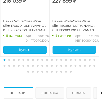
218 039
₽
227 899
₽
1
Ванна WhiteCross Wave
Ванна WhiteCross Wave
Ва
Slim 170x70 "ULTRA NANO",
Slim 180x80 "ULTRA NANO",
16
GL,
0111.170070.100.ULTRANANO.CR,
0111.180080.100.ULTRANANO.CR,
01
белый
белый
бе
В наличии
В наличии
81
Арт.: 
Код: 16627
Арт.: 
Код: 16661
0.ULTRANANO.GL
0111.170070.100.ULTRANANO.CR
0111.180080.100.UL
Купить
Купить
ОПИСАНИЕ
ДОСТАВКА
ОПЛАТА
ОТЗ