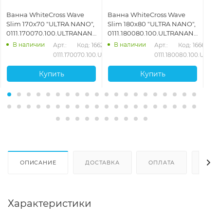
Ванна WhiteCross Wave
Ванна WhiteCross Wave
Ва
Slim 170x70 "ULTRA NANO",
Slim 180x80 "ULTRA NANO",
16
,
0111.170070.100.ULTRANANO.CR,
0111.180080.100.ULTRANANO.CR,
01
белый
белый
бе
В наличии
В наличии
31
Арт.: 
Код: 16627
Арт.: 
Код: 16661
.LINENANO.GL
0111.170070.100.ULTRANANO.CR
0111.180080.100.UL
Купить
Купить
ОПИСАНИЕ
ДОСТАВКА
ОПЛАТА
ОТЗ
Характеристики