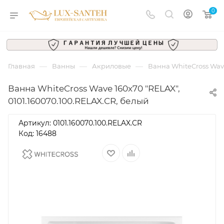
0
—
—
—
Главная
Ванны
Акриловые
Ванна WhiteCross Wave
Ванна WhiteCross Wave 160x70 "RELAX",
0101.160070.100.RELAX.CR, белый
Артикул:
0101.160070.100.RELAX.CR
Код: 16488