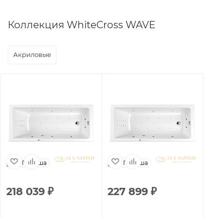
Коллекция WhiteCross WAVE
Акриловые
Польша
Польша
218 039
₽
227 899
₽
1