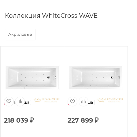
Коллекция WhiteCross WAVE
Акриловые
Польша
Польша
218 039
₽
227 899
₽
1