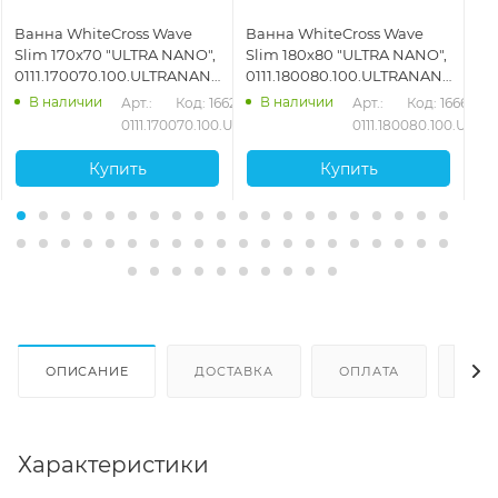
Ванна WhiteCross Wave
Ванна WhiteCross Wave
Ва
Slim 170x70 "ULTRA NANO",
Slim 180x80 "ULTRA NANO",
16
0111.170070.100.ULTRANANO.CR,
0111.180080.100.ULTRANANO.CR,
01
белый
белый
бе
В наличии
В наличии
570
Арт.: 
Код: 16627
Арт.: 
Код: 16661
.RELAX.BR
0111.170070.100.ULTRANANO.CR
0111.180080.100.UL
Купить
Купить
ОПИСАНИЕ
ДОСТАВКА
ОПЛАТА
ОТЗ
Характеристики