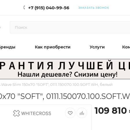
+7 (915) 040-99-56
ЗАКАЗАТЬ ЗВОНОК
0
Бренды
Как приобрести
Услуги
Ко
Wave Slim 150x70 "SOFT", 0111.150070.100.SOFT.WH, белый
x70 "SOFT", 0111.150070.100.SOFT.
109 810