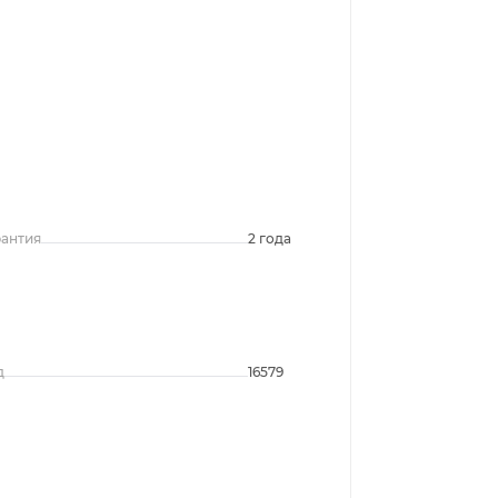
рантия
2 года
д
16579