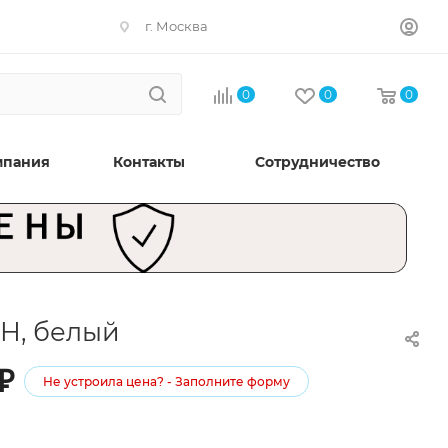
г. Москва
0
0
0
мпания
Контакты
Сотрудничество
WH, белый
₽
Не устроила цена? - Заполните форму