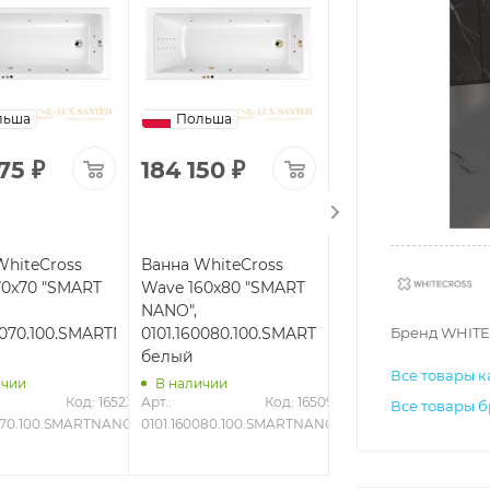
льша
Польша
Польша
375
₽
184 150
₽
277 349
₽
WhiteCross
Ванна WhiteCross
Ванна WhiteCross
70x70 "SMART
Wave 160x80 "SMART
Wave Slim 170x75
NANO",
"NANO",
Бренд WHITE
70070.100.SMARTNANO.CR,
0101.160080.100.SMARTNANO.GL,
0111.170075.100.NA
белый
белый
Все товары к
ичии
В наличии
В наличии
Код: 16523
Арт.: 
Код: 16509
Арт.: 
Код
Все товары б
0070.100.SMARTNANO.CR
0101.160080.100.SMARTNANO.GL
0111.170075.100.NANO.