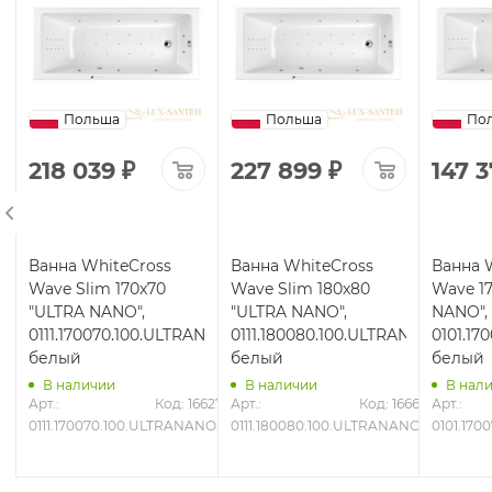
Польша
Польша
По
218 039
₽
227 899
₽
147 
Ванна WhiteCross
Ванна WhiteCross
Ванна 
Wave Slim 170x70
Wave Slim 180x80
Wave 1
"ULTRA NANO",
"ULTRA NANO",
NANO",
ANO.GL,
0111.170070.100.ULTRANANO.CR,
0111.180080.100.ULTRANANO.CR,
0101.1
белый
белый
белый
В наличии
В наличии
В нал
6631
Арт.: 
Код: 16627
Арт.: 
Код: 16661
Арт.: 
.GL
0111.170070.100.ULTRANANO.CR
0111.180080.100.ULTRANANO.CR
0101.17