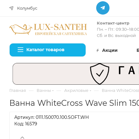
Колумбус
Контакт-центр
Пн. – Пт.: 09:30–18:0
Сб. и Вс. выходной
Каталог товаров
Акции
—
—
—
Главная
Ванны
Акриловые
Ванна WhiteCross 
Ванна WhiteCross Wave Slim 150
Артикул:
0111.150070.100.SOFT.WH
Код: 16579