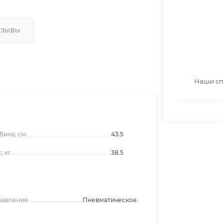
ТЗЫВЫ
Наши сп
бина, см
43.5
, кг
38.5
равление
Пневматическое