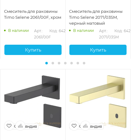
Смеситель для раковины
Смеситель для раковины
См
Timo Selene 2061/00F, хром
Timo Selene 2071/03SM,
Ti
черный матовый
зо
В наличии
В наличии
280
Арт.: 
Код: 64273
Арт.: 
Код: 64277
2061/00F
2071/03SM
Купить
Купить
Финляндия
Финляндия