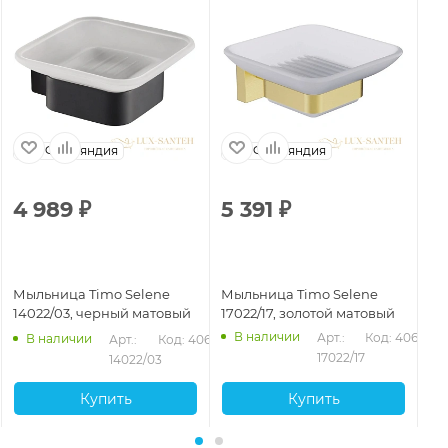
Финляндия
Финляндия
4 989
₽
5 391
₽
3
Мыльница Timo Selene
Мыльница Timo Selene
Мы
14022/03, черный матовый
17022/17, золотой матовый
10
В наличии
Арт.: 
Код: 40654
В наличии
Арт.: 
Код: 40653
17022/17
14022/03
Купить
Купить