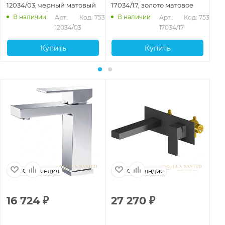
12034/03, черный матовый
17034/17, золото матовое
14
В наличии
В наличии
Арт.: 
Код: 75327
Арт.: 
Код: 75329
12034/03
17034/17
Купить
Купить
Финляндия
Финляндия
16 724
₽
27 270
₽
2