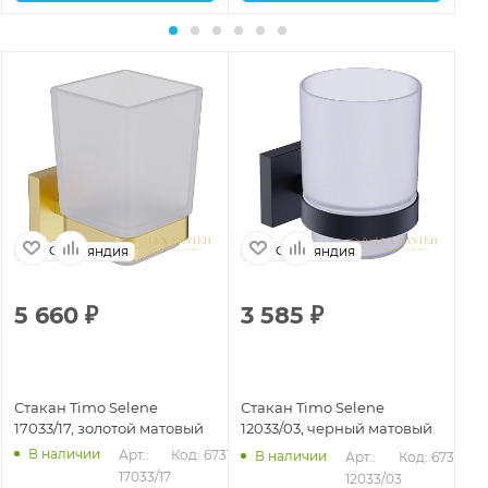
Финляндия
Финляндия
5 660
₽
3 585
₽
4
Стакан Timo Selene
Стакан Timo Selene
Ст
17033/17, золотой матовый
12033/03, черный матовый
14
В наличии
Арт.: 
Код: 67316
В наличии
Арт.: 
Код: 67314
17033/17
12033/03