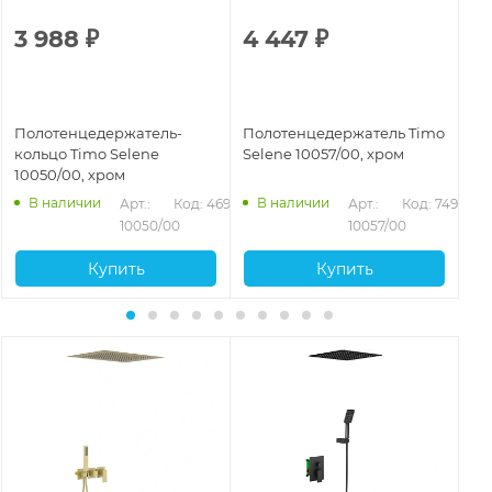
3 988
₽
4 447
₽
3
Полотенцедержатель-
Полотенцедержатель Timo
По
кольцо Timo Selene
Selene 10057/00, хром
Se
10050/00, хром
ма
945
В наличии
В наличии
Арт.: 
Код: 46951
Арт.: 
Код: 74938
10050/00
10057/00
Купить
Купить