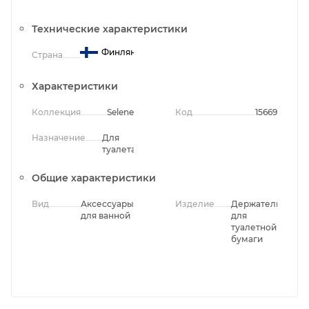
Технические характеристики
Финляндия
Страна
Характеристики
Коллекция
Selene
Код
15669
Назначение
Для
туалета
Общие характеристики
Вид
Аксессуары
Изделие
Держатель
для ванной
для
туалетной
бумаги