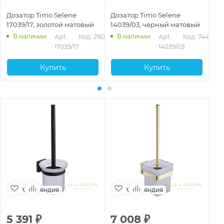
Дозатор Timo Selene
Дозатор Timo Selene
До
17039/17, золотой матовый
14039/03, черный матовый
10
В наличии
В наличии
Арт.: 
Код: 21637
Арт.: 
Код: 74474
17039/17
14039/03
Купить
Купить
Финляндия
Финляндия
5 391
₽
7 008
₽
7