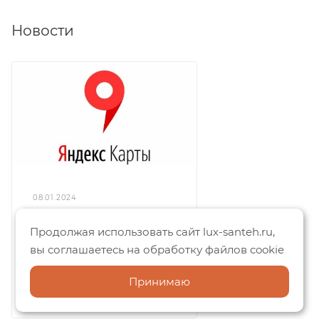
Новости
08.01.2024
Люкс-Сантехника на
Продолжая использовать сайт lux-santeh.ru,
Яндекс.Картах:
вы соглашаетесь на обработку файлов cookie
отзывы покупателей
и широкий выбор
Принимаю
сантехники