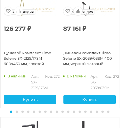
Финляндия
Финляндия
126 277
₽
87 161
₽
8
Душевой комплект Timo
Душевой комплект Timo
Ду
Selene SX-2129/17SM
Selene SX-2039/03SM 400
Se
600x430 мм, золотой
мм, черный матовый
зо
матовый
В наличии
В наличии
357
Арт.: 
Код: 27218
Арт.: 
Код: 27211
SX-
SX-
2129/17SM
2039/03SM
Купить
Купить