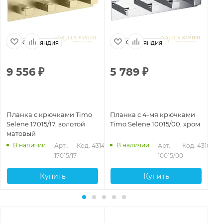
Финляндия
Финляндия
9 556
₽
5 789
₽
3
Планка с крючками Timo
Планка с 4-мя крючками
Кр
Selene 17015/17, золотой
Timo Selene 10015/00, хром
Se
матовый
ма
В наличии
В наличии
Арт.: 
Код: 43144
Арт.: 
Код: 43103
246
17015/17
10015/00
Купить
Купить