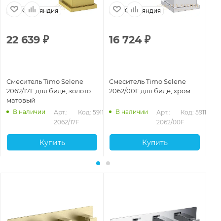
Финляндия
Финляндия
22 639
₽
16 724
₽
1
Смеситель Timo Selene
Смеситель Timo Selene
См
2062/17F для биде, золото
2062/00F для биде, хром
20
матовый
ма
В наличии
В наличии
Арт.: 
Код: 59118
Арт.: 
Код: 59116
2062/17F
2062/00F
Купить
Купить