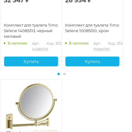
32 347
₽
26 954
₽
4
Комплект для туалета Timo
Комплект для туалета Timo
Ко
Selene 14085/03, черный
Selene 10085/00, хром
Se
матовый
ма
В наличии
В наличии
Арт.: 
Код: 35360
Арт.: 
Код: 35359
14085/03
10085/00
Купить
Купить