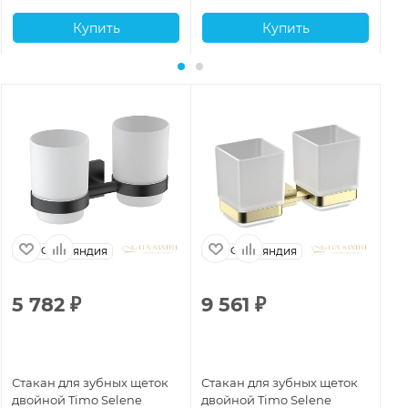
Купить
Купить
Финляндия
Финляндия
5 782
₽
9 561
₽
9
Стакан для зубных щеток
Стакан для зубных щеток
Ст
двойной Timo Selene
двойной Timo Selene
дв