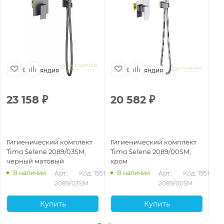
Финляндия
Финляндия
23 158
₽
20 582
₽
2
Гигиенический комплект
Гигиенический комплект
Ги
Timo Selene 2089/03SM,
Timo Selene 2089/00SM,
Ti
черный матовый
хром
зо
В наличии
В наличии
Арт.: 
Код: 19518
Арт.: 
Код: 19517
2089/03SM
2089/00SM
Купить
Купить