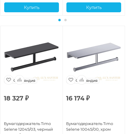
Купить
Купить
Финляндия
Финляндия
18 327
₽
16 174
₽
6
Бумагодержатель Timo
Бумагодержатель Timo
Бу
Selene 12045/03, черный
Selene 10045/00, хром
Se