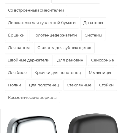
Со встроенным смесителем
Держатели для туалетной бумаги
Дозаторы
Ёршики
Полотенцедержатели
Системы
Для ванны
Стаканы для зубных щеток
Двойные держатели
Для раковин
Сенсорные
Для биде
Крючки для полотенец
Мыльницы
Полки
Для полотенец
Стеклянные
Стойки
Косметические зеркала