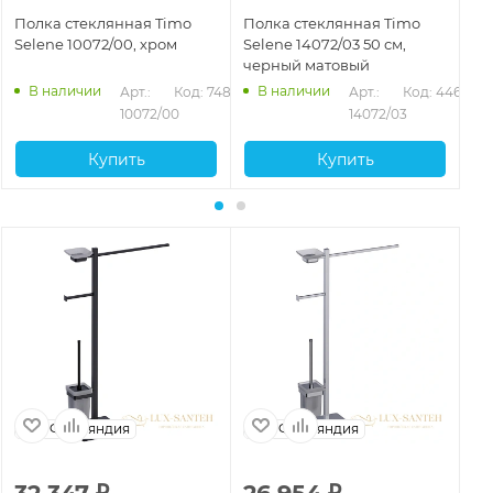
Полка стеклянная Timo
Полка стеклянная Timo
По
Selene 10072/00, хром
Selene 14072/03 50 см,
Se
черный матовый
зо
В наличии
В наличии
Арт.: 
Код: 74893
Арт.: 
Код: 44663
10072/00
14072/03
Купить
Купить
Финляндия
Финляндия