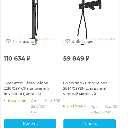
Финляндия
Финляндия
110 634
₽
59 849
₽
1
Смеситель Timo Selene
Смеситель Timo Selene
См
2210/03Y-CR напольный
2014/03YSM для ванны,
22
для ванны, черный
черный матовый
ва
матовый
В наличии
Арт.: 
Код: 59121
В наличии
103
2210/03Y-
Арт.: 
Код: 59114
CR
2014/03YSM
Купить
Купить