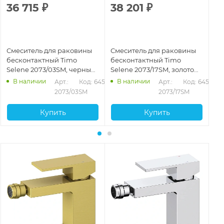
36 715
₽
38 201
₽
3
Смеситель для раковины
Смеситель для раковины
См
бесконтактный Timo
бесконтактный Timo
бе
Selene 2073/03SM, черный
Selene 2073/17SM, золото
Se
матовый
матовое
В наличии
В наличии
Арт.: 
Код: 64535
Арт.: 
Код: 64536
2073/03SM
2073/17SM
Купить
Купить