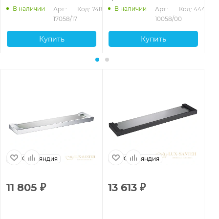
В наличии
В наличии
Арт.: 
Код: 74882
Арт.: 
Код: 44470
17058/17
10058/00
Купить
Купить
Финляндия
Финляндия
11 805
₽
13 613
₽
1