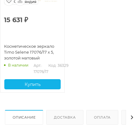
Финляндия
15 631
₽
Косметическое зеркало
Timo Selene 17076/17 x 5,
золотой матовый
В наличии
Арт.: 
Код: 36329
17076/17
Купить
ОПИСАНИЕ
ДОСТАВКА
ОПЛАТА
ОТЗ