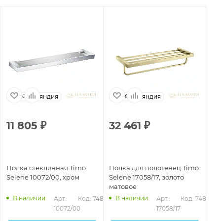
Финляндия
Финляндия
11 805
₽
32 461
₽
1
Полка стеклянная Timo
Полка для полотенец Timo
По
Selene 10072/00, хром
Selene 17058/17, золото
Se
матовое
че
В наличии
В наличии
472
Арт.: 
Код: 74893
Арт.: 
Код: 74882
10072/00
17058/17