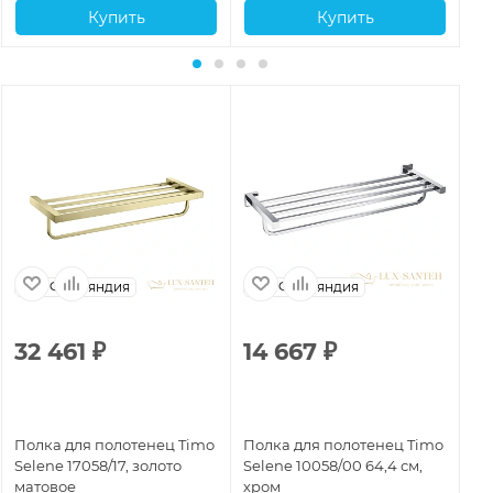
Купить
Купить
Финляндия
Финляндия
32 461
₽
14 667
₽
1
Полка для полотенец Timo
Полка для полотенец Timo
По
Selene 17058/17, золото
Selene 10058/00 64,4 см,
Se
матовое
хром
че