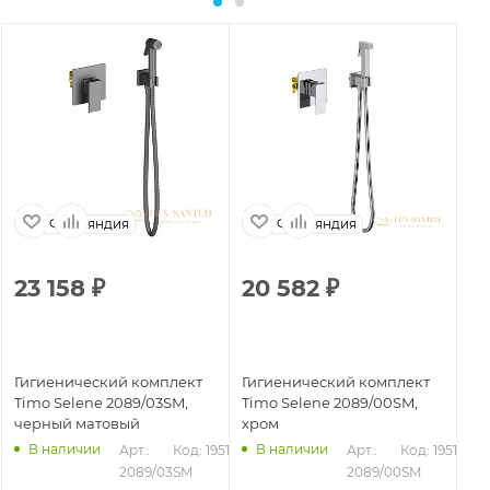
Финляндия
Финляндия
23 158
₽
20 582
₽
2
Гигиенический комплект
Гигиенический комплект
Ги
Timo Selene 2089/03SM,
Timo Selene 2089/00SM,
Ti
черный матовый
хром
зо
В наличии
В наличии
Арт.: 
Код: 19518
Арт.: 
Код: 19517
2089/03SM
2089/00SM