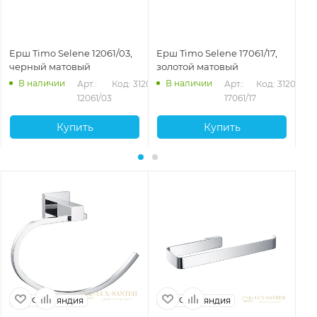
Ерш Timo Selene 12061/03,
Ерш Timo Selene 17061/17,
Ер
черный матовый
золотой матовый
че
В наличии
В наличии
Арт.: 
Код: 31200
Арт.: 
Код: 31202
12061/03
17061/17
Купить
Купить
Финляндия
Финляндия