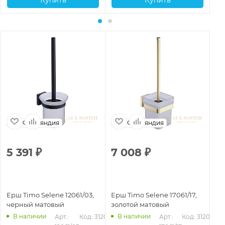
Финляндия
Финляндия
5 391
₽
7 008
₽
7
Ерш Timo Selene 12061/03,
Ерш Timo Selene 17061/17,
Ер
черный матовый
золотой матовый
че
В наличии
В наличии
Арт.: 
Код: 31200
Арт.: 
Код: 31202