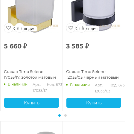
Финляндия
Финляндия
5 660
₽
3 585
₽
4
Стакан Timo Selene
Стакан Timo Selene
Ст
17033/17, золотой матовый
12033/03, черный матовый
14
В наличии
Арт.: 
Код: 67316
В наличии
Арт.: 
Код: 67314
17033/17
12033/03
Купить
Купить