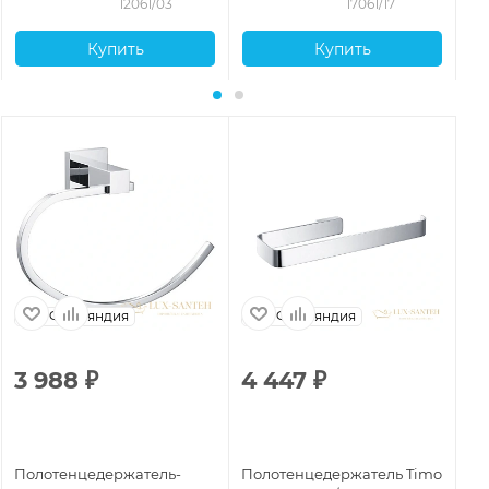
12061/03
17061/17
Купить
Купить
Финляндия
Финляндия
3 988
₽
4 447
₽
3
Полотенцедержатель-
Полотенцедержатель Timo
По