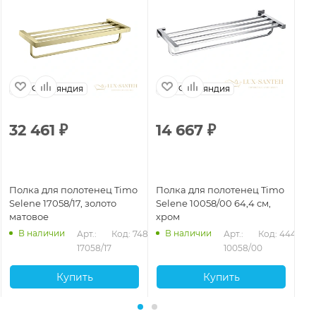
Финляндия
Финляндия
32 461
₽
14 667
₽
1
Полка для полотенец Timo
Полка для полотенец Timo
По
Selene 17058/17, золото
Selene 10058/00 64,4 см,
Se
матовое
хром
че
В наличии
В наличии
Арт.: 
Код: 74882
Арт.: 
Код: 44470
17058/17
10058/00
Купить
Купить