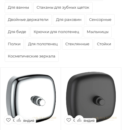
Для ванны
Стаканы для зубных щеток
Двойные держатели
Для раковин
Сенсорные
Для биде
Крючки для полотенец
Мыльницы
Полки
Для полотенец
Стеклянные
Стойки
Косметические зеркала
Финляндия
Финляндия