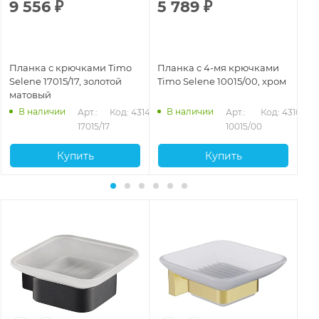
9 556
₽
5 789
₽
3
Планка с крючками Timo
Планка с 4-мя крючками
Кр
Selene 17015/17, золотой
Timo Selene 10015/00, хром
Se
матовый
ма
В наличии
В наличии
Арт.: 
Код: 43144
Арт.: 
Код: 43103
246
17015/17
10015/00
Купить
Купить