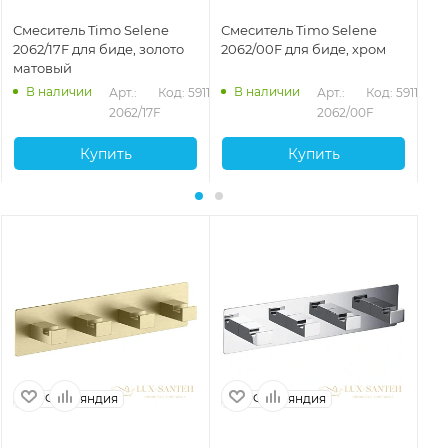
Смеситель Timo Selene
Смеситель Timo Selene
См
2062/17F для биде, золото
2062/00F для биде, хром
20
матовый
ма
В наличии
В наличии
Арт.: 
Код: 59118
Арт.: 
Код: 59116
2062/17F
2062/00F
Купить
Купить
Финляндия
Финляндия