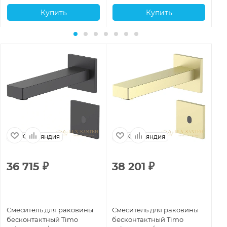
Купить
Купить
Финляндия
Финляндия
36 715
₽
38 201
₽
3
Смеситель для раковины
Смеситель для раковины
См
бесконтактный Timo
бесконтактный Timo
бе