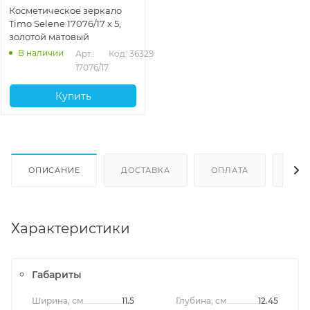
Косметическое зеркало
Timo Selene 17076/17 x 5,
золотой матовый
В наличии
Арт.: 
Код: 36329
17076/17
Купить
ОПИСАНИЕ
ДОСТАВКА
ОПЛАТА
ОТЗ
Характеристики
Габариты
Ширина, см
11.5
Глубина, см
12.45