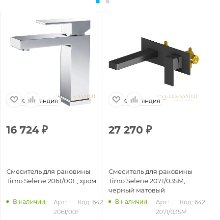
Финляндия
Финляндия
16 724
₽
27 270
₽
2
Смеситель для раковины
Смеситель для раковины
См
Timo Selene 2061/00F, хром
Timo Selene 2071/03SM,
Ti
черный матовый
зо
В наличии
В наличии
280
Арт.: 
Код: 64273
Арт.: 
Код: 64277
2061/00F
2071/03SM