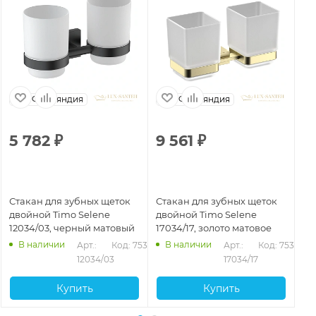
Финляндия
Финляндия
5 782
₽
9 561
₽
9
Стакан для зубных щеток
Стакан для зубных щеток
Ст
двойной Timo Selene
двойной Timo Selene
дв
12034/03, черный матовый
17034/17, золото матовое
14
В наличии
В наличии
Арт.: 
Код: 75327
Арт.: 
Код: 75329
12034/03
17034/17
Купить
Купить