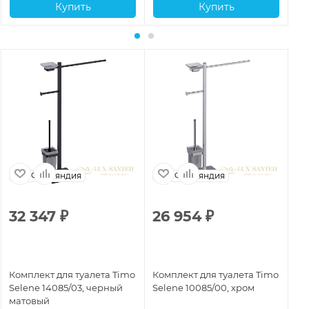
Купить
Купить
Финляндия
Финляндия
32 347
₽
26 954
₽
4
Комплект для туалета Timo
Комплект для туалета Timo
Ко
Selene 14085/03, черный
Selene 10085/00, хром
Se
матовый
ма