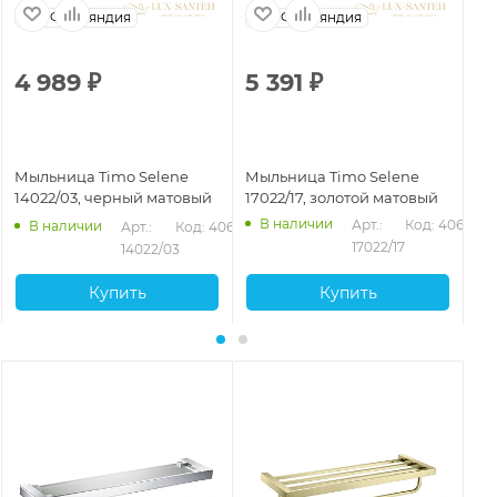
Финляндия
Финляндия
4 989
₽
5 391
₽
3
Мыльница Timo Selene
Мыльница Timo Selene
Мы
14022/03, черный матовый
17022/17, золотой матовый
10
В наличии
Арт.: 
Код: 40654
В наличии
Арт.: 
Код: 40653
17022/17
14022/03
Купить
Купить