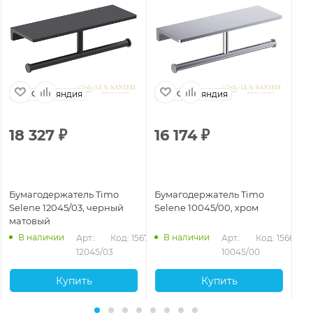
Финляндия
Финляндия
18 327
₽
16 174
₽
6
Бумагодержатель Timo
Бумагодержатель Timo
Бу
Selene 12045/03, черный
Selene 10045/00, хром
Se
матовый
ма
В наличии
В наличии
72
Арт.: 
Код: 15671
Арт.: 
Код: 15668
12045/03
10045/00
Купить
Купить