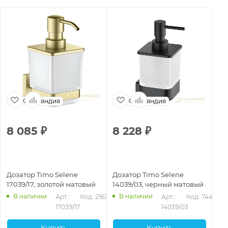
Финляндия
Финляндия
8 085
₽
8 228
₽
4
Дозатор Timo Selene
Дозатор Timo Selene
До
17039/17, золотой матовый
14039/03, черный матовый
10
В наличии
В наличии
Арт.: 
Код: 21637
Арт.: 
Код: 74474
17039/17
14039/03
Купить
Купить