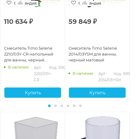
Финляндия
Финляндия
110 634
₽
59 849
₽
1
Смеситель Timo Selene
Смеситель Timo Selene
См
2210/03Y-CR напольный
2014/03YSM для ванны,
22
для ванны, черный
черный матовый
ва
матовый
В наличии
Арт.: 
Код: 59121
В наличии
103
2210/03Y-
Арт.: 
Код: 59114
CR
2014/03YSM
Купить
Купить