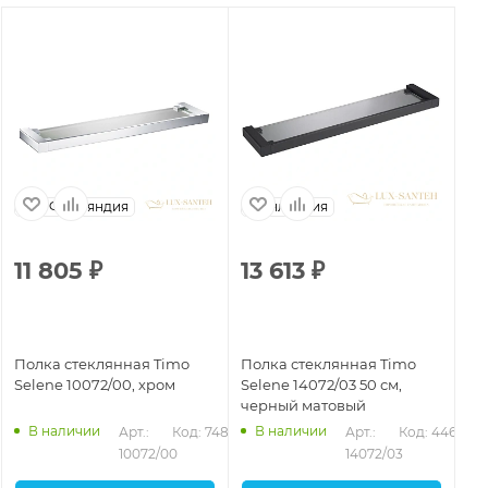
Финляндия
Финляндия
11 805
₽
13 613
₽
1
Полка стеклянная Timo
Полка стеклянная Timo
По
Selene 10072/00, хром
Selene 14072/03 50 см,
Se
черный матовый
зо
В наличии
В наличии
Арт.: 
Код: 74893
Арт.: 
Код: 44663
10072/00
14072/03