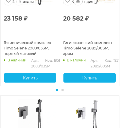
Финляндия
Финляндия
23 158
₽
20 582
₽
2
Гигиенический комплект
Гигиенический комплект
Ги
Timo Selene 2089/03SM,
Timo Selene 2089/00SM,
Ti
черный матовый
хром
зо
В наличии
В наличии
Арт.: 
Код: 19518
Арт.: 
Код: 19517
2089/03SM
2089/00SM
Купить
Купить