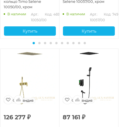
кольцо Timo Selene
Selene 10057/00, хром
Se
10050/00, хром
ма
945
В наличии
В наличии
Арт.: 
Код: 46951
Арт.: 
Код: 74938
10050/00
10057/00
Купить
Купить
Финляндия
Финляндия
126 277
₽
87 161
₽
8