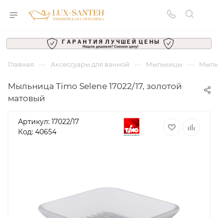
—
—
—
Главная
Аксессуары для ванной
Мыльницы
Мыльн
Мыльница Timo Selene 17022/17, золотой
матовый
Артикул:
17022/17
Код: 40654