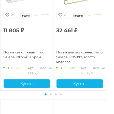
Финляндия
Финляндия
11 805
₽
32 461
₽
1
Полка стеклянная Timo
Полка для полотенец Timo
По
Selene 10072/00, хром
Selene 17058/17, золото
Se
матовое
че
В наличии
В наличии
472
Арт.: 
Код: 74893
Арт.: 
Код: 74882
10072/00
17058/17
Купить
Купить