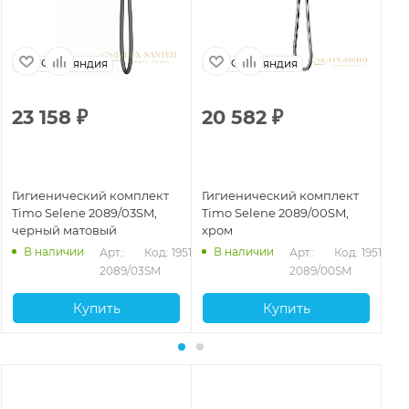
Финляндия
Финляндия
23 158
₽
20 582
₽
2
Гигиенический комплект
Гигиенический комплект
Ги
Timo Selene 2089/03SM,
Timo Selene 2089/00SM,
Ti
черный матовый
хром
зо
В наличии
В наличии
Арт.: 
Код: 19518
Арт.: 
Код: 19517
2089/03SM
2089/00SM
Купить
Купить