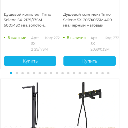
Душевой комплект Timo
Душевой комплект Timo
Ду
Selene SX-2129/17SM
Selene SX-2039/03SM 400
Se
600x430 мм, золотой
мм, черный матовый
зо
матовый
В наличии
В наличии
357
Арт.: 
Код: 27218
Арт.: 
Код: 27211
SX-
SX-
2129/17SM
2039/03SM
Купить
Купить