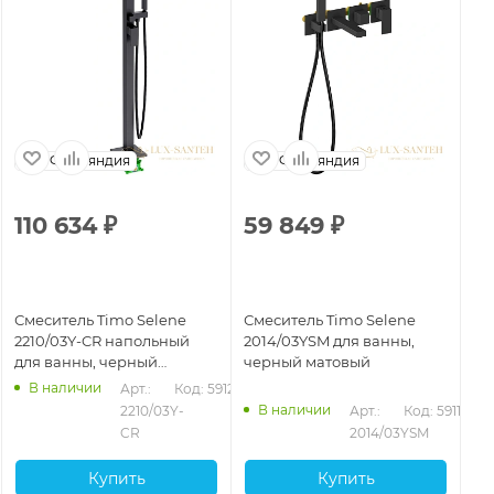
Финляндия
Финляндия
110 634
₽
59 849
₽
1
Смеситель Timo Selene
Смеситель Timo Selene
См
2210/03Y-CR напольный
2014/03YSM для ванны,
22
для ванны, черный
черный матовый
ва
матовый
В наличии
Арт.: 
Код: 59121
В наличии
103
2210/03Y-
Арт.: 
Код: 59114
CR
2014/03YSM
Купить
Купить