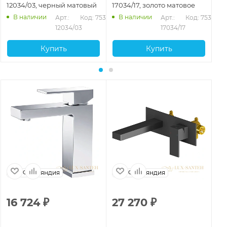
12034/03, черный матовый
17034/17, золото матовое
14
В наличии
В наличии
Арт.: 
Код: 75327
Арт.: 
Код: 75329
12034/03
17034/17
Купить
Купить
Финляндия
Финляндия
16 724
₽
27 270
₽
2