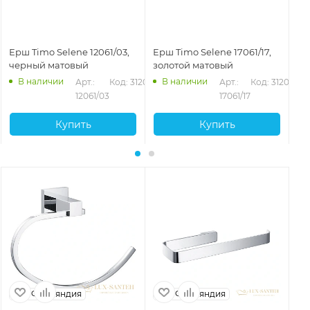
Ерш Timo Selene 12061/03,
Ерш Timo Selene 17061/17,
Ер
черный матовый
золотой матовый
че
В наличии
В наличии
Арт.: 
Код: 31200
Арт.: 
Код: 31202
12061/03
17061/17
Купить
Купить
Финляндия
Финляндия