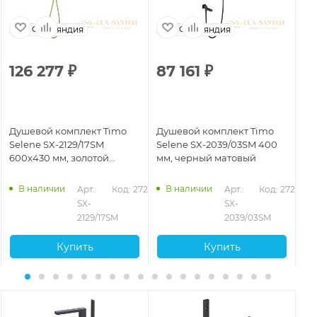
Финляндия
Финляндия
126 277
₽
87 161
₽
8
Душевой комплект Timo
Душевой комплект Timo
Ду
Selene SX-2129/17SM
Selene SX-2039/03SM 400
Se
600x430 мм, золотой
мм, черный матовый
зо
матовый
В наличии
В наличии
357
Арт.: 
Код: 27218
Арт.: 
Код: 27211
SX-
SX-
2129/17SM
2039/03SM
Купить
Купить