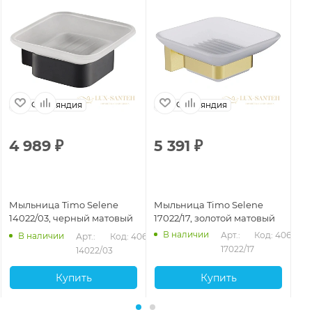
Финляндия
Финляндия
4 989
₽
5 391
₽
3
Мыльница Timo Selene
Мыльница Timo Selene
Мы
14022/03, черный матовый
17022/17, золотой матовый
10
В наличии
Арт.: 
Код: 40654
В наличии
Арт.: 
Код: 40653
17022/17
14022/03
Купить
Купить