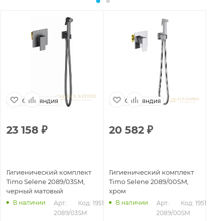
Финляндия
Финляндия
23 158
₽
20 582
₽
2
Гигиенический комплект
Гигиенический комплект
Ги
Timo Selene 2089/03SM,
Timo Selene 2089/00SM,
Ti
черный матовый
хром
зо
В наличии
В наличии
Арт.: 
Код: 19518
Арт.: 
Код: 19517
2089/03SM
2089/00SM