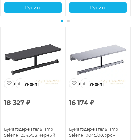
Купить
Купить
Финляндия
Финляндия
18 327
₽
16 174
₽
6
Бумагодержатель Timo
Бумагодержатель Timo
Бу
Selene 12045/03, черный
Selene 10045/00, хром
Se