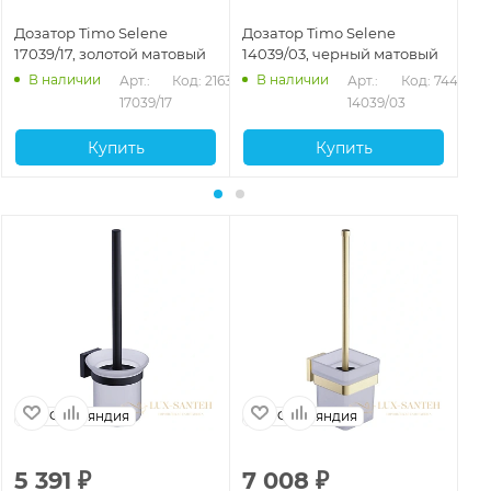
Дозатор Timo Selene
Дозатор Timo Selene
До
17039/17, золотой матовый
14039/03, черный матовый
10
В наличии
В наличии
Арт.: 
Код: 21637
Арт.: 
Код: 74474
17039/17
14039/03
Купить
Купить
Финляндия
Финляндия
5 391
₽
7 008
₽
7