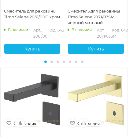
Смеситель для раковины
Смеситель для раковины
См
Timo Selene 2061/00F, хром
Timo Selene 2071/03SM,
Ti
черный матовый
зо
В наличии
В наличии
280
Арт.: 
Код: 64273
Арт.: 
Код: 64277
2061/00F
2071/03SM
Купить
Купить
Финляндия
Финляндия