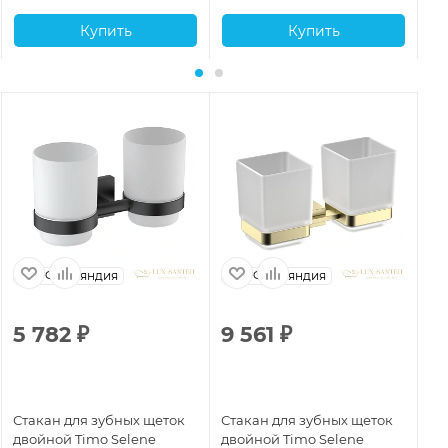
Купить
Купить
Финляндия
Финляндия
5 782
₽
9 561
₽
9
Стакан для зубных щеток
Стакан для зубных щеток
Ст
двойной Timo Selene
двойной Timo Selene
дв