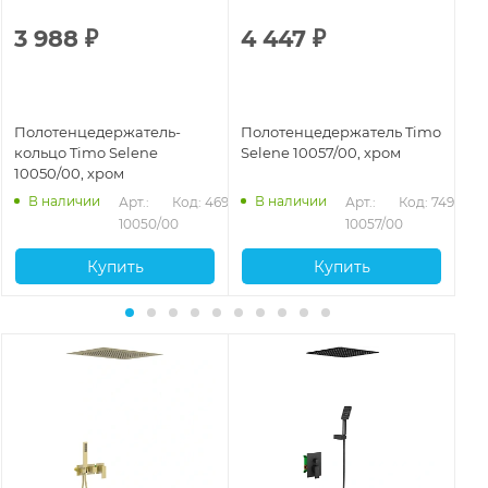
3 988
₽
4 447
₽
3
Полотенцедержатель-
Полотенцедержатель Timo
По
кольцо Timo Selene
Selene 10057/00, хром
Se
10050/00, хром
ма
945
В наличии
В наличии
Арт.: 
Код: 46951
Арт.: 
Код: 74938
10050/00
10057/00
Купить
Купить