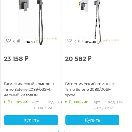
Финляндия
Финляндия
23 158
₽
20 582
₽
2
Гигиенический комплект
Гигиенический комплект
Ги
Timo Selene 2089/03SM,
Timo Selene 2089/00SM,
Ti
черный матовый
хром
зо
В наличии
В наличии
Арт.: 
Код: 19518
Арт.: 
Код: 19517
2089/03SM
2089/00SM
Купить
Купить