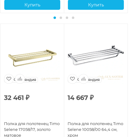
Купить
Купить
Финляндия
Финляндия
32 461
₽
14 667
₽
1
Полка для полотенец Timo
Полка для полотенец Timo
По
Selene 17058/17, золото
Selene 10058/00 64,4 см,
Se
матовое
хром
че