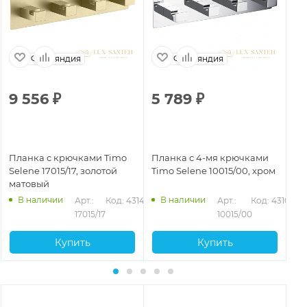
Финляндия
Финляндия
9 556
₽
5 789
₽
3
Планка с крючками Timo
Планка с 4-мя крючками
Кр
Selene 17015/17, золотой
Timo Selene 10015/00, хром
Se
матовый
ма
В наличии
В наличии
Арт.: 
Код: 43144
Арт.: 
Код: 43103
246
17015/17
10015/00
Купить
Купить