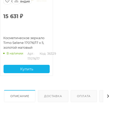
Финляндия
15 631
₽
Косметическое зеркало
Timo Selene 17076/17 x 5,
золотой матовый
В наличии
Арт.: 
Код: 36329
17076/17
Купить
ОПИСАНИЕ
ДОСТАВКА
ОПЛАТА
ОТЗ