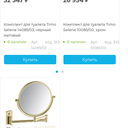
32 347
₽
26 954
₽
4
Комплект для туалета Timo
Комплект для туалета Timo
Ко
Selene 14085/03, черный
Selene 10085/00, хром
Se
матовый
ма
В наличии
В наличии
Арт.: 
Код: 35360
Арт.: 
Код: 35359
14085/03
10085/00
Купить
Купить