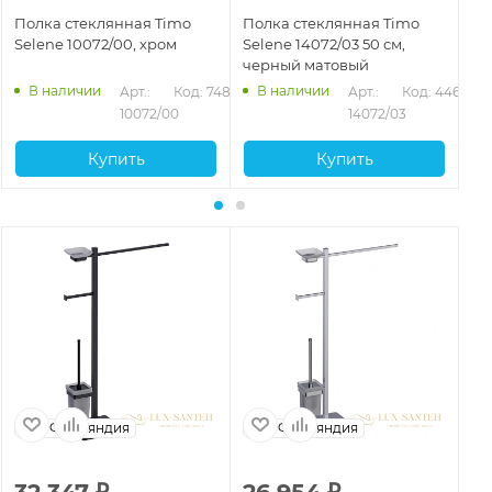
Полка стеклянная Timo
Полка стеклянная Timo
По
Selene 10072/00, хром
Selene 14072/03 50 см,
Se
черный матовый
зо
В наличии
В наличии
Арт.: 
Код: 74893
Арт.: 
Код: 44663
10072/00
14072/03
Купить
Купить
Финляндия
Финляндия