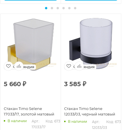
Финляндия
Финляндия
5 660
₽
3 585
₽
4
Стакан Timo Selene
Стакан Timo Selene
Ст
17033/17, золотой матовый
12033/03, черный матовый
14
В наличии
Арт.: 
Код: 67316
В наличии
Арт.: 
Код: 67314
17033/17
12033/03