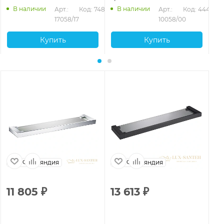
В наличии
В наличии
Арт.: 
Код: 74882
Арт.: 
Код: 44470
17058/17
10058/00
Купить
Купить
Финляндия
Финляндия
11 805
₽
13 613
₽
1