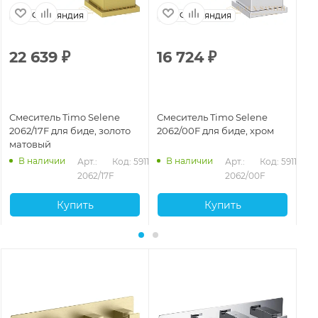
Финляндия
Финляндия
22 639
₽
16 724
₽
1
Смеситель Timo Selene
Смеситель Timo Selene
См
2062/17F для биде, золото
2062/00F для биде, хром
20
матовый
ма
В наличии
В наличии
Арт.: 
Код: 59118
Арт.: 
Код: 59116
2062/17F
2062/00F
Купить
Купить