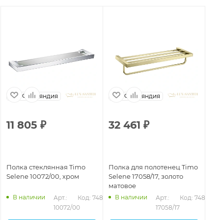
Финляндия
Финляндия
11 805
₽
32 461
₽
1
Полка стеклянная Timo
Полка для полотенец Timo
По
Selene 10072/00, хром
Selene 17058/17, золото
Se
матовое
че
В наличии
В наличии
472
Арт.: 
Код: 74893
Арт.: 
Код: 74882
10072/00
17058/17