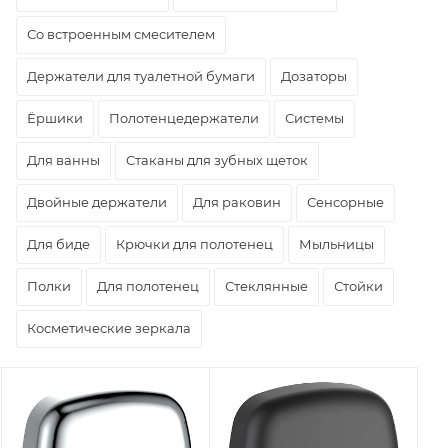
Со встроенным смесителем
Держатели для туалетной бумаги
Дозаторы
Ёршики
Полотенцедержатели
Системы
Для ванны
Стаканы для зубных щеток
Двойные держатели
Для раковин
Сенсорные
Для биде
Крючки для полотенец
Мыльницы
Полки
Для полотенец
Стеклянные
Стойки
Косметические зеркала