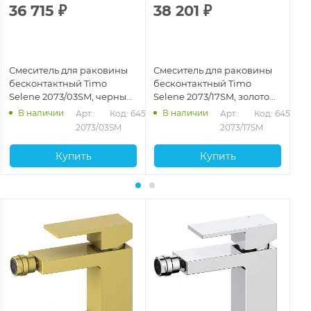
36 715
₽
38 201
₽
3
Смеситель для раковины
Смеситель для раковины
См
бесконтактный Timo
бесконтактный Timo
бе
Selene 2073/03SM, черный
Selene 2073/17SM, золото
Se
матовый
матовое
В наличии
В наличии
Арт.: 
Код: 64535
Арт.: 
Код: 64536
2073/03SM
2073/17SM
Купить
Купить