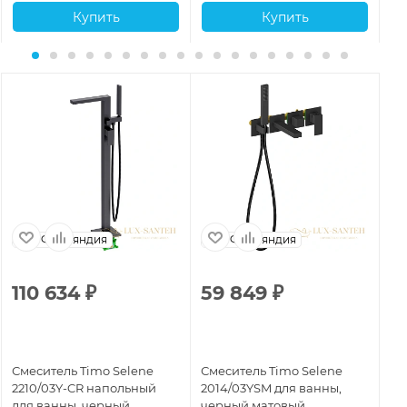
Купить
Купить
Финляндия
Финляндия
110 634
₽
59 849
₽
1
Смеситель Timo Selene
Смеситель Timo Selene
См
2210/03Y-CR напольный
2014/03YSM для ванны,
22
для ванны, черный
черный матовый
ва