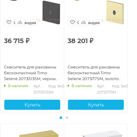
Финляндия
Финляндия
36 715
₽
38 201
₽
3
Смеситель для раковины
Смеситель для раковины
См
бесконтактный Timo
бесконтактный Timo
бе
Selene 2073/03SM, черный
Selene 2073/17SM, золото
Se
матовый
матовое
В наличии
В наличии
Арт.: 
Код: 64535
Арт.: 
Код: 64536
2073/03SM
2073/17SM
Купить
Купить