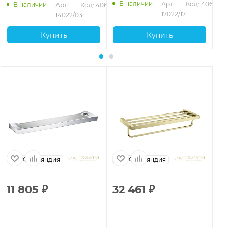
В наличии
Арт.: 
Код: 40654
В наличии
Арт.: 
Код: 40653
17022/17
14022/03
Купить
Купить
Финляндия
Финляндия
11 805
₽
32 461
₽
1