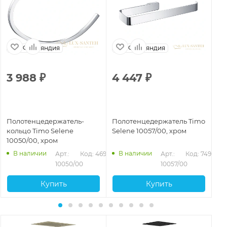
Финляндия
Финляндия
3 988
₽
4 447
₽
3
Полотенцедержатель-
Полотенцедержатель Timo
По
кольцо Timo Selene
Selene 10057/00, хром
Se
10050/00, хром
ма
945
В наличии
В наличии
Арт.: 
Код: 46951
Арт.: 
Код: 74938
10050/00
10057/00
Купить
Купить