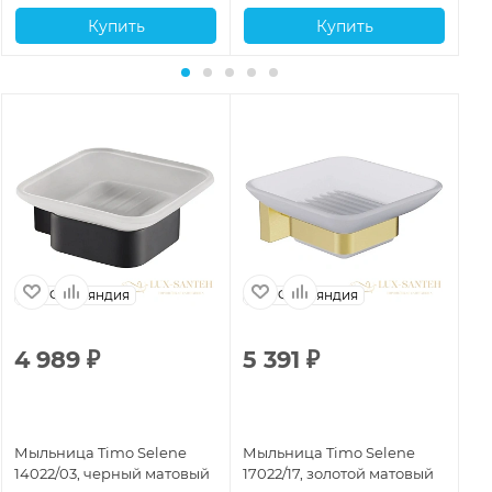
Купить
Купить
Финляндия
Финляндия
4 989
₽
5 391
₽
3
Мыльница Timo Selene
Мыльница Timo Selene
Мы
14022/03, черный матовый
17022/17, золотой матовый
10