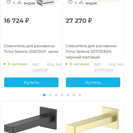
Финляндия
Финляндия
16 724
₽
27 270
₽
2
Смеситель для раковины
Смеситель для раковины
См
Timo Selene 2061/00F, хром
Timo Selene 2071/03SM,
Ti
черный матовый
зо
В наличии
В наличии
280
Арт.: 
Код: 64273
Арт.: 
Код: 64277
2061/00F
2071/03SM
Купить
Купить