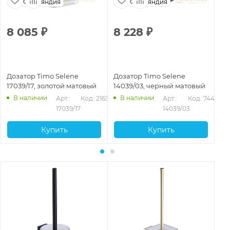
Финляндия
Финляндия
8 085
₽
8 228
₽
4
Дозатор Timo Selene
Дозатор Timo Selene
До
17039/17, золотой матовый
14039/03, черный матовый
10
В наличии
В наличии
Арт.: 
Код: 21637
Арт.: 
Код: 74474
17039/17
14039/03
Купить
Купить