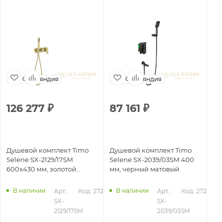
Финляндия
Финляндия
126 277
₽
87 161
₽
8
Душевой комплект Timo
Душевой комплект Timo
Ду
Selene SX-2129/17SM
Selene SX-2039/03SM 400
Se
600x430 мм, золотой
мм, черный матовый
зо
матовый
В наличии
В наличии
357
Арт.: 
Код: 27218
Арт.: 
Код: 27211
SX-
SX-
2129/17SM
2039/03SM