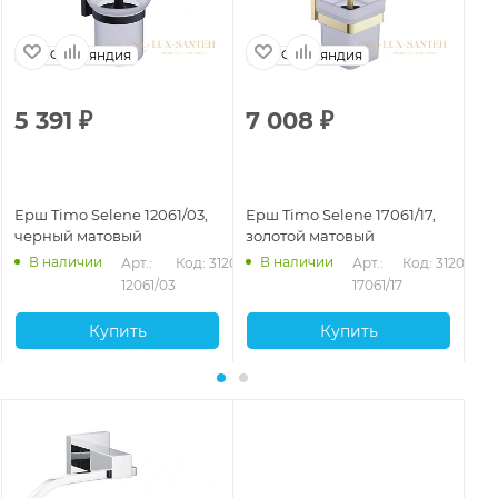
Финляндия
Финляндия
5 391
₽
7 008
₽
7
Ерш Timo Selene 12061/03,
Ерш Timo Selene 17061/17,
Ер
черный матовый
золотой матовый
че
В наличии
В наличии
Арт.: 
Код: 31200
Арт.: 
Код: 31202
12061/03
17061/17
Купить
Купить