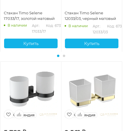
Стакан Timo Selene
Стакан Timo Selene
Ст
17033/17, золотой матовый
12033/03, черный матовый
14
В наличии
Арт.: 
Код: 67316
В наличии
Арт.: 
Код: 67314
17033/17
12033/03
Купить
Купить
Финляндия
Финляндия