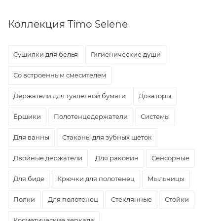
Коллекция Timo Selene
Сушилки для белья
Гигиенические души
Со встроенным смесителем
Держатели для туалетной бумаги
Дозаторы
Ёршики
Полотенцедержатели
Системы
Для ванны
Стаканы для зубных щеток
Двойные держатели
Для раковин
Сенсорные
Для биде
Крючки для полотенец
Мыльницы
Полки
Для полотенец
Стеклянные
Стойки
Косметические зеркала