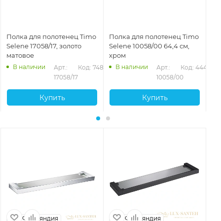
Полка для полотенец Timo
Полка для полотенец Timo
По
Selene 17058/17, золото
Selene 10058/00 64,4 см,
Se
матовое
хром
че
В наличии
В наличии
Арт.: 
Код: 74882
Арт.: 
Код: 44470
17058/17
10058/00
Купить
Купить
Финляндия
Финляндия