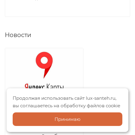
Новости
Продолжая использовать сайт lux-santeh.ru,
вы соглашаетесь на обработку файлов cookie
08.01.2024
Люкс-Сантехника на
Принимаю
Яндекс.Картах:
отзывы покупателей