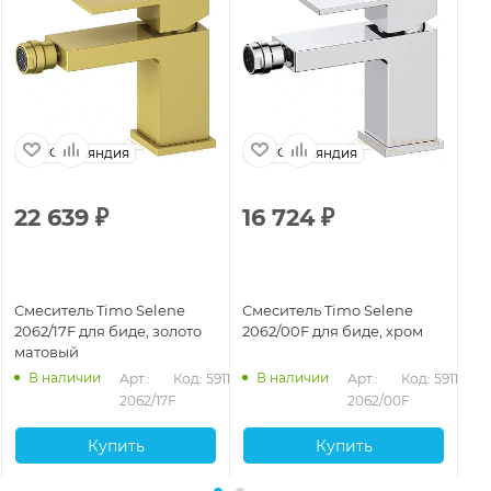
Финляндия
Финляндия
22 639
₽
16 724
₽
1
Смеситель Timo Selene
Смеситель Timo Selene
См
2062/17F для биде, золото
2062/00F для биде, хром
20
матовый
ма
В наличии
В наличии
Арт.: 
Код: 59118
Арт.: 
Код: 59116
2062/17F
2062/00F
Купить
Купить