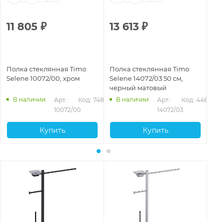
11 805
₽
13 613
₽
1
Полка стеклянная Timo
Полка стеклянная Timo
По
Selene 10072/00, хром
Selene 14072/03 50 см,
Se
черный матовый
зо
В наличии
В наличии
Арт.: 
Код: 74893
Арт.: 
Код: 44663
10072/00
14072/03
Купить
Купить