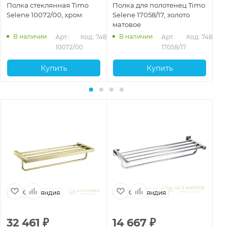
Полка стеклянная Timo
Полка для полотенец Timo
По
Selene 10072/00, хром
Selene 17058/17, золото
Se
матовое
че
В наличии
В наличии
472
Арт.: 
Код: 74893
Арт.: 
Код: 74882
10072/00
17058/17
Купить
Купить
Финляндия
Финляндия
32 461
₽
14 667
₽
1