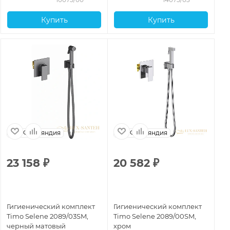
Купить
Купить
Финляндия
Финляндия
23 158
₽
20 582
₽
2
Гигиенический комплект
Гигиенический комплект
Ги
Timo Selene 2089/03SM,
Timo Selene 2089/00SM,
Ti
черный матовый
хром
зо