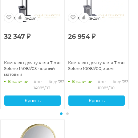
Финляндия
Финляндия
32 347
₽
26 954
₽
4
Комплект для туалета Timo
Комплект для туалета Timo
Ко
Selene 14085/03, черный
Selene 10085/00, хром
Se
матовый
ма
В наличии
В наличии
Арт.: 
Код: 35360
Арт.: 
Код: 35359
14085/03
10085/00
Купить
Купить