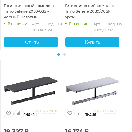
Гигиенический комплект
Гигиенический комплект
Ги
Timo Selene 2089/03SM,
Timo Selene 2089/00SM,
Ti
черный матовый
хром
зо
В наличии
В наличии
Арт.: 
Код: 19518
Арт.: 
Код: 19517
2089/03SM
2089/00SM
Купить
Купить
Финляндия
Финляндия
18 327
₽
16 174
₽
6