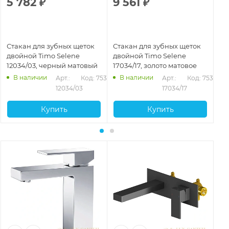
5 782
₽
9 561
₽
9
Стакан для зубных щеток
Стакан для зубных щеток
Ст
двойной Timo Selene
двойной Timo Selene
дв
12034/03, черный матовый
17034/17, золото матовое
14
В наличии
В наличии
Арт.: 
Код: 75327
Арт.: 
Код: 75329
12034/03
17034/17
Купить
Купить