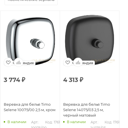
Финляндия
Финляндия
3 774
₽
4 313
₽
Веревка для белья Timo
Веревка для белья Timo
Selene 10075/00 2,5 м, хром
Selene 14075/03 2,5 м,
черный матовый
В наличии
В наличии
Арт.: 
Код: 17617
Арт.: 
Код: 17618
10075/00
14075/03