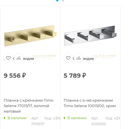
Финляндия
Финляндия
9 556
₽
5 789
₽
3
Планка с крючками Timo
Планка с 4-мя крючками
Кр
Selene 17015/17, золотой
Timo Selene 10015/00, хром
Se
матовый
ма
В наличии
В наличии
Арт.: 
Код: 43144
Арт.: 
Код: 43103
246
17015/17
10015/00