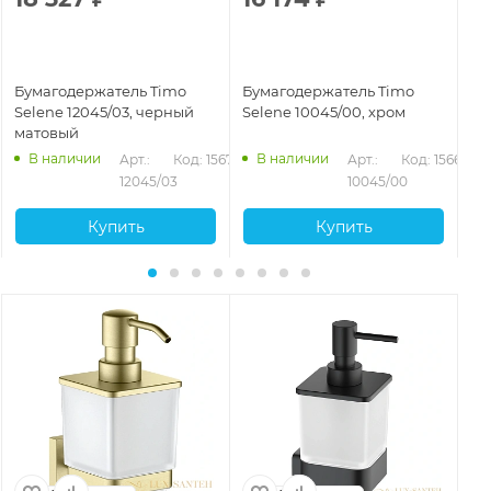
Бумагодержатель Timo
Бумагодержатель Timo
Бу
Selene 12045/03, черный
Selene 10045/00, хром
Se
матовый
ма
В наличии
В наличии
72
Арт.: 
Код: 15671
Арт.: 
Код: 15668
12045/03
10045/00
Купить
Купить