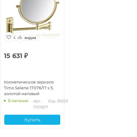
Финляндия
15 631
₽
Косметическое зеркало
Timo Selene 17076/17 x 5,
золотой матовый
В наличии
Арт.: 
Код: 36329
17076/17
Купить