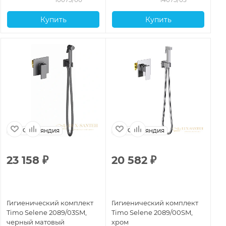
Купить
Купить
Финляндия
Финляндия
23 158
₽
20 582
₽
2
Гигиенический комплект
Гигиенический комплект
Ги
Timo Selene 2089/03SM,
Timo Selene 2089/00SM,
Ti
черный матовый
хром
зо