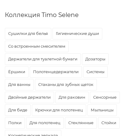
Коллекция Timo Selene
Сушилки для белья
Гигиенические души
Со встроенным смесителем
Держатели для туалетной бумаги
Дозаторы
Ёршики
Полотенцедержатели
Системы
Для ванны
Стаканы для зубных щеток
Двойные держатели
Для раковин
Сенсорные
Для биде
Крючки для полотенец
Мыльницы
Полки
Для полотенец
Стеклянные
Стойки
Косметические зеркала