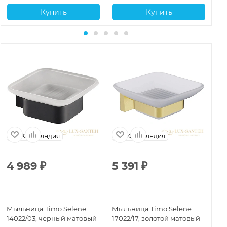
Купить
Купить
Финляндия
Финляндия
4 989
₽
5 391
₽
3
Мыльница Timo Selene
Мыльница Timo Selene
Мы
14022/03, черный матовый
17022/17, золотой матовый
10