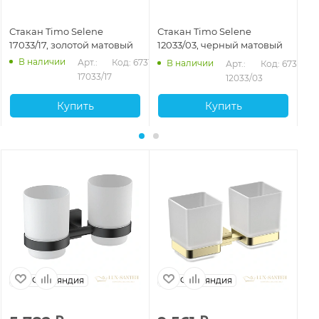
Стакан Timo Selene
Стакан Timo Selene
Ст
17033/17, золотой матовый
12033/03, черный матовый
14
В наличии
Арт.: 
Код: 67316
В наличии
Арт.: 
Код: 67314
17033/17
12033/03
Купить
Купить
Финляндия
Финляндия