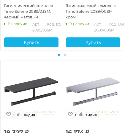
Гигиенический комплект
Гигиенический комплект
Ги
Timo Selene 2089/03SM,
Timo Selene 2089/00SM,
Ti
черный матовый
хром
зо
В наличии
В наличии
Арт.: 
Код: 19518
Арт.: 
Код: 19517
2089/03SM
2089/00SM
Купить
Купить
Финляндия
Финляндия
18 327
₽
16 174
₽
6