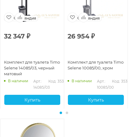
Финляндия
Финляндия
32 347
₽
26 954
₽
4
Комплект для туалета Timo
Комплект для туалета Timo
Ко
Selene 14085/03, черный
Selene 10085/00, хром
Se
матовый
ма
В наличии
В наличии
Арт.: 
Код: 35360
Арт.: 
Код: 35359
14085/03
10085/00
Купить
Купить