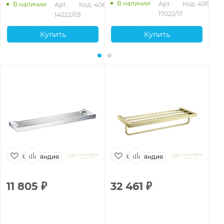
В наличии
Арт.: 
Код: 40654
В наличии
Арт.: 
Код: 40653
17022/17
14022/03
Купить
Купить
Финляндия
Финляндия
11 805
₽
32 461
₽
1