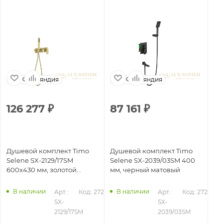
Финляндия
Финляндия
126 277
₽
87 161
₽
8
Душевой комплект Timo
Душевой комплект Timo
Ду
Selene SX-2129/17SM
Selene SX-2039/03SM 400
Se
600x430 мм, золотой
мм, черный матовый
зо
матовый
В наличии
В наличии
357
Арт.: 
Код: 27218
Арт.: 
Код: 27211
SX-
SX-
2129/17SM
2039/03SM