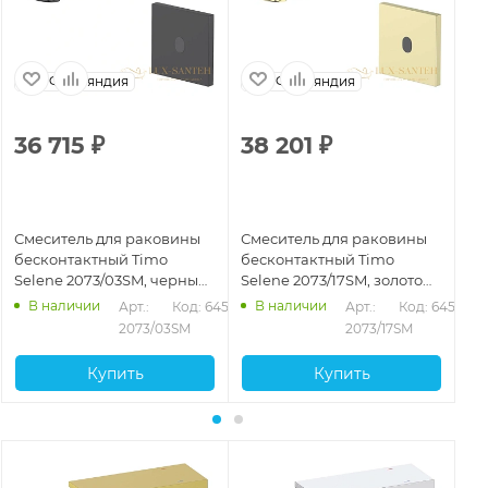
Финляндия
Финляндия
36 715
₽
38 201
₽
3
Смеситель для раковины
Смеситель для раковины
См
бесконтактный Timo
бесконтактный Timo
бе
Selene 2073/03SM, черный
Selene 2073/17SM, золото
Se
матовый
матовое
В наличии
В наличии
Арт.: 
Код: 64535
Арт.: 
Код: 64536
2073/03SM
2073/17SM
Купить
Купить