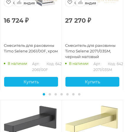
Финляндия
Финляндия
16 724
₽
27 270
₽
2
Смеситель для раковины
Смеситель для раковины
См
Timo Selene 2061/00F, хром
Timo Selene 2071/03SM,
Ti
черный матовый
зо
В наличии
В наличии
280
Арт.: 
Код: 64273
Арт.: 
Код: 64277
2061/00F
2071/03SM
Купить
Купить