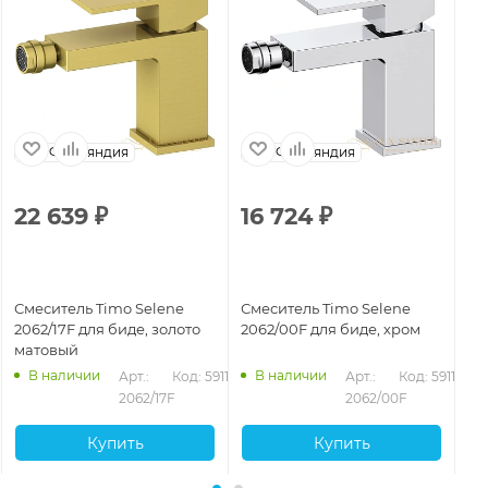
Финляндия
Финляндия
22 639
₽
16 724
₽
1
Смеситель Timo Selene
Смеситель Timo Selene
См
2062/17F для биде, золото
2062/00F для биде, хром
20
матовый
ма
В наличии
В наличии
Арт.: 
Код: 59118
Арт.: 
Код: 59116
2062/17F
2062/00F
Купить
Купить