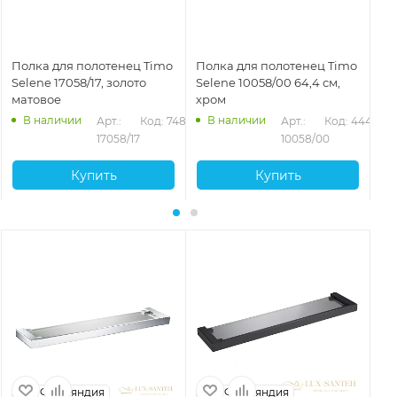
Полка для полотенец Timo
Полка для полотенец Timo
По
Selene 17058/17, золото
Selene 10058/00 64,4 см,
Se
матовое
хром
че
В наличии
В наличии
Арт.: 
Код: 74882
Арт.: 
Код: 44470
17058/17
10058/00
Купить
Купить
Финляндия
Финляндия