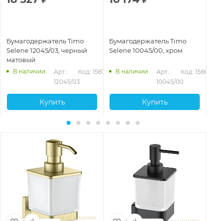
Бумагодержатель Timo
Бумагодержатель Timo
Бу
Selene 12045/03, черный
Selene 10045/00, хром
Se
матовый
ма
В наличии
В наличии
72
Арт.: 
Код: 15671
Арт.: 
Код: 15668
12045/03
10045/00
Купить
Купить