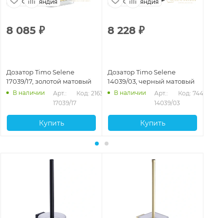
Финляндия
Финляндия
8 085
₽
8 228
₽
4
Дозатор Timo Selene
Дозатор Timo Selene
До
17039/17, золотой матовый
14039/03, черный матовый
10
В наличии
В наличии
Арт.: 
Код: 21637
Арт.: 
Код: 74474
17039/17
14039/03
Купить
Купить