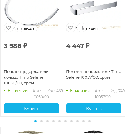
Финляндия
Финляндия
3 988
₽
4 447
₽
3
Полотенцедержатель-
Полотенцедержатель Timo
По
кольцо Timo Selene
Selene 10057/00, хром
Se
10050/00, хром
ма
945
В наличии
В наличии
Арт.: 
Код: 46951
Арт.: 
Код: 74938
10050/00
10057/00
Купить
Купить