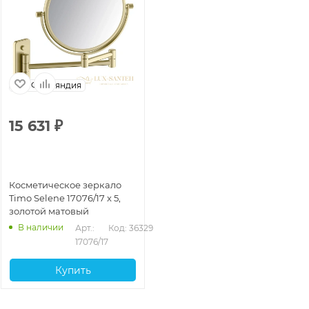
Финляндия
15 631
₽
Косметическое зеркало
Timo Selene 17076/17 x 5,
золотой матовый
В наличии
Арт.: 
Код: 36329
17076/17
Купить