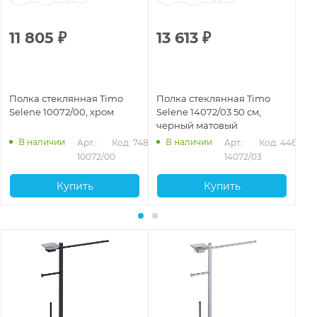
11 805
₽
13 613
₽
1
Полка стеклянная Timo
Полка стеклянная Timo
По
Selene 10072/00, хром
Selene 14072/03 50 см,
Se
черный матовый
зо
В наличии
В наличии
Арт.: 
Код: 74893
Арт.: 
Код: 44663
10072/00
14072/03
Купить
Купить