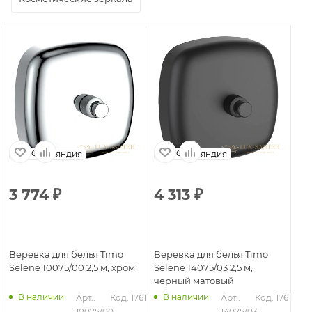
Финляндия
Финляндия
3 774
₽
4 313
₽
Веревка для белья Timo
Веревка для белья Timo
Selene 10075/00 2,5 м, хром
Selene 14075/03 2,5 м,
черный матовый
В наличии
В наличии
Арт.: 
Код: 17617
Арт.: 
Код: 17618
10075/00
14075/03