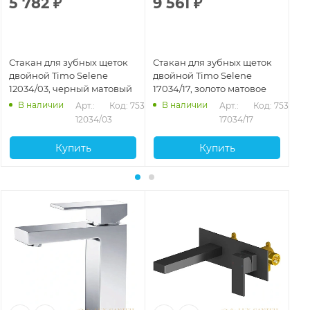
5 782
₽
9 561
₽
9
Стакан для зубных щеток
Стакан для зубных щеток
Ст
двойной Timo Selene
двойной Timo Selene
дв
12034/03, черный матовый
17034/17, золото матовое
14
В наличии
В наличии
Арт.: 
Код: 75327
Арт.: 
Код: 75329
12034/03
17034/17
Купить
Купить