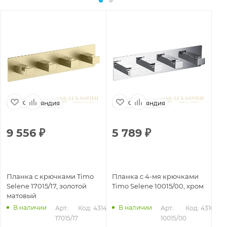
Финляндия
Финляндия
9 556
₽
5 789
₽
3
Планка с крючками Timo
Планка с 4-мя крючками
Кр
Selene 17015/17, золотой
Timo Selene 10015/00, хром
Se
матовый
ма
В наличии
В наличии
Арт.: 
Код: 43144
Арт.: 
Код: 43103
246
17015/17
10015/00