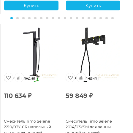
Купить
Купить
Финляндия
Финляндия
110 634
₽
59 849
₽
1
Смеситель Timo Selene
Смеситель Timo Selene
См
2210/03Y-CR напольный
2014/03YSM для ванны,
22
для ванны, черный
черный матовый
ва