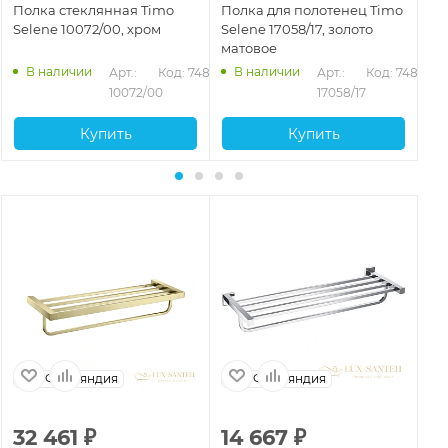
Полка стеклянная Timo
Полка для полотенец Timo
По
Selene 10072/00, хром
Selene 17058/17, золото
Se
матовое
че
В наличии
В наличии
472
Арт.: 
Код: 74893
Арт.: 
Код: 74882
10072/00
17058/17
Купить
Купить
Финляндия
Финляндия
32 461
₽
14 667
₽
1