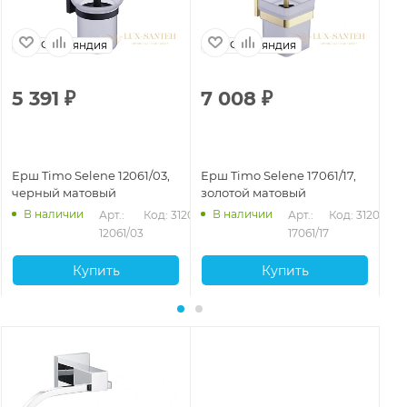
Финляндия
Финляндия
5 391
₽
7 008
₽
7
Ерш Timo Selene 12061/03,
Ерш Timo Selene 17061/17,
Ер
черный матовый
золотой матовый
че
В наличии
В наличии
Арт.: 
Код: 31200
Арт.: 
Код: 31202
12061/03
17061/17
Купить
Купить