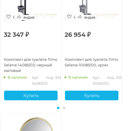
Финляндия
Финляндия
32 347
₽
26 954
₽
4
Комплект для туалета Timo
Комплект для туалета Timo
Ко
Selene 14085/03, черный
Selene 10085/00, хром
Se
матовый
ма
В наличии
В наличии
Арт.: 
Код: 35360
Арт.: 
Код: 35359
14085/03
10085/00
Купить
Купить