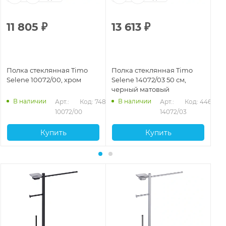
11 805
₽
13 613
₽
1
Полка стеклянная Timo
Полка стеклянная Timo
По
Selene 10072/00, хром
Selene 14072/03 50 см,
Se
черный матовый
зо
В наличии
В наличии
Арт.: 
Код: 74893
Арт.: 
Код: 44663
10072/00
14072/03
Купить
Купить