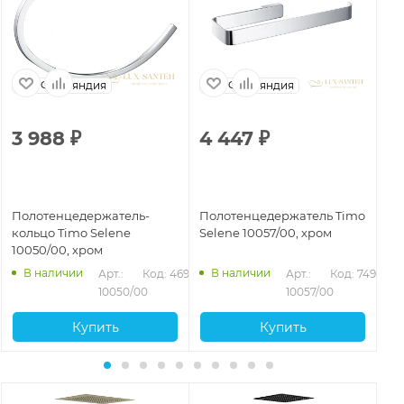
Финляндия
Финляндия
3 988
₽
4 447
₽
3
Полотенцедержатель-
Полотенцедержатель Timo
По
кольцо Timo Selene
Selene 10057/00, хром
Se
10050/00, хром
ма
945
В наличии
В наличии
Арт.: 
Код: 46951
Арт.: 
Код: 74938
10050/00
10057/00
Купить
Купить