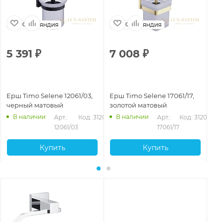
Финляндия
Финляндия
5 391
₽
7 008
₽
7
Ерш Timo Selene 12061/03,
Ерш Timo Selene 17061/17,
Ер
черный матовый
золотой матовый
че
В наличии
В наличии
Арт.: 
Код: 31200
Арт.: 
Код: 31202
12061/03
17061/17
Купить
Купить