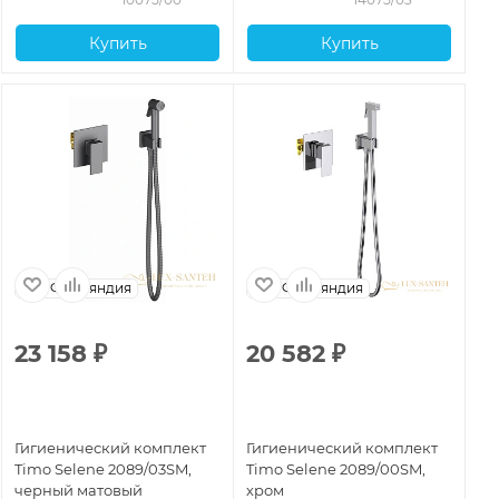
Купить
Купить
Финляндия
Финляндия
23 158
₽
20 582
₽
2
Гигиенический комплект
Гигиенический комплект
Ги
Timo Selene 2089/03SM,
Timo Selene 2089/00SM,
Ti
черный матовый
хром
зо