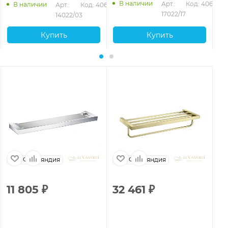
В наличии
Арт.: 
Код: 40654
В наличии
Арт.: 
Код: 40653
17022/17
14022/03
Купить
Купить
Финляндия
Финляндия
11 805
₽
32 461
₽
1