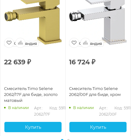
Финляндия
Финляндия
22 639
₽
16 724
₽
1
Смеситель Timo Selene
Смеситель Timo Selene
См
2062/17F для биде, золото
2062/00F для биде, хром
20
матовый
ма
В наличии
В наличии
Арт.: 
Код: 59118
Арт.: 
Код: 59116
2062/17F
2062/00F
Купить
Купить