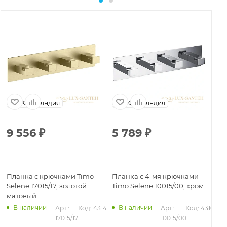
Финляндия
Финляндия
9 556
₽
5 789
₽
3
Планка с крючками Timo
Планка с 4-мя крючками
Кр
Selene 17015/17, золотой
Timo Selene 10015/00, хром
Se
матовый
ма
В наличии
В наличии
Арт.: 
Код: 43144
Арт.: 
Код: 43103
246
17015/17
10015/00