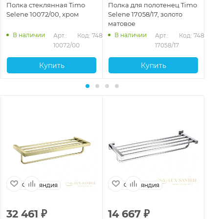
Полка стеклянная Timo
Полка для полотенец Timo
По
Selene 10072/00, хром
Selene 17058/17, золото
Se
матовое
че
В наличии
В наличии
472
Арт.: 
Код: 74893
Арт.: 
Код: 74882
10072/00
17058/17
Купить
Купить
Финляндия
Финляндия
32 461
₽
14 667
₽
1