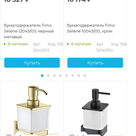
Бумагодержатель Timo
Бумагодержатель Timo
Бу
Selene 12045/03, черный
Selene 10045/00, хром
Se
матовый
ма
В наличии
В наличии
72
Арт.: 
Код: 15671
Арт.: 
Код: 15668
12045/03
10045/00
Купить
Купить