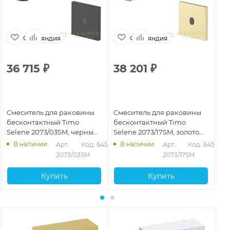
Финляндия
Финляндия
36 715
₽
38 201
₽
3
Смеситель для раковины
Смеситель для раковины
См
бесконтактный Timo
бесконтактный Timo
бе
Selene 2073/03SM, черный
Selene 2073/17SM, золото
Se
матовый
матовое
В наличии
В наличии
Арт.: 
Код: 64535
Арт.: 
Код: 64536
2073/03SM
2073/17SM
Купить
Купить