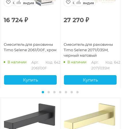
Финляндия
Финляндия
16 724
₽
27 270
₽
2
Смеситель для раковины
Смеситель для раковины
См
Timo Selene 2061/00F, хром
Timo Selene 2071/03SM,
Ti
черный матовый
зо
В наличии
В наличии
280
Арт.: 
Код: 64273
Арт.: 
Код: 64277
2061/00F
2071/03SM
Купить
Купить