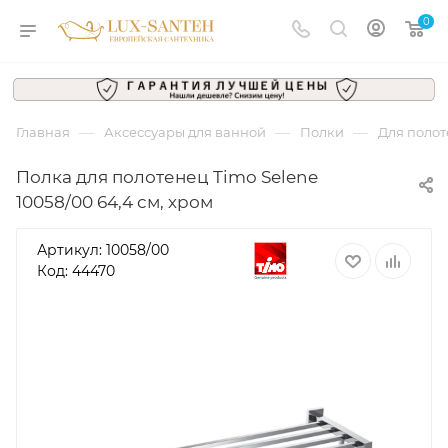
0
—
—
—
Главная
Аксессуары для ванной
Полки
Для поло
Полка для полотенец Timo Selene
10058/00 64,4 см, хром
Артикул:
10058/00
Код: 44470