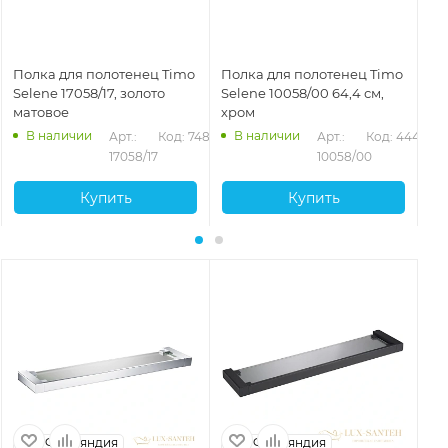
Полка для полотенец Timo
Полка для полотенец Timo
По
Selene 17058/17, золото
Selene 10058/00 64,4 см,
Se
матовое
хром
че
В наличии
В наличии
Арт.: 
Код: 74882
Арт.: 
Код: 44470
17058/17
10058/00
Купить
Купить
Финляндия
Финляндия