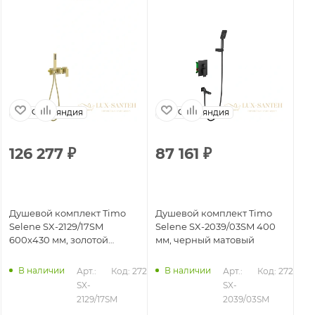
Финляндия
Финляндия
126 277
₽
87 161
₽
8
Душевой комплект Timo
Душевой комплект Timo
Ду
Selene SX-2129/17SM
Selene SX-2039/03SM 400
Se
600x430 мм, золотой
мм, черный матовый
зо
матовый
В наличии
В наличии
357
Арт.: 
Код: 27218
Арт.: 
Код: 27211
SX-
SX-
2129/17SM
2039/03SM