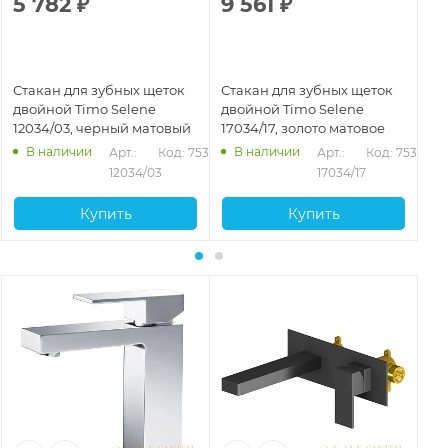
5 782
₽
9 561
₽
9
Стакан для зубных щеток
Стакан для зубных щеток
Ст
двойной Timo Selene
двойной Timo Selene
дв
12034/03, черный матовый
17034/17, золото матовое
14
В наличии
В наличии
Арт.: 
Код: 75327
Арт.: 
Код: 75329
12034/03
17034/17
Купить
Купить