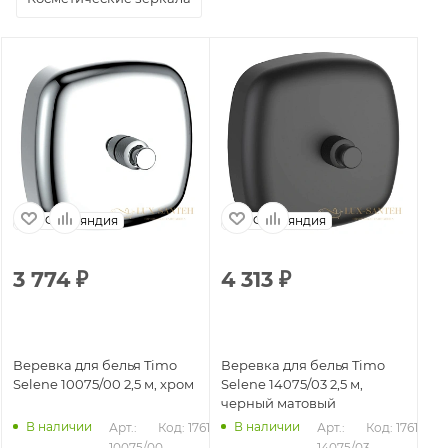
Финляндия
Финляндия
3 774
₽
4 313
₽
Веревка для белья Timo
Веревка для белья Timo
Selene 10075/00 2,5 м, хром
Selene 14075/03 2,5 м,
черный матовый
В наличии
В наличии
Арт.: 
Код: 17617
Арт.: 
Код: 17618
10075/00
14075/03