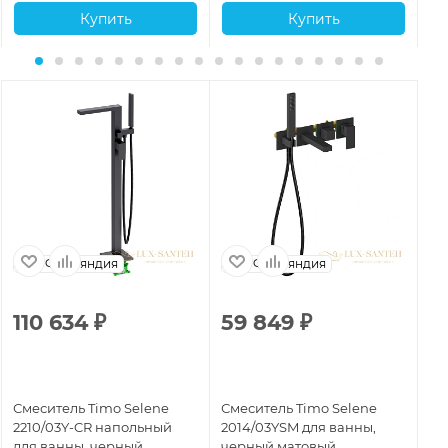
Купить
Купить
Финляндия
Финляндия
110 634
₽
59 849
₽
1
Смеситель Timo Selene
Смеситель Timo Selene
См
2210/03Y-CR напольный
2014/03YSM для ванны,
22
для ванны, черный
черный матовый
ва