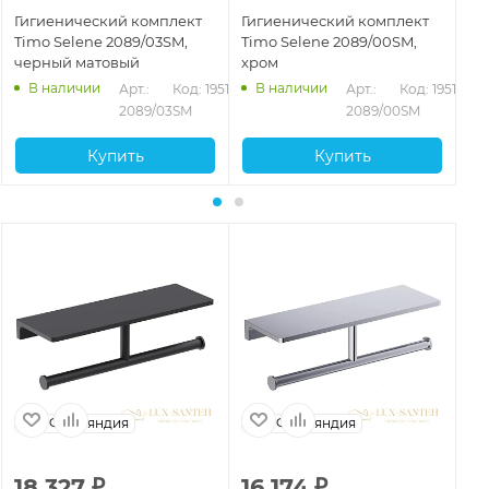
Гигиенический комплект
Гигиенический комплект
Ги
Timo Selene 2089/03SM,
Timo Selene 2089/00SM,
Ti
черный матовый
хром
зо
В наличии
В наличии
Арт.: 
Код: 19518
Арт.: 
Код: 19517
2089/03SM
2089/00SM
Купить
Купить
Финляндия
Финляндия
18 327
₽
16 174
₽
6