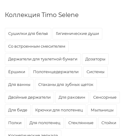
Коллекция Timo Selene
Сушилки для белья
Гигиенические души
Со встроенным смесителем
Держатели для туалетной бумаги
Дозаторы
Ёршики
Полотенцедержатели
Системы
Для ванны
Стаканы для зубных щеток
Двойные держатели
Для раковин
Сенсорные
Для биде
Крючки для полотенец
Мыльницы
Полки
Для полотенец
Стеклянные
Стойки
Косметические зеркала