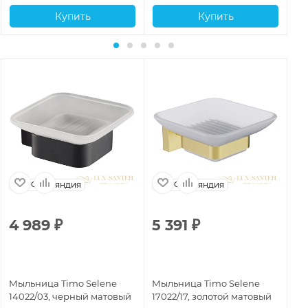
Купить
Купить
Финляндия
Финляндия
4 989
₽
5 391
₽
3
Мыльница Timo Selene
Мыльница Timo Selene
Мы
14022/03, черный матовый
17022/17, золотой матовый
10