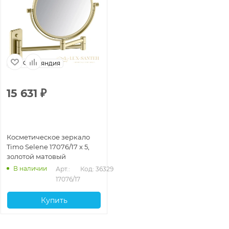
Финляндия
15 631
₽
Косметическое зеркало
Timo Selene 17076/17 x 5,
золотой матовый
В наличии
Арт.: 
Код: 36329
17076/17
Купить