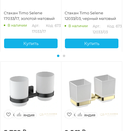
Стакан Timo Selene
Стакан Timo Selene
Ст
17033/17, золотой матовый
12033/03, черный матовый
14
В наличии
Арт.: 
Код: 67316
В наличии
Арт.: 
Код: 67314
17033/17
12033/03
Купить
Купить
Финляндия
Финляндия