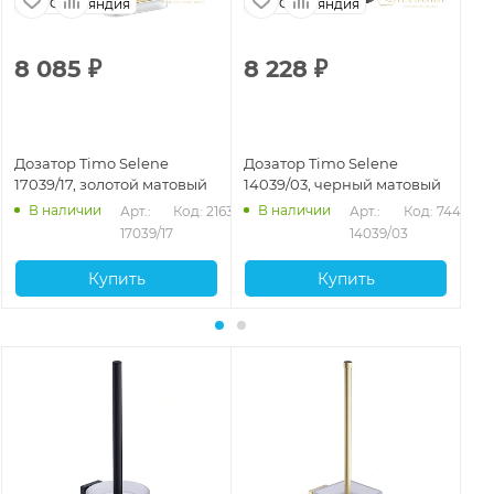
Финляндия
Финляндия
8 085
₽
8 228
₽
4
Дозатор Timo Selene
Дозатор Timo Selene
До
17039/17, золотой матовый
14039/03, черный матовый
10
В наличии
В наличии
Арт.: 
Код: 21637
Арт.: 
Код: 74474
17039/17
14039/03
Купить
Купить