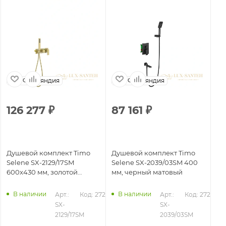
Финляндия
Финляндия
126 277
₽
87 161
₽
8
Душевой комплект Timo
Душевой комплект Timo
Ду
Selene SX-2129/17SM
Selene SX-2039/03SM 400
Se
600x430 мм, золотой
мм, черный матовый
зо
матовый
В наличии
В наличии
357
Арт.: 
Код: 27218
Арт.: 
Код: 27211
SX-
SX-
2129/17SM
2039/03SM