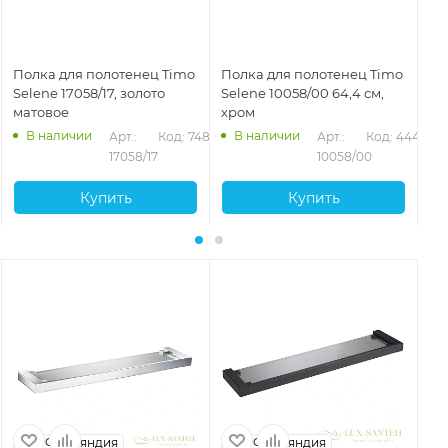
Полка для полотенец Timo
Полка для полотенец Timo
По
Selene 17058/17, золото
Selene 10058/00 64,4 см,
Se
матовое
хром
че
В наличии
В наличии
Арт.: 
Код: 74882
Арт.: 
Код: 44470
17058/17
10058/00
Купить
Купить
Финляндия
Финляндия