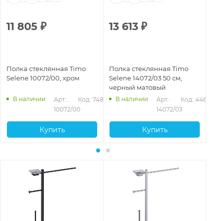
11 805
₽
13 613
₽
1
Полка стеклянная Timo
Полка стеклянная Timo
По
Selene 10072/00, хром
Selene 14072/03 50 см,
Se
черный матовый
зо
В наличии
В наличии
Арт.: 
Код: 74893
Арт.: 
Код: 44663
10072/00
14072/03
Купить
Купить