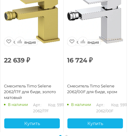
Финляндия
Финляндия
22 639
₽
16 724
₽
1
Смеситель Timo Selene
Смеситель Timo Selene
См
2062/17F для биде, золото
2062/00F для биде, хром
20
матовый
ма
В наличии
В наличии
Арт.: 
Код: 59118
Арт.: 
Код: 59116
2062/17F
2062/00F
Купить
Купить