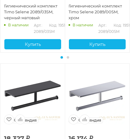
Гигиенический комплект
Гигиенический комплект
Ги
Timo Selene 2089/03SM,
Timo Selene 2089/00SM,
Ti
черный матовый
хром
зо
В наличии
В наличии
Арт.: 
Код: 19518
Арт.: 
Код: 19517
2089/03SM
2089/00SM
Купить
Купить
Финляндия
Финляндия
18 327
₽
16 174
₽
6