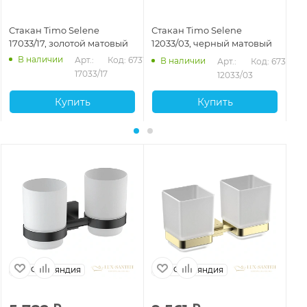
Стакан Timo Selene
Стакан Timo Selene
Ст
17033/17, золотой матовый
12033/03, черный матовый
14
В наличии
Арт.: 
Код: 67316
В наличии
Арт.: 
Код: 67314
17033/17
12033/03
Купить
Купить
Финляндия
Финляндия