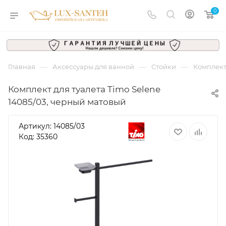
0
—
—
—
Главная
Аксессуары для ванной
Стойки
Комплект
Комплект для туалета Timo Selene
14085/03, черный матовый
Артикул:
14085/03
Код: 35360