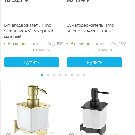
Бумагодержатель Timo
Бумагодержатель Timo
Бу
Selene 12045/03, черный
Selene 10045/00, хром
Se
матовый
ма
В наличии
В наличии
72
Арт.: 
Код: 15671
Арт.: 
Код: 15668
12045/03
10045/00
Купить
Купить