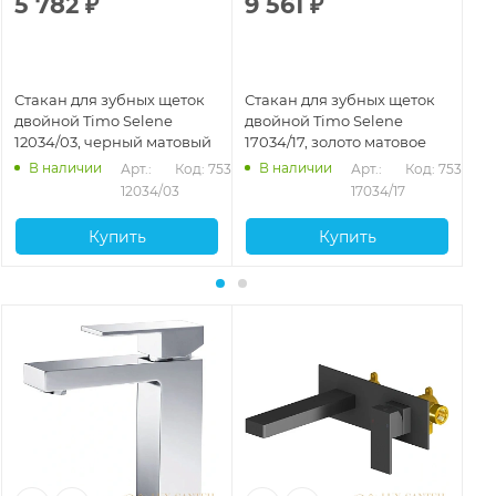
5 782
₽
9 561
₽
9
Стакан для зубных щеток
Стакан для зубных щеток
Ст
двойной Timo Selene
двойной Timo Selene
дв
12034/03, черный матовый
17034/17, золото матовое
14
В наличии
В наличии
Арт.: 
Код: 75327
Арт.: 
Код: 75329
12034/03
17034/17
Купить
Купить