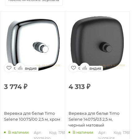
Финляндия
Финляндия
3 774
₽
4 313
₽
Веревка для белья Timo
Веревка для белья Timo
Selene 10075/00 2,5 м, хром
Selene 14075/03 2,5 м,
черный матовый
В наличии
В наличии
Арт.: 
Код: 17617
Арт.: 
Код: 17618
10075/00
14075/03