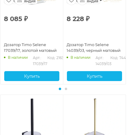
Финляндия
Финляндия
8 085
₽
8 228
₽
4
Дозатор Timo Selene
Дозатор Timo Selene
До
17039/17, золотой матовый
14039/03, черный матовый
10
В наличии
В наличии
Арт.: 
Код: 21637
Арт.: 
Код: 74474
17039/17
14039/03
Купить
Купить