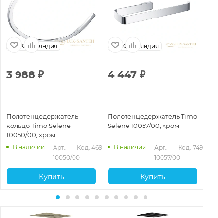
Финляндия
Финляндия
3 988
₽
4 447
₽
3
Полотенцедержатель-
Полотенцедержатель Timo
По
кольцо Timo Selene
Selene 10057/00, хром
Se
10050/00, хром
ма
945
В наличии
В наличии
Арт.: 
Код: 46951
Арт.: 
Код: 74938
10050/00
10057/00
Купить
Купить