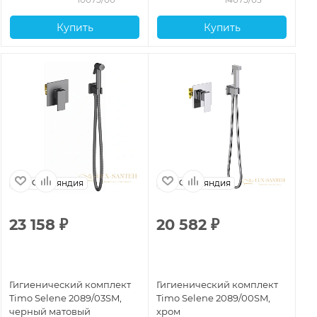
Купить
Купить
Финляндия
Финляндия
23 158
₽
20 582
₽
2
Гигиенический комплект
Гигиенический комплект
Ги
Timo Selene 2089/03SM,
Timo Selene 2089/00SM,
Ti
черный матовый
хром
зо