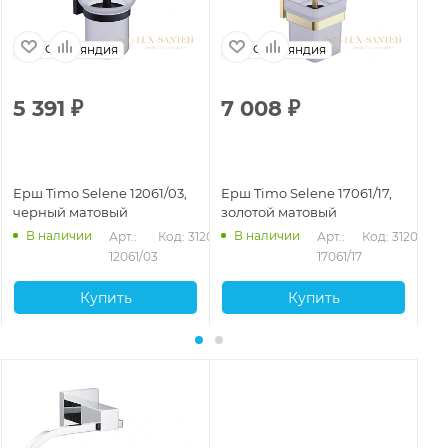
Финляндия
Финляндия
5 391
₽
7 008
₽
7
Ерш Timo Selene 12061/03,
Ерш Timo Selene 17061/17,
Ер
черный матовый
золотой матовый
че
В наличии
В наличии
Арт.: 
Код: 31200
Арт.: 
Код: 31202
12061/03
17061/17
Купить
Купить