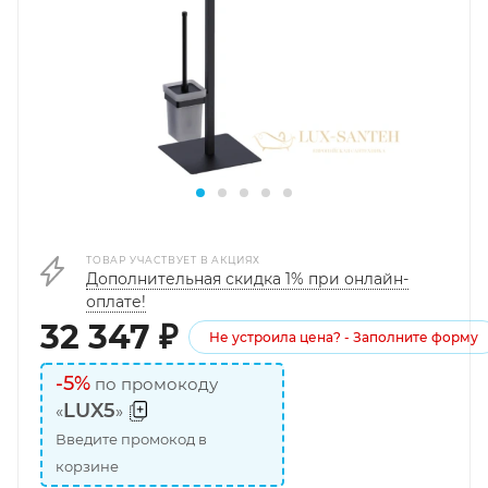
ТОВАР УЧАСТВУЕТ В АКЦИЯХ
Дополнительная скидка 1% при онлайн-
оплате!
32 347
₽
Не устроила цена? - Заполните форму
-5%
по промокоду
LUX5
«
»
Введите промокод в
корзине