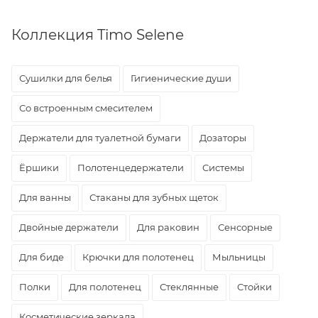
Коллекция Timo Selene
Сушилки для белья
Гигиенические души
Со встроенным смесителем
Держатели для туалетной бумаги
Дозаторы
Ёршики
Полотенцедержатели
Системы
Для ванны
Стаканы для зубных щеток
Двойные держатели
Для раковин
Сенсорные
Для биде
Крючки для полотенец
Мыльницы
Полки
Для полотенец
Стеклянные
Стойки
Косметические зеркала