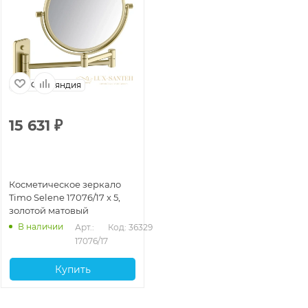
Финляндия
15 631
₽
Косметическое зеркало
Timo Selene 17076/17 x 5,
золотой матовый
В наличии
Арт.: 
Код: 36329
17076/17
Купить