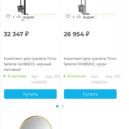
Финляндия
Финляндия
32 347
₽
26 954
₽
4
Комплект для туалета Timo
Комплект для туалета Timo
Ко
Selene 14085/03, черный
Selene 10085/00, хром
Se
матовый
ма
В наличии
В наличии
Арт.: 
Код: 35360
Арт.: 
Код: 35359
14085/03
10085/00
Купить
Купить