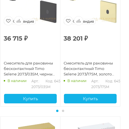
Финляндия
Финляндия
36 715
₽
38 201
₽
3
Смеситель для раковины
Смеситель для раковины
См
бесконтактный Timo
бесконтактный Timo
бе
Selene 2073/03SM, черный
Selene 2073/17SM, золото
Se
матовый
матовое
В наличии
В наличии
Арт.: 
Код: 64535
Арт.: 
Код: 64536
2073/03SM
2073/17SM
Купить
Купить