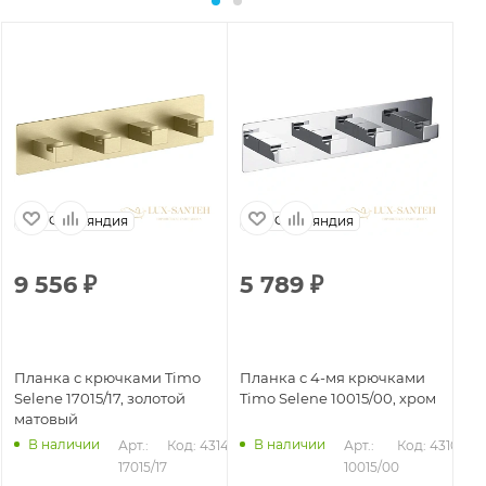
Финляндия
Финляндия
9 556
₽
5 789
₽
3
Планка с крючками Timo
Планка с 4-мя крючками
Кр
Selene 17015/17, золотой
Timo Selene 10015/00, хром
Se
матовый
ма
В наличии
В наличии
Арт.: 
Код: 43144
Арт.: 
Код: 43103
246
17015/17
10015/00