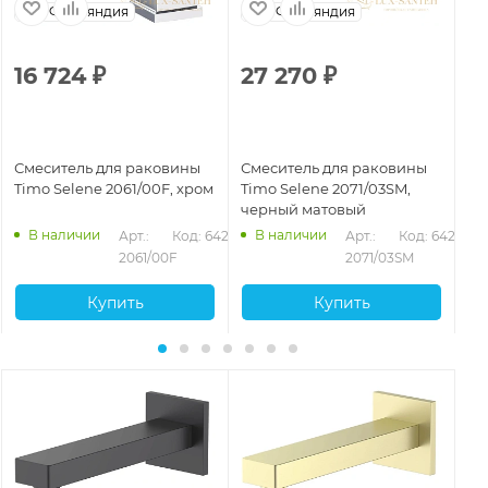
Финляндия
Финляндия
16 724
₽
27 270
₽
2
Смеситель для раковины
Смеситель для раковины
См
Timo Selene 2061/00F, хром
Timo Selene 2071/03SM,
Ti
черный матовый
зо
В наличии
В наличии
280
Арт.: 
Код: 64273
Арт.: 
Код: 64277
2061/00F
2071/03SM
Купить
Купить