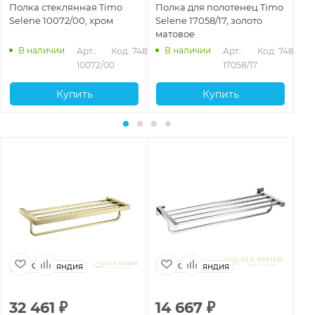
Полка стеклянная Timo
Полка для полотенец Timo
По
Selene 10072/00, хром
Selene 17058/17, золото
Se
матовое
че
В наличии
В наличии
472
Арт.: 
Код: 74893
Арт.: 
Код: 74882
10072/00
17058/17
Купить
Купить
Финляндия
Финляндия
32 461
₽
14 667
₽
1