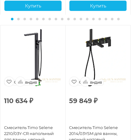
Купить
Купить
Финляндия
Финляндия
110 634
₽
59 849
₽
1
Смеситель Timo Selene
Смеситель Timo Selene
См
2210/03Y-CR напольный
2014/03YSM для ванны,
22
для ванны, черный
черный матовый
ва