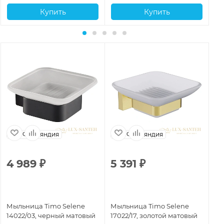
Купить
Купить
Финляндия
Финляндия
4 989
₽
5 391
₽
3
Мыльница Timo Selene
Мыльница Timo Selene
Мы
14022/03, черный матовый
17022/17, золотой матовый
10