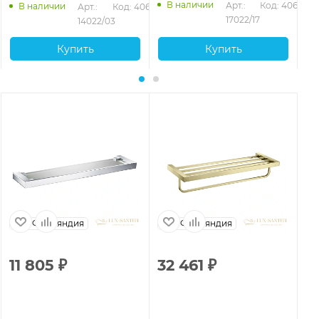
В наличии
Арт.: 
Код: 40654
В наличии
Арт.: 
Код: 40653
17022/17
14022/03
Купить
Купить
Финляндия
Финляндия
11 805
₽
32 461
₽
1