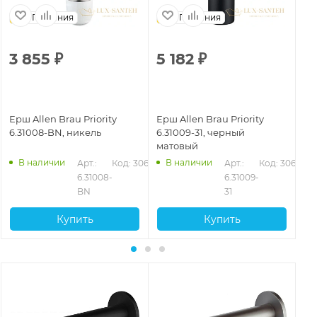
Германия
Германия
3 855
₽
5 182
₽
7
Ерш Allen Brau Priority
Ерш Allen Brau Priority
Ер
6.31008-BN, никель
6.31009-31, черный
6.
матовый
В наличии
В наличии
653
Арт.: 
Код: 30654
Арт.: 
Код: 30656
6.31008-
6.31009-
BN
31
Купить
Купить