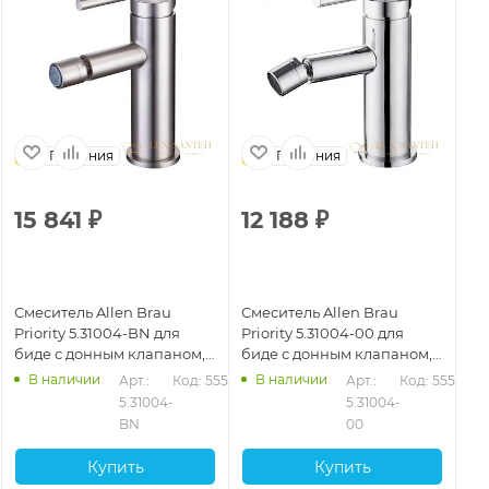
Германия
Германия
15 841
₽
12 188
₽
1
Смеситель Allen Brau
Смеситель Allen Brau
См
Priority 5.31004-BN для
Priority 5.31004-00 для
Bra
биде с донным клапаном,
биде с донным клапаном,
до
никель
хром
ма
В наличии
В наличии
523
Арт.: 
Код: 55524
Арт.: 
Код: 55522
5.31004-
5.31004-
BN
00
Купить
Купить