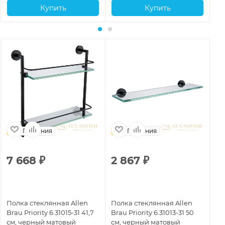
Купить
Купить
Германия
Германия
7 668
₽
2 867
₽
1
Полка стеклянная Allen
Полка стеклянная Allen
По
Brau Priority 6.31015-31 41,7
Brau Priority 6.31013-31 50
Bra
см, черный матовый
см, черный матовый
см