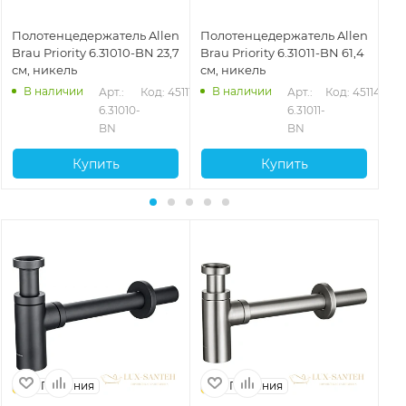
Полотенцедержатель Allen
Полотенцедержатель Allen
По
Brau Priority 6.31010-BN 23,7
Brau Priority 6.31011-BN 61,4
Bra
см, никель
см, никель
см
В наличии
В наличии
2
Арт.: 
Код: 45111
Арт.: 
Код: 45114
6.31010-
6.31011-
BN
BN
Купить
Купить
Германия
Германия