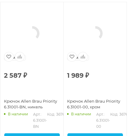
Германия
Германия
2 587
₽
1 989
₽
1
Крючок Allen Brau Priority
Крючок Allen Brau Priority
Кр
6.31001-BN, никель
6.31001-00, хром
6.
В наличии
В наличии
Арт.: 
Код: 36762
Арт.: 
Код: 36760
6.31001-
6.31001-
BN
00