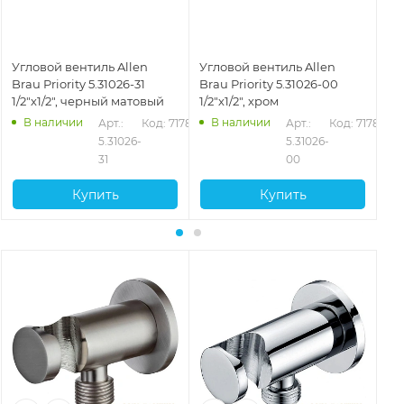
Угловой вентиль Allen
Угловой вентиль Allen
Уг
Brau Priority 5.31026-31
Brau Priority 5.31026-00
Br
1/2"х1/2", черный матовый
1/2"х1/2", хром
1/2
В наличии
В наличии
Арт.: 
Код: 71787
Арт.: 
Код: 71786
5.31026-
5.31026-
31
00
Купить
Купить