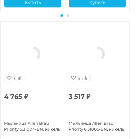
Купить
Купить
Германия
Германия
Г
4 765
₽
3 517
₽
2
Мыльница Allen Brau
Мыльница Allen Brau
Мы
Priority 6.31004-BN, никель
Priority 6.31005-BN, никель
Pr
ма