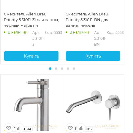
Смеситель Allen Brau
Смеситель Allen Brau
См
Priority 5.31011-31 для ванны,
Priority 5.31011-BN для
Pri
черный матовый
ванны, никель
че
В наличии
В наличии
39
Арт.: 
Код: 55535
Арт.: 
Код: 55536
5.31011-
5.31011-
31
BN
Купить
Купить
Германия
Германия