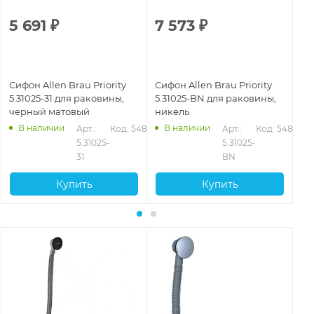
5 691
₽
7 573
₽
5
Сифон Allen Brau Priority
Сифон Allen Brau Priority
Си
5.31025-31 для раковины,
5.31025-BN для раковины,
5.
черный матовый
никель
хр
В наличии
В наличии
Арт.: 
Код: 54876
Арт.: 
Код: 54877
5.31025-
5.31025-
31
BN
Купить
Купить