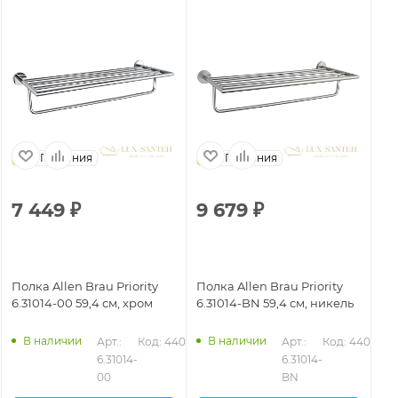
Германия
Германия
7 449
₽
9 679
₽
6
Полка Allen Brau Priority
Полка Allen Brau Priority
По
6.31014-00 59,4 см, хром
6.31014-BN 59,4 см, никель
6.
ма
В наличии
В наличии
Арт.: 
Код: 44074
Арт.: 
Код: 44076
6.31014-
6.31014-
00
BN