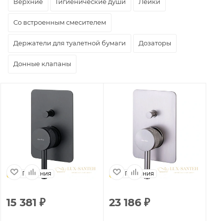
Верхние
Гигиенические души
Лейки
Со встроенным смесителем
Держатели для туалетной бумаги
Дозаторы
Донные клапаны
Германия
Германия
15 381
₽
23 186
₽
1