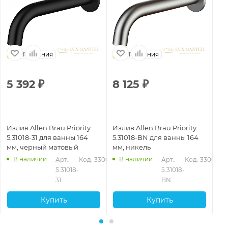
Германия
Германия
5 392
₽
8 125
₽
6
Излив Allen Brau Priority
Излив Allen Brau Priority
Из
5.31018-31 для ванны 164
5.31018-BN для ванны 164
5.
мм, черный матовый
мм, никель
мм
В наличии
В наличии
Арт.: 
Код: 33001
Арт.: 
Код: 33002
5.31018-
5.31018-
31
BN
Купить
Купить