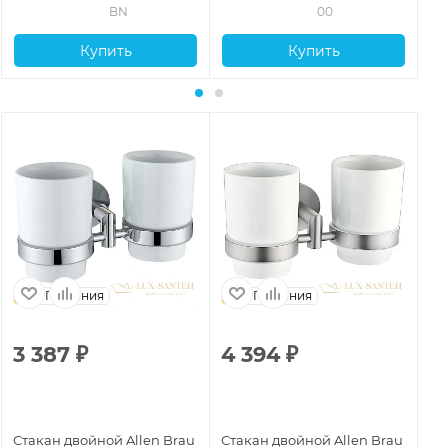
BN
00
Купить
Купить
Германия
Германия
3 387
₽
4 394
₽
2
Стакан двойной Allen Brau
Стакан двойной Allen Brau
Ст