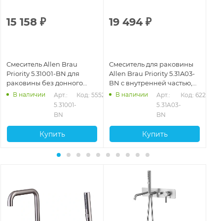
15 158
₽
19 494
₽
2
Смеситель Allen Brau
Смеситель для раковины
См
Priority 5.31001-BN для
Allen Brau Priority 5.31A03-
All
раковины без донного
BN с внутренней частью,
BN
клапана, никель
никель брашированный
ни
В наличии
В наличии
202
Арт.: 
Код: 55521
Арт.: 
Код: 62214
5.31001-
5.31A03-
BN
BN
Купить
Купить