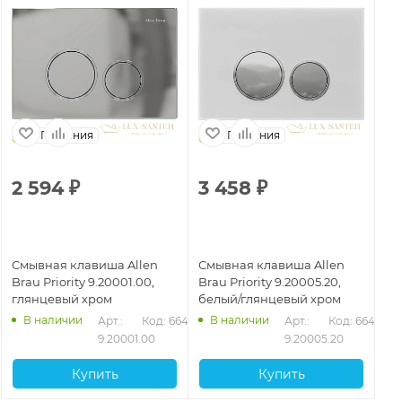
Германия
Германия
2 594
₽
3 458
₽
2
Смывная клавиша Allen
Смывная клавиша Allen
См
Brau Priority 9.20001.00,
Brau Priority 9.20005.20,
Br
глянцевый хром
белый/глянцевый хром
са
са
В наличии
В наличии
432
Арт.: 
Код: 66427
Арт.: 
Код: 66431
9.20001.00
9.20005.20
Купить
Купить