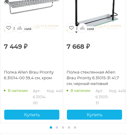
Германия
Германия
7 449
₽
7 668
₽
2
Полка Allen Brau Priority
Полка стеклянная Allen
По
6.31014-00 59,4 см, хром
Brau Priority 6.31015-31 41,7
Bra
см, черный матовый
см
В наличии
В наличии
578
Арт.: 
Код: 44074
Арт.: 
Код: 44580
6.31014-
6.31015-
00
31
Купить
Купить