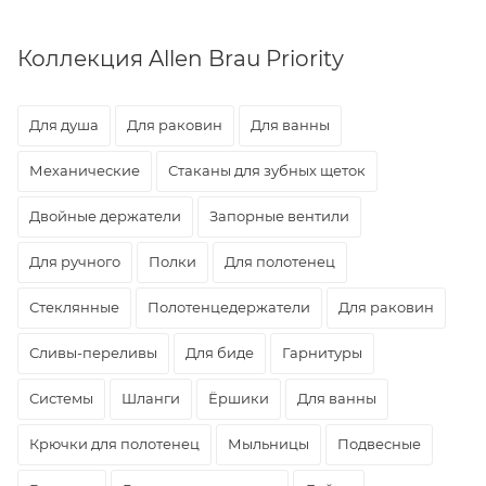
Коллекция Allen Brau Priority
Для душа
Для раковин
Для ванны
Механические
Стаканы для зубных щеток
Двойные держатели
Запорные вентили
Для ручного
Полки
Для полотенец
Стеклянные
Полотенцедержатели
Для раковин
Сливы-переливы
Для биде
Гарнитуры
Системы
Шланги
Ёршики
Для ванны
Крючки для полотенец
Мыльницы
Подвесные