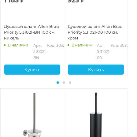
1 183
₽
923
₽
1
Душевой шланг Allen Brau
Душевой шланг Allen Brau
Ду
Priority 5.31021-BN 100 см,
Priority 5.31021-00 100 см,
Pri
никель
хром
ни
В наличии
В наличии
24
Арт.: 
Код: 30325
Арт.: 
Код: 30323
5.31021-
5.31021-
BN
00
Купить
Купить