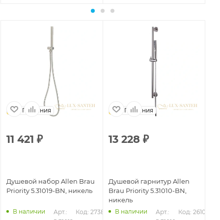
Германия
Германия
11 421
₽
13 228
₽
7
Душевой набор Allen Brau
Душевой гарнитур Allen
Ду
Priority 5.31019-BN, никель
Brau Priority 5.31010-BN,
Pri
никель
ма
В наличии
В наличии
01
Арт.: 
Код: 27389
Арт.: 
Код: 26103