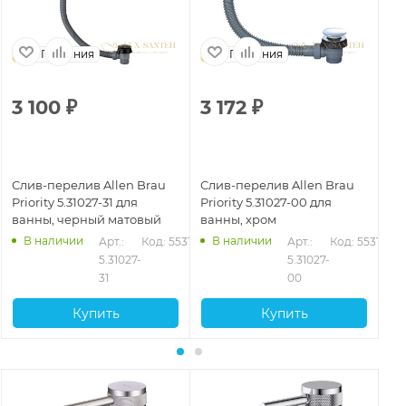
Германия
Германия
3 100
₽
3 172
₽
4
Слив-перелив Allen Brau
Слив-перелив Allen Brau
Сл
Priority 5.31027-31 для
Priority 5.31027-00 для
Pr
ванны, черный матовый
ванны, хром
ва
В наличии
В наличии
Арт.: 
Код: 55317
Арт.: 
Код: 55316
5.31027-
5.31027-
31
00
Купить
Купить