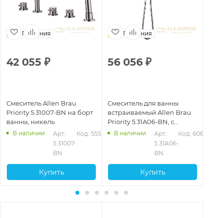
Германия
Германия
42 055
₽
56 056
₽
8
Смеситель Allen Brau
Смеситель для ванны
См
Priority 5.31007-BN на борт
встраиваемый Allen Brau
All
ванны, никель
Priority 5.31A06-BN, с
BN
внутренней частью,
В наличии
В наличии
528
Арт.: 
Код: 55530
Арт.: 
Код: 60670
никель брашированный
5.31007-
5.31A06-
BN
BN
Купить
Купить