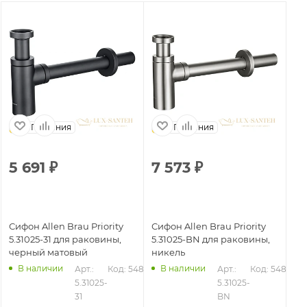
Германия
Германия
5 691
₽
7 573
₽
5
Сифон Allen Brau Priority
Сифон Allen Brau Priority
Си
5.31025-31 для раковины,
5.31025-BN для раковины,
5.
черный матовый
никель
хр
В наличии
В наличии
Арт.: 
Код: 54876
Арт.: 
Код: 54877
5.31025-
5.31025-
31
BN