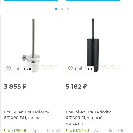
Германия
Германия
3 855
₽
5 182
₽
7
Ерш Allen Brau Priority
Ерш Allen Brau Priority
Ер
6.31008-BN, никель
6.31009-31, черный
6.
матовый
В наличии
В наличии
653
Арт.: 
Код: 30654
Арт.: 
Код: 30656