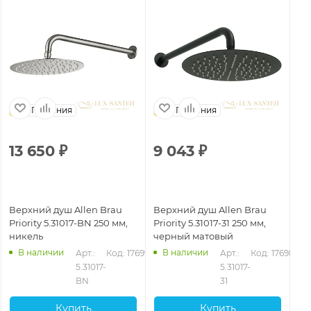
Германия
Германия
13 650
₽
9 043
₽
Верхний душ Allen Brau
Верхний душ Allen Brau
Priority 5.31017-BN 250 мм,
Priority 5.31017-31 250 мм,
никель
черный матовый
В наличии
В наличии
Арт.: 
Код: 17699
Арт.: 
Код: 17698
5.31017-
5.31017-
BN
31
Купить
Купить