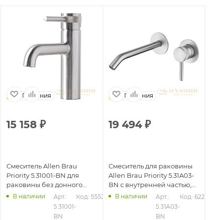
Германия
Германия
15 158
₽
19 494
₽
2
Смеситель Allen Brau
Смеситель для раковины
См
Priority 5.31001-BN для
Allen Brau Priority 5.31A03-
All
раковины без донного
BN с внутренней частью,
BN
клапана, никель
никель брашированный
ни
В наличии
В наличии
202
Арт.: 
Код: 55521
Арт.: 
Код: 62214
5.31001-
5.31A03-
BN
BN