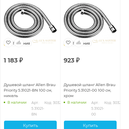
Германия
Германия
1 183
₽
923
₽
1
Душевой шланг Allen Brau
Душевой шланг Allen Brau
Ду
Priority 5.31021-BN 100 см,
Priority 5.31021-00 100 см,
Pri
никель
хром
ни
В наличии
В наличии
24
Арт.: 
Код: 30325
Арт.: 
Код: 30323
5.31021-
5.31021-
BN
00
Купить
Купить