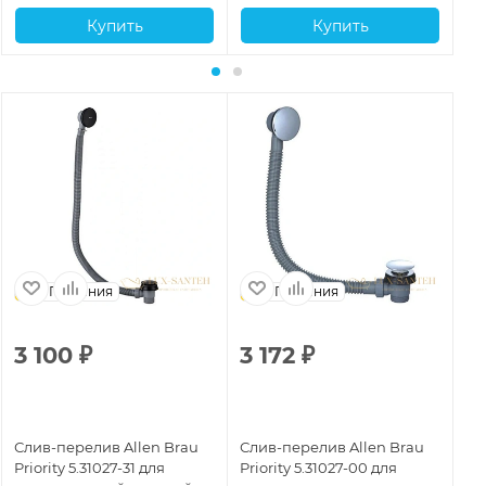
Купить
Купить
Германия
Германия
3 100
₽
3 172
₽
4
Слив-перелив Allen Brau
Слив-перелив Allen Brau
Сл
Priority 5.31027-31 для
Priority 5.31027-00 для
Pr