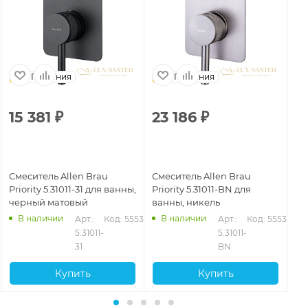
Германия
Германия
15 381
₽
23 186
₽
1
Смеситель Allen Brau
Смеситель Allen Brau
См
Priority 5.31011-31 для ванны,
Priority 5.31011-BN для
Pri
черный матовый
ванны, никель
че
В наличии
В наличии
39
Арт.: 
Код: 55535
Арт.: 
Код: 55536
5.31011-
5.31011-
31
BN
Купить
Купить