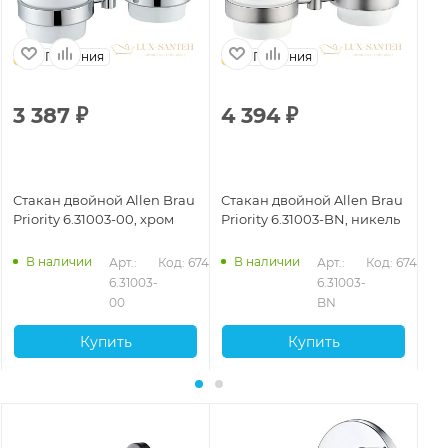
Германия
Германия
3 387
₽
4 394
₽
2
Стакан двойной Allen Brau
Стакан двойной Allen Brau
Ст
Priority 6.31003-00, хром
Priority 6.31003-BN, никель
Pr
ма
В наличии
В наличии
Арт.: 
Код: 67407
Арт.: 
Код: 67409
6.31003-
6.31003-
00
BN
Купить
Купить