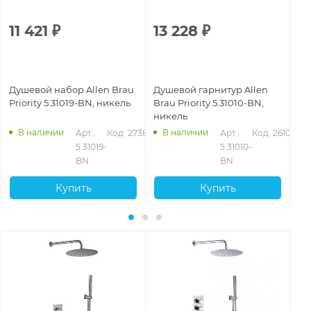
11 421
₽
13 228
₽
8
Душевой набор Allen Brau
Душевой гарнитур Allen
Ду
Priority 5.31019-BN, никель
Brau Priority 5.31010-BN,
Bra
никель
че
В наличии
В наличии
01
Арт.: 
Код: 27389
Арт.: 
Код: 26103
5.31019-
5.31010-
BN
BN
Купить
Купить