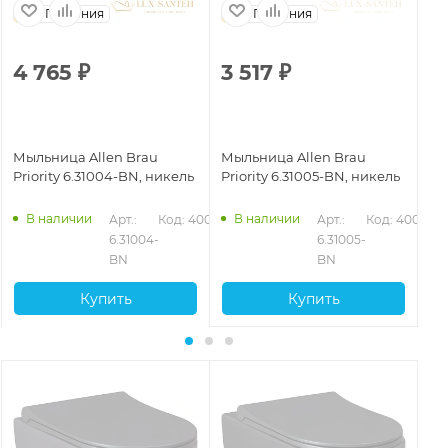
Германия
Германия
4 765
₽
3 517
₽
2
Мыльница Allen Brau
Мыльница Allen Brau
Мы
Priority 6.31004-BN, никель
Priority 6.31005-BN, никель
Pr
ма
В наличии
В наличии
047
Арт.: 
Код: 40049
Арт.: 
Код: 40052
6.31004-
6.31005-
BN
BN
Купить
Купить