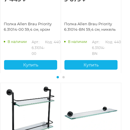
Полка Allen Brau Priority
Полка Allen Brau Priority
По
6.31014-00 59,4 см, хром
6.31014-BN 59,4 см, никель
6.
ма
В наличии
В наличии
Арт.: 
Код: 44074
Арт.: 
Код: 44076
6.31014-
6.31014-
00
BN
Купить
Купить