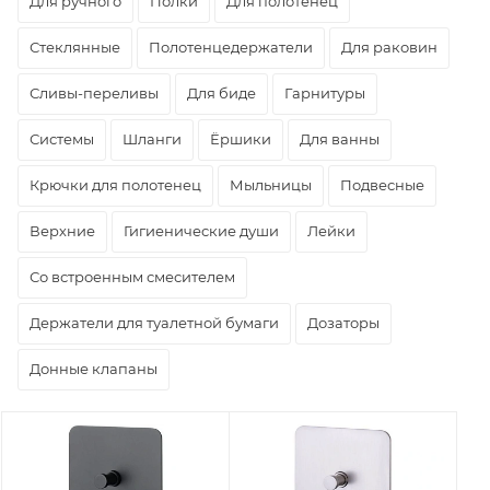
Для ручного
Полки
Для полотенец
Стеклянные
Полотенцедержатели
Для раковин
Сливы-переливы
Для биде
Гарнитуры
Системы
Шланги
Ёршики
Для ванны
Крючки для полотенец
Мыльницы
Подвесные
Верхние
Гигиенические души
Лейки
Со встроенным смесителем
Держатели для туалетной бумаги
Дозаторы
Донные клапаны