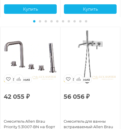
Купить
Купить
Германия
Германия
42 055
₽
56 056
₽
8
Смеситель Allen Brau
Смеситель для ванны
См
Priority 5.31007-BN на борт
встраиваемый Allen Brau
All