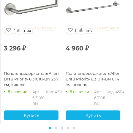
Германия
Германия
3 296
₽
4 960
₽
2
Полотенцедержатель Allen
Полотенцедержатель Allen
По
Brau Priority 6.31010-BN 23,7
Brau Priority 6.31011-BN 61,4
Bra
см, никель
см, никель
см
В наличии
В наличии
2
Арт.: 
Код: 45111
Арт.: 
Код: 45114
6.31010-
6.31011-
BN
BN
Купить
Купить