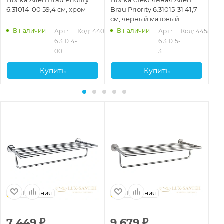
6.31014-00 59,4 см, хром
Brau Priority 6.31015-31 41,7
Bra
см, черный матовый
см
В наличии
В наличии
578
Арт.: 
Код: 44074
Арт.: 
Код: 44580
6.31014-
6.31015-
00
31
Купить
Купить
Германия
Германия
7 449
₽
9 679
₽
6