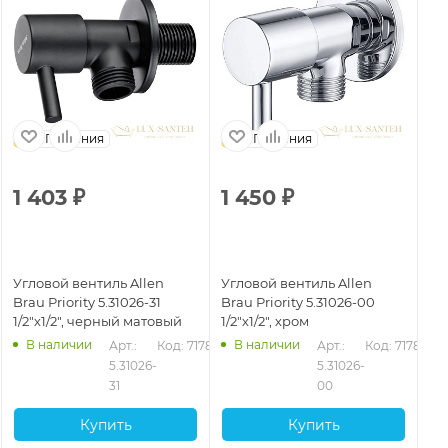
Германия
Германия
1 403
₽
1 450
₽
1
Угловой вентиль Allen
Угловой вентиль Allen
Уг
Brau Priority 5.31026-31
Brau Priority 5.31026-00
Br
1/2"х1/2", черный матовый
1/2"х1/2", хром
1/2
В наличии
В наличии
Арт.: 
Код: 71787
Арт.: 
Код: 71786
5.31026-
5.31026-
31
00
Купить
Купить