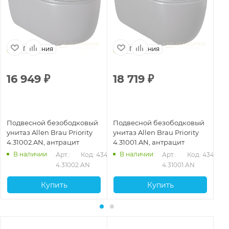
Германия
Германия
16 949
₽
18 719
₽
1
Подвесной безободковый
Подвесной безободковый
По
унитаз Allen Brau Priority
унитаз Allen Brau Priority
ун
4.31002.AN, антрацит
4.31001.AN, антрацит
4.
В наличии
В наличии
Арт.: 
Код: 43407
Арт.: 
Код: 43405
4.31002.AN
4.31001.AN
Купить
Купить