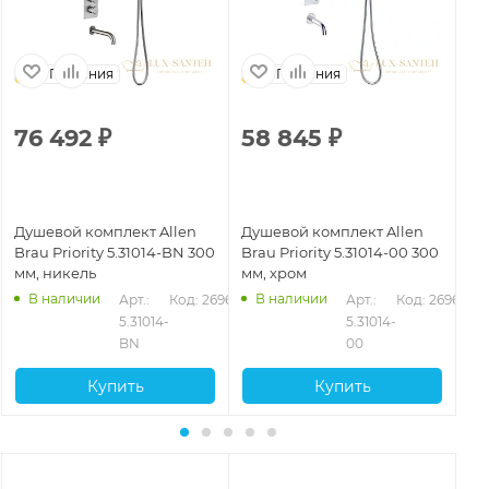
Германия
Германия
76 492
₽
58 845
₽
5
Душевой комплект Allen
Душевой комплект Allen
Ду
Brau Priority 5.31014-BN 300
Brau Priority 5.31014-00 300
Br
мм, никель
мм, хром
мм
В наличии
В наличии
635
Арт.: 
Код: 26964
Арт.: 
Код: 26962
5.31014-
5.31014-
BN
00
Купить
Купить