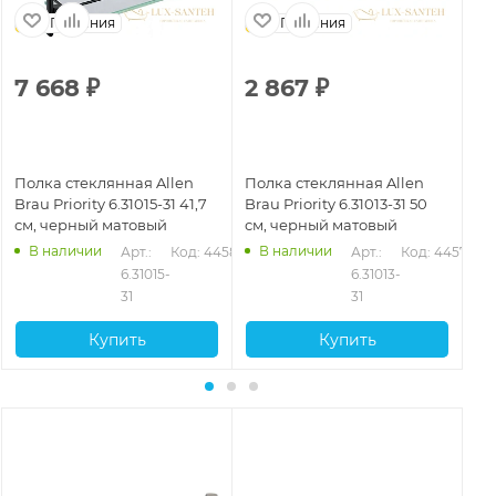
Германия
Германия
7 668
₽
2 867
₽
3
Полка стеклянная Allen
Полка стеклянная Allen
По
Brau Priority 6.31015-31 41,7
Brau Priority 6.31013-31 50
Bra
см, черный матовый
см, черный матовый
см
В наличии
В наличии
578
Арт.: 
Код: 44580
Арт.: 
Код: 44577
6.31015-
6.31013-
31
31
Купить
Купить