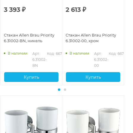
3 393
₽
2 613
₽
2
Стакан Allen Brau Priority
Стакан Allen Brau Priority
Ст
6.31002-BN, никель
6.31002-00, хром
6.
ма
В наличии
В наличии
Арт.: 
Код: 66767
Арт.: 
Код: 66765
6.31002-
6.31002-
BN
00
Купить
Купить