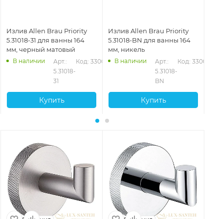
Излив Allen Brau Priority
Излив Allen Brau Priority
Из
5.31018-31 для ванны 164
5.31018-BN для ванны 164
5.
мм, черный матовый
мм, никель
мм
В наличии
В наличии
Арт.: 
Код: 33001
Арт.: 
Код: 33002
5.31018-
5.31018-
31
BN
Купить
Купить