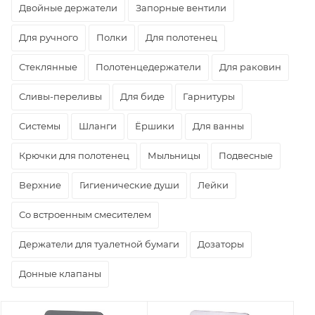
Двойные держатели
Запорные вентили
Для ручного
Полки
Для полотенец
Стеклянные
Полотенцедержатели
Для раковин
Сливы-переливы
Для биде
Гарнитуры
Системы
Шланги
Ёршики
Для ванны
Крючки для полотенец
Мыльницы
Подвесные
Верхние
Гигиенические души
Лейки
Со встроенным смесителем
Держатели для туалетной бумаги
Дозаторы
Донные клапаны