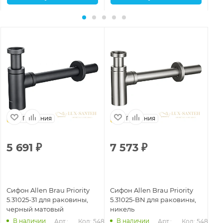
Германия
Германия
5 691
₽
7 573
₽
5
Сифон Allen Brau Priority
Сифон Allen Brau Priority
Си
5.31025-31 для раковины,
5.31025-BN для раковины,
5.
черный матовый
никель
хр
В наличии
В наличии
Арт.: 
Код: 54876
Арт.: 
Код: 54877