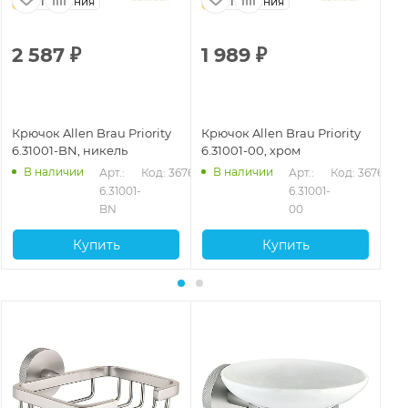
Германия
Германия
Г
2 587
₽
1 989
₽
1
Крючок Allen Brau Priority
Крючок Allen Brau Priority
Кр
6.31001-BN, никель
6.31001-00, хром
6.
В наличии
В наличии
Арт.: 
Код: 36762
Арт.: 
Код: 36760
6.31001-
6.31001-
BN
00
Купить
Купить