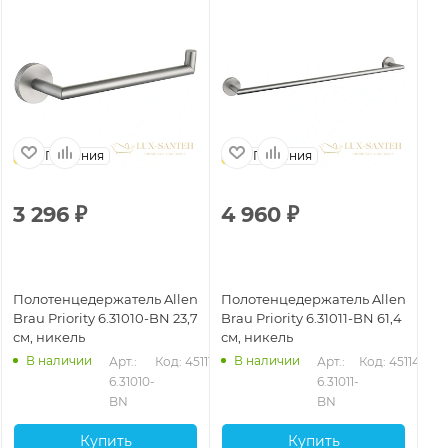
Германия
Германия
3 296
₽
4 960
₽
2
Полотенцедержатель Allen
Полотенцедержатель Allen
По
Brau Priority 6.31010-BN 23,7
Brau Priority 6.31011-BN 61,4
Bra
см, никель
см, никель
см
В наличии
В наличии
2
Арт.: 
Код: 45111
Арт.: 
Код: 45114
6.31010-
6.31011-
BN
BN
Купить
Купить