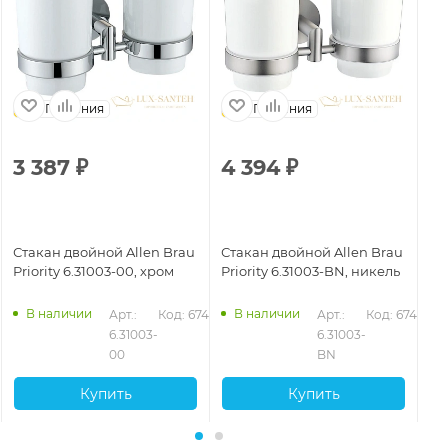
Германия
Германия
3 387
₽
4 394
₽
2
Стакан двойной Allen Brau
Стакан двойной Allen Brau
Ст
Priority 6.31003-00, хром
Priority 6.31003-BN, никель
Pr
ма
В наличии
В наличии
Арт.: 
Код: 67407
Арт.: 
Код: 67409
6.31003-
6.31003-
00
BN
Купить
Купить