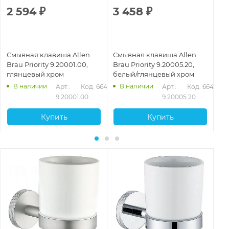
2 594
₽
3 458
₽
2
Смывная клавиша Allen
Смывная клавиша Allen
См
Brau Priority 9.20001.00,
Brau Priority 9.20005.20,
Br
глянцевый хром
белый/глянцевый хром
са
са
В наличии
В наличии
432
Арт.: 
Код: 66427
Арт.: 
Код: 66431
9.20001.00
9.20005.20
Купить
Купить