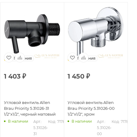
Германия
Германия
1 403
₽
1 450
₽
1
Угловой вентиль Allen
Угловой вентиль Allen
Уг
Brau Priority 5.31026-31
Brau Priority 5.31026-00
Br
1/2"х1/2", черный матовый
1/2"х1/2", хром
1/2
В наличии
В наличии
Арт.: 
Код: 71787
Арт.: 
Код: 71786
5.31026-
5.31026-
31
00