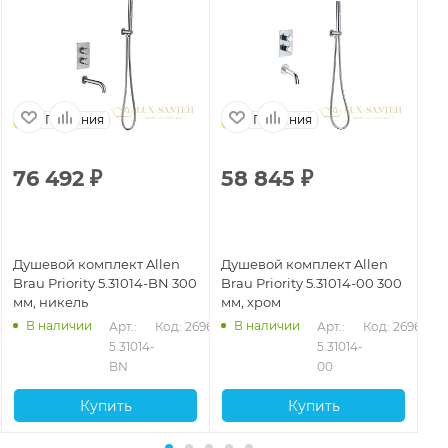
Германия
Германия
76 492
₽
58 845
₽
5
Душевой комплект Allen
Душевой комплект Allen
Ду
Brau Priority 5.31014-BN 300
Brau Priority 5.31014-00 300
Br
мм, никель
мм, хром
мм
В наличии
В наличии
635
Арт.: 
Код: 26964
Арт.: 
Код: 26962
5.31014-
5.31014-
BN
00
Купить
Купить