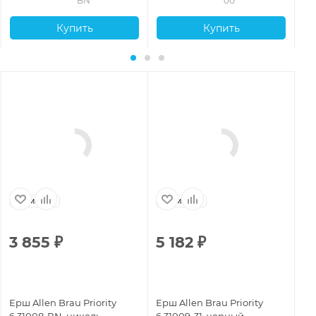
BN
00
Купить
Купить
Германия
Германия
3 855
₽
5 182
₽
7
Ерш Allen Brau Priority
Ерш Allen Brau Priority
Ер
6.31008-BN, никель
6.31009-31, черный
6.