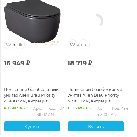
Германия
Германия
Г
16 949
₽
18 719
₽
1
Подвесной безободковый
Подвесной безободковый
По
унитаз Allen Brau Priority
унитаз Allen Brau Priority
ун
4.31002.AN, антрацит
4.31001.AN, антрацит
4.
В наличии
В наличии
Арт.: 
Код: 43407
Арт.: 
Код: 43405
4.31002.AN
4.31001.AN
Купить
Купить