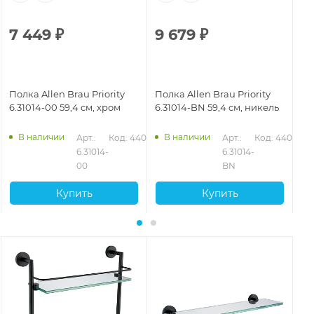
7 449
₽
9 679
₽
6
Полка Allen Brau Priority
Полка Allen Brau Priority
По
6.31014-00 59,4 см, хром
6.31014-BN 59,4 см, никель
6.
ма
В наличии
В наличии
Арт.: 
Код: 44074
Арт.: 
Код: 44076
6.31014-
6.31014-
00
BN
Купить
Купить