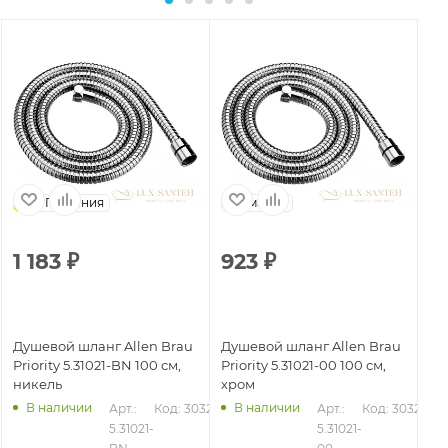
Германия
Германия
1 183
₽
923
₽
1
Душевой шланг Allen Brau
Душевой шланг Allen Brau
Ду
Priority 5.31021-BN 100 см,
Priority 5.31021-00 100 см,
Pri
никель
хром
ни
В наличии
В наличии
326
Арт.: 
Код: 30325
Арт.: 
Код: 30323
5.31021-
5.31021-