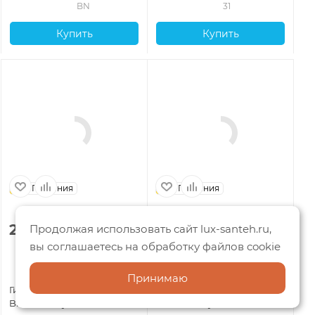
BN
31
Купить
Купить
Германия
Германия
2 334
₽
3 023
₽
1
Продолжая использовать сайт lux-santeh.ru,
вы соглашаетесь на обработку файлов cookie
Принимаю
Гигиенический душ Allen
Гигиенический душ Allen
Ги
Brau Priority 5.31028-00,
Brau Priority 5.31028-BN,
All