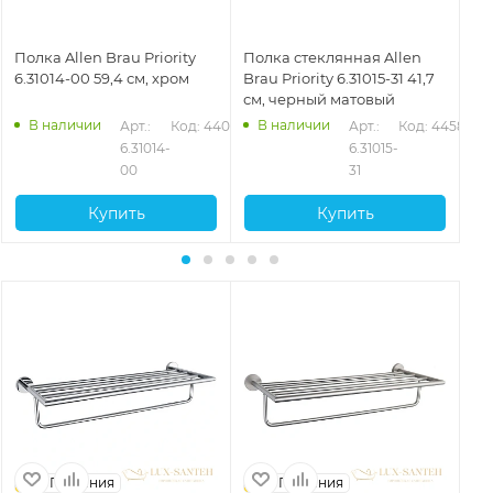
Полка Allen Brau Priority
Полка стеклянная Allen
По
6.31014-00 59,4 см, хром
Brau Priority 6.31015-31 41,7
Bra
см, черный матовый
см
В наличии
В наличии
578
Арт.: 
Код: 44074
Арт.: 
Код: 44580
6.31014-
6.31015-
00
31
Купить
Купить
Германия
Германия