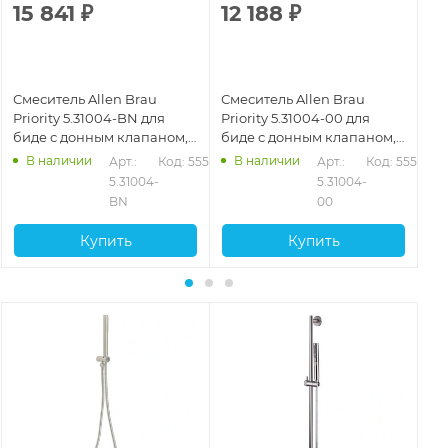
15 841
₽
12 188
₽
1
Смеситель Allen Brau
Смеситель Allen Brau
См
Priority 5.31004-BN для
Priority 5.31004-00 для
Bra
биде с донным клапаном,
биде с донным клапаном,
до
никель
хром
ма
В наличии
В наличии
523
Арт.: 
Код: 55524
Арт.: 
Код: 55522
5.31004-
5.31004-
BN
00
Купить
Купить