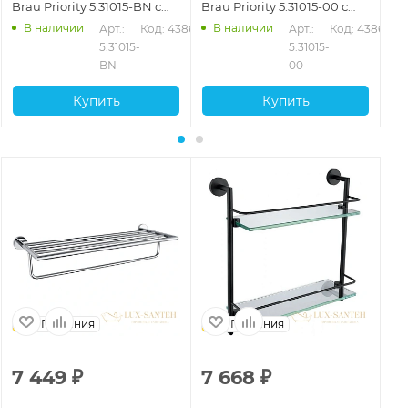
Brau Priority 5.31015-BN с
Brau Priority 5.31015-00 с
Bra
держателем, никель
держателем, хром
де
В наличии
В наличии
Арт.: 
Код: 43863
Арт.: 
Код: 43861
ма
5.31015-
5.31015-
BN
00
Купить
Купить
Германия
Германия
7 449
₽
7 668
₽
2