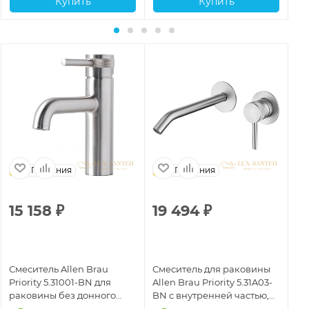
Купить
Купить
Германия
Германия
15 158
₽
19 494
₽
2
Смеситель Allen Brau
Смеситель для раковины
См
Priority 5.31001-BN для
Allen Brau Priority 5.31A03-
All
раковины без донного
BN с внутренней частью,
BN
клапана, никель
никель брашированный
ни