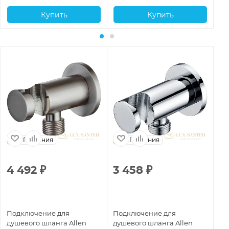
Купить
Купить
Германия
Германия
4 492
₽
3 458
₽
2
Подключение для
Подключение для
По
душевого шланга Allen
душевого шланга Allen
ду