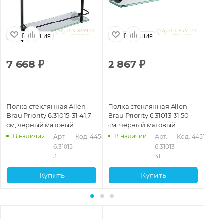
Германия
Германия
7 668
₽
2 867
₽
1
Полка стеклянная Allen
Полка стеклянная Allen
По
Brau Priority 6.31015-31 41,7
Brau Priority 6.31013-31 50
Bra
см, черный матовый
см, черный матовый
см
В наличии
В наличии
578
Арт.: 
Код: 44580
Арт.: 
Код: 44577
6.31015-
6.31013-
31
31
Купить
Купить