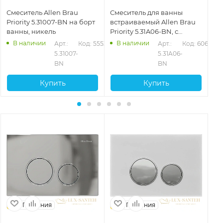
Смеситель Allen Brau
Смеситель для ванны
См
Priority 5.31007-BN на борт
встраиваемый Allen Brau
All
ванны, никель
Priority 5.31A06-BN, с
BN
внутренней частью,
В наличии
В наличии
528
Арт.: 
Код: 55530
Арт.: 
Код: 60670
никель брашированный
5.31007-
5.31A06-
BN
BN
Купить
Купить
Германия
Германия