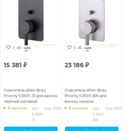
Германия
Германия
15 381
₽
23 186
₽
1
Смеситель Allen Brau
Смеситель Allen Brau
См
Priority 5.31011-31 для ванны,
Priority 5.31011-BN для
Pri
черный матовый
ванны, никель
че
В наличии
В наличии
92
Арт.: 
Код: 55535
Арт.: 
Код: 55536
5.31011-
5.31011-
31
BN