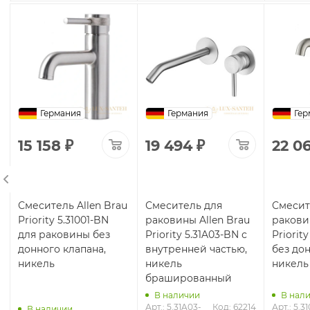
Германия
Германия
Гер
15 158
₽
19 494
₽
22 06
Смеситель Allen Brau
Смеситель для
Смесит
Priority 5.31001-BN
раковины Allen Brau
ракови
для раковины без
Priority 5.31A03-BN с
Priorit
донного клапана,
внутренней частью,
без дон
никель
никель
никель
брашированный
В наличии
В нал
Арт.: 5.31A03-
Код: 62214
Арт.: 5.3
В наличии