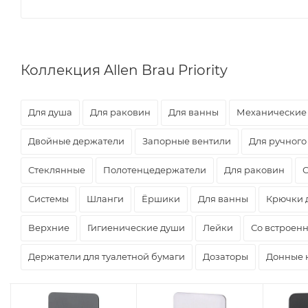
Коллекция Allen Brau Priority
Для душа
Для раковин
Для ванны
Механические
Двойные держатели
Запорные вентили
Для ручного
Стеклянные
Полотенцедержатели
Для раковин
Системы
Шланги
Ёршики
Для ванны
Крючки 
Верхние
Гигиенические души
Лейки
Со встроен
Держатели для туалетной бумаги
Дозаторы
Донные 