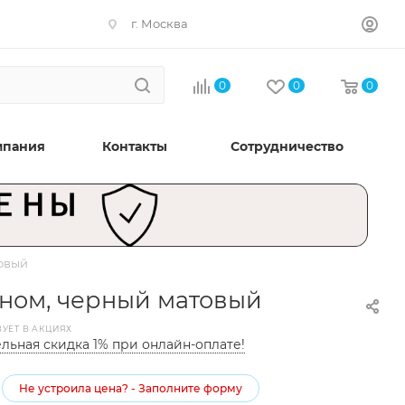
г. Москва
0
0
0
мпания
Контакты
Сотрудничество
товый
паном, черный матовый
ВУЕТ В АКЦИЯХ
льная скидка 1% при онлайн-оплате!
Не устроила цена? - Заполните форму