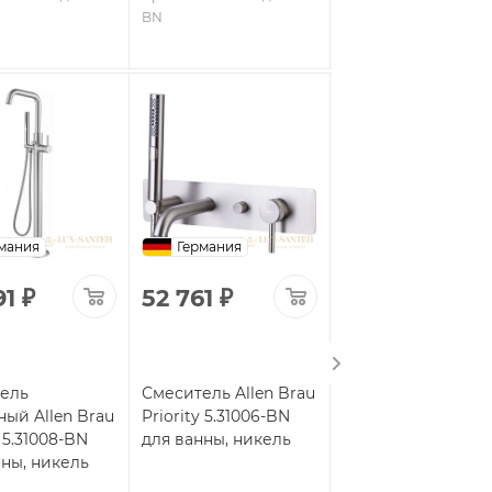
BN
Арт.: 5.31001-31
Код: 6
мания
Германия
Германия
91
₽
52 761
₽
37 187
₽
ель
Смеситель Allen Brau
Смеситель для
ный Allen Brau
Priority 5.31006-BN
ванны встраивае
y 5.31008-BN
для ванны, никель
Allen Brau Priority
нны, никель
5.31A05-31, с
внутренней часть