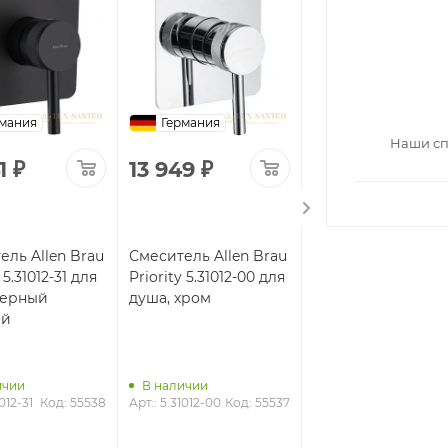
мания
Германия
Германия
Наши сп
1
₽
13 949
₽
30 313
₽
ель Allen Brau
Смеситель Allen Brau
Смеситель Allen B
 5.31012-31 для
Priority 5.31012-00 для
Priority 5.31009-31
черный
душа, хром
душа, черный
ый
матовый
ичии
В наличии
В наличии
012-31
Код: 55538
Арт.: 5.31012-00
Код: 55537
Арт.: 5.31009-31
Код: 5