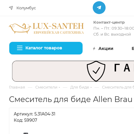
Колумбус
Контакт-центр
Пн. – Пт.: 09:30–18:0
Сб. и Вс. выходной
Каталог товаров
Акции
—
—
—
Главная
Смесители
Для биде
Смеситель для б
Смеситель для биде Allen Brau 
Артикул:
5.31A04-31
Код: 59907