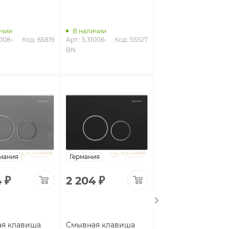
черный матовый
ичии
В наличии
1008-
Код: 65819
Арт.: 5.31006-
Код: 55527
В наличии
BN
Арт.: 5.31A05-31
Код: 6
мания
Германия
Германия
4
₽
2 204
₽
1 814
₽
я клавиша
Смывная клавиша
Смывная клавиша