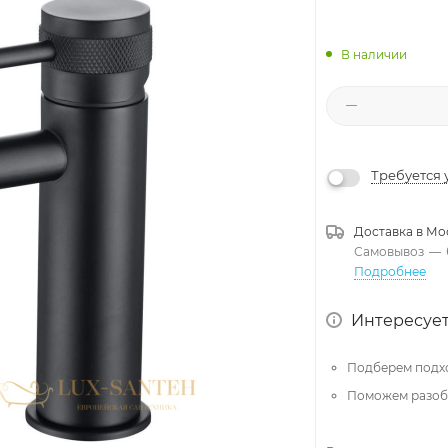
В наличии
Требуется 
Доставка в
Мо
Самовывоз
—
Подробнее
Интересует
Подберем подх
Поможем разобр