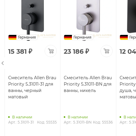
Германия
Германия
Гер
15 381
₽
23 186
₽
12 04
Смеситель Allen Brau
Смеситель Allen Brau
Смесит
Priority 5.31011-31 для
Priority 5.31011-BN для
Priority
ванны, черный
ванны, никель
душа, 
матовый
матов
В наличии
В наличии
В нал
2
Арт.: 5.31011-31
Код: 55535
Арт.: 5.31011-BN
Код: 55536
Арт.: 5.31