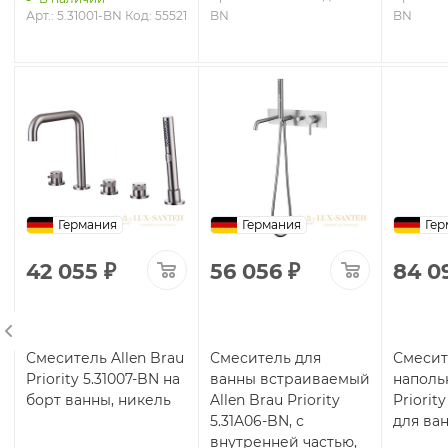
2
Арт.: 5.31001-BN
Код: 55521
BN
BN
Германия
Германия
Гер
42 055
₽
56 056
₽
84 0
u
Смеситель Allen Brau
Смеситель для
Смесит
Priority 5.31007-BN на
ванны встраиваемый
наполь
борт ванны, никель
Allen Brau Priority
Priorit
5.31A06-BN, с
для ва
внутренней частью,