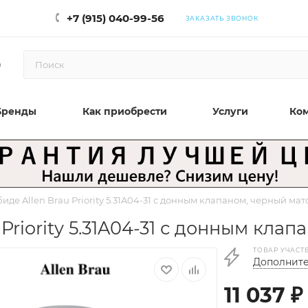
+7 (915) 040-99-56
ЗАКАЗАТЬ ЗВОНОК
0
Бренды
Как приобрести
Услуги
Ко
иде Allen Brau Priority 5.31A04-31 с донным клапаном, черный ма
Priority 5.31A04-31 с донным кла
ТОВАР УЧАСТ
Дополните
11 037
₽