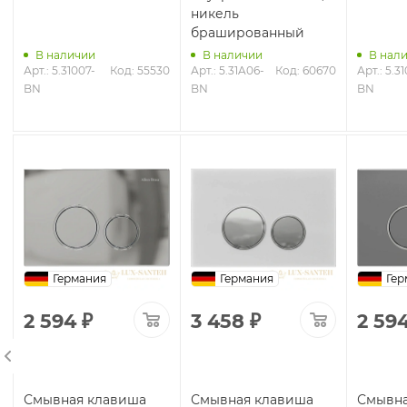
никель
брашированный
В наличии
В наличии
В нал
8
Арт.: 5.31007-
Код: 55530
Арт.: 5.31A06-
Код: 60670
Арт.: 5.3
BN
BN
BN
Германия
Германия
Гер
2 594
₽
3 458
₽
2 59
Смывная клавиша
Смывная клавиша
Смывна