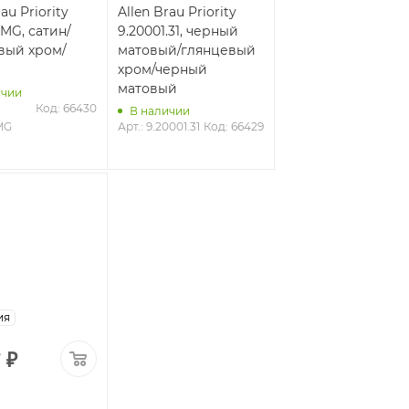
au Priority
Allen Brau Priority
Allen Brau Priority
.MG, сатин/
9.20001.31, черный
9.20001.20, белый/
вый хром/
матовый/глянцевый
глянцевый хром/
хром/черный
белый
матовый
ичии
В наличии
Код: 66430
Арт.: 
Код: 6
В наличии
MG
Арт.: 9.20001.31
Код: 66429
9.20001.20
мания
7
₽