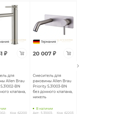
мания
Германия
Германия
1
₽
20 007
₽
10 057
₽
ель для
Смеситель для
Смеситель для
ны Allen Brau
раковины Allen Brau
раковины Allen Br
y 5.31002-BN
Priority 5.31003-BN
Priority 5.31001-31 
ного клапана,
без донного клапана,
донного клапана,
никель
черный матовый
ичии
В наличии
1002-
Код: 62200
Арт.: 5.31003-
Код: 62203
В наличии