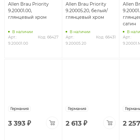
Allen Brau Priority
Allen Brau Priority
Allen Br
9.20001.00,
9.20005.20, белый/
9.20001
глянцевый хром
глянцевый хром
глянце
сатин
В наличии
В наличии
В нал
Арт.: 
Код: 66427
Арт.: 
Код: 66431
Арт.: 
2
9.20001.00
9.20005.20
9.20001.
Германия
Германия
Гер
3 393
₽
2 613
₽
2 25