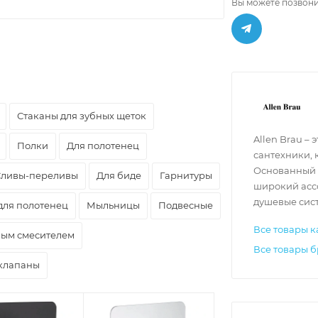
Вы можете позвони
Стаканы для зубных щеток
Allen Brau –
Полки
Для полотенец
сантехники, 
Основанный 
Сливы-переливы
Для биде
Гарнитуры
широкий асс
душевые сист
для полотенец
Мыльницы
Подвесные
Все товары к
ным смесителем
Все товары б
клапаны