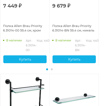
7 449
₽
9 679
₽
6
Полка Allen Brau Priority
Полка Allen Brau Priority
По
6.31014-00 59,4 см, хром
6.31014-BN 59,4 см, никель
6.
ма
В наличии
В наличии
Арт.: 
Код: 44074
Арт.: 
Код: 44076
6.31014-
6.31014-
00
BN
Купить
Купить