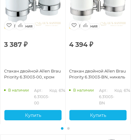
Германия
Германия
3 387
₽
4 394
₽
2
Стакан двойной Allen Brau
Стакан двойной Allen Brau
Ст
Priority 6.31003-00, хром
Priority 6.31003-BN, никель
Pr
ма
В наличии
В наличии
Арт.: 
Код: 67407
Арт.: 
Код: 67409
6.31003-
6.31003-
00
BN
Купить
Купить