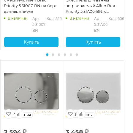
Priority 5.31007-BN на борт
встраиваемый Allen Brau
All
ванны, никель
Priority 5.31A06-BN, с
BN
внутренней частью,
В наличии
В наличии
528
Арт.: 
Код: 55530
Арт.: 
Код: 60670
никель брашированный
5.31007-
5.31A06-
BN
BN
Купить
Купить
Германия
Германия
2 594
₽
3 458
₽
2