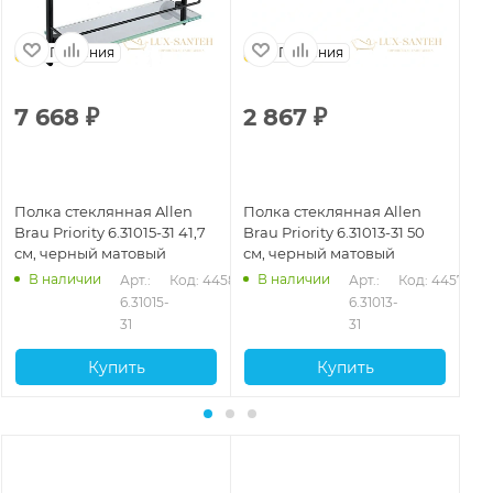
Германия
Германия
7 668
₽
2 867
₽
3
Полка стеклянная Allen
Полка стеклянная Allen
По
Brau Priority 6.31015-31 41,7
Brau Priority 6.31013-31 50
Bra
см, черный матовый
см, черный матовый
см
В наличии
В наличии
578
Арт.: 
Код: 44580
Арт.: 
Код: 44577
6.31015-
6.31013-
31
31
Купить
Купить