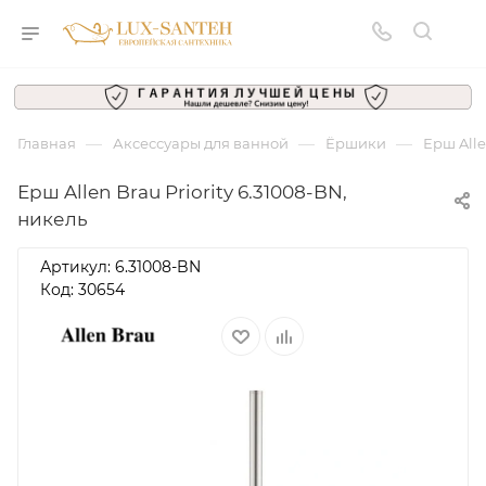
—
—
—
Главная
Аксессуары для ванной
Ёршики
Ерш Alle
Ерш Allen Brau Priority 6.31008-BN,
никель
Артикул:
6.31008-BN
Код: 30654