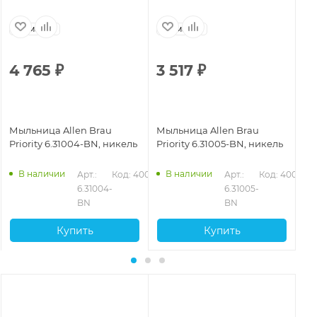
Германия
Германия
Г
4 765
₽
3 517
₽
2
Мыльница Allen Brau
Мыльница Allen Brau
Мы
Priority 6.31004-BN, никель
Priority 6.31005-BN, никель
Pr
ма
В наличии
В наличии
047
Арт.: 
Код: 40049
Арт.: 
Код: 40052
6.31004-
6.31005-
BN
BN
Купить
Купить