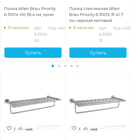
Полка Allen Brau Priority
Полка стеклянная Allen
По
6.31014-00 59,4 см, хром
Brau Priority 6.31015-31 41,7
Bra
см, черный матовый
см
В наличии
В наличии
578
Арт.: 
Код: 44074
Арт.: 
Код: 44580
6.31014-
6.31015-
00
31
Купить
Купить
Германия
Германия