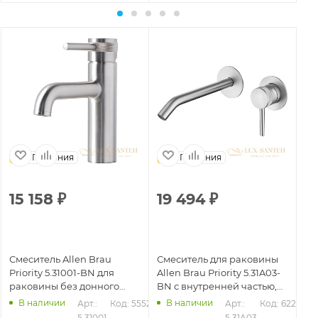
Германия
Германия
15 158
₽
19 494
₽
2
Смеситель Allen Brau
Смеситель для раковины
См
Priority 5.31001-BN для
Allen Brau Priority 5.31A03-
All
раковины без донного
BN с внутренней частью,
BN
клапана, никель
никель брашированный
ни
В наличии
В наличии
202
Арт.: 
Код: 55521
Арт.: 
Код: 62214
5.31001-
5.31A03-