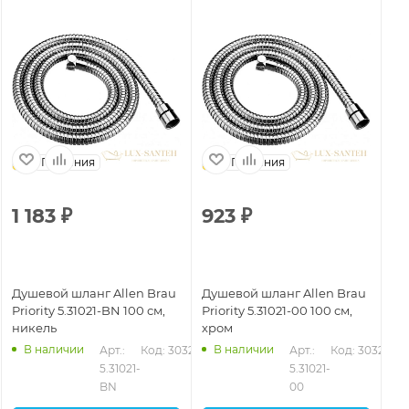
Германия
Германия
1 183
₽
923
₽
1
Душевой шланг Allen Brau
Душевой шланг Allen Brau
Ду
Priority 5.31021-BN 100 см,
Priority 5.31021-00 100 см,
Pri
никель
хром
ни
В наличии
В наличии
326
Арт.: 
Код: 30325
Арт.: 
Код: 30323
5.31021-
5.31021-
BN
00