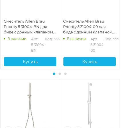
Смеситель Allen Brau
Смеситель Allen Brau
См
Priority 5.31004-BN для
Priority 5.31004-00 для
Bra
биде с донным клапаном,
биде с донным клапаном,
до
никель
хром
ма
В наличии
В наличии
523
Арт.: 
Код: 55524
Арт.: 
Код: 55522
5.31004-
5.31004-
BN
00
Купить
Купить