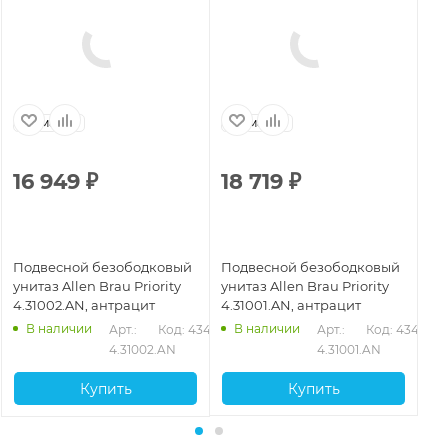
Германия
Германия
Г
16 949
₽
18 719
₽
1
Подвесной безободковый
Подвесной безободковый
По
унитаз Allen Brau Priority
унитаз Allen Brau Priority
ун
4.31002.AN, антрацит
4.31001.AN, антрацит
4.
В наличии
В наличии
Арт.: 
Код: 43407
Арт.: 
Код: 43405
4.31002.AN
4.31001.AN
Купить
Купить