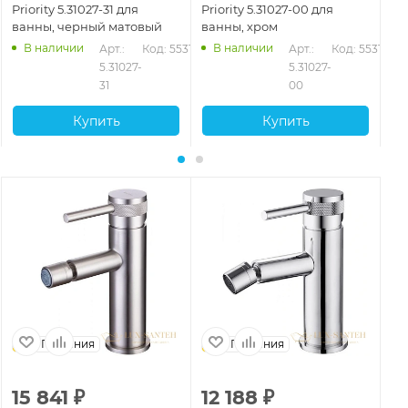
Priority 5.31027-31 для
Priority 5.31027-00 для
Pr
ванны, черный матовый
ванны, хром
ва
В наличии
В наличии
Арт.: 
Код: 55317
Арт.: 
Код: 55316
5.31027-
5.31027-
31
00
Купить
Купить
Германия
Германия
15 841
₽
12 188
₽
1