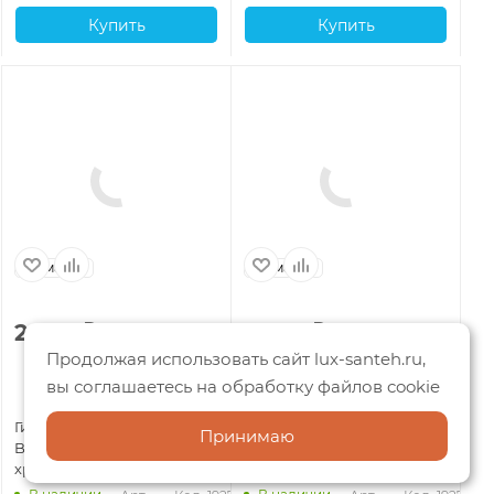
Купить
Купить
Германия
Германия
Г
2 334
₽
3 023
₽
1
Продолжая использовать сайт lux-santeh.ru,
вы соглашаетесь на обработку файлов cookie
Гигиенический душ Allen
Гигиенический душ Allen
Ги
Принимаю
Brau Priority 5.31028-00,
Brau Priority 5.31028-BN,
All
хром
никель
00