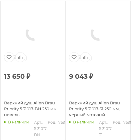
Германия
Германия
13 650
₽
9 043
₽
Верхний душ Allen Brau
Верхний душ Allen Brau
Priority 5.31017-BN 250 мм,
Priority 5.31017-31 250 мм,
никель
черный матовый
В наличии
В наличии
Арт.: 
Код: 17699
Арт.: 
Код: 17698
5.31017-
5.31017-
BN
31