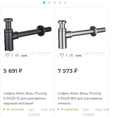
Германия
Германия
5 691
₽
7 573
₽
5
Сифон Allen Brau Priority
Сифон Allen Brau Priority
Си
5.31025-31 для раковины,
5.31025-BN для раковины,
5.
черный матовый
никель
хр
В наличии
В наличии
Арт.: 
Код: 54876
Арт.: 
Код: 54877
5.31025-
5.31025-