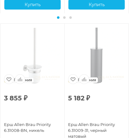
Купить
Купить
Германия
Германия
3 855
₽
5 182
₽
7
Ерш Allen Brau Priority
Ерш Allen Brau Priority
Ер
6.31008-BN, никель
6.31009-31, черный
6.
матовый