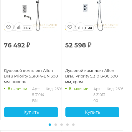
Германия
Германия
76 492
₽
52 598
₽
5
Душевой комплект Allen
Душевой комплект Allen
Ду
Brau Priority 5.31014-BN 300
Brau Priority 5.31013-00 300
Br
мм, никель
мм, хром
мм
В наличии
В наличии
635
Арт.: 
Код: 26964
Арт.: 
Код: 26959
5.31014-
5.31013-
BN
00
Купить
Купить