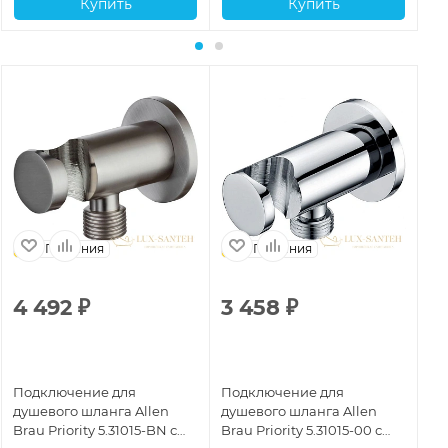
Купить
Купить
Германия
Германия
4 492
₽
3 458
₽
2
Подключение для
Подключение для
По
душевого шланга Allen
душевого шланга Allen
ду
Brau Priority 5.31015-BN с
Brau Priority 5.31015-00 с
Bra