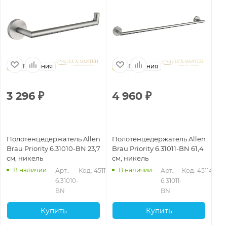
Германия
Германия
3 296
₽
4 960
₽
2
Полотенцедержатель Allen
Полотенцедержатель Allen
По
Brau Priority 6.31010-BN 23,7
Brau Priority 6.31011-BN 61,4
Bra
см, никель
см, никель
см
В наличии
В наличии
2
Арт.: 
Код: 45111
Арт.: 
Код: 45114
6.31010-
6.31011-
BN
BN
Купить
Купить