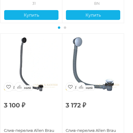
31
BN
Купить
Купить
Германия
Германия
3 100
₽
3 172
₽
4
Слив-перелив Allen Brau
Слив-перелив Allen Brau
Сл