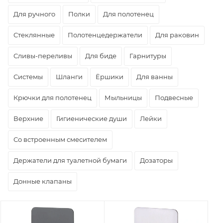
Для ручного
Полки
Для полотенец
Стеклянные
Полотенцедержатели
Для раковин
Сливы-переливы
Для биде
Гарнитуры
Системы
Шланги
Ёршики
Для ванны
Крючки для полотенец
Мыльницы
Подвесные
Верхние
Гигиенические души
Лейки
Со встроенным смесителем
Держатели для туалетной бумаги
Дозаторы
Донные клапаны