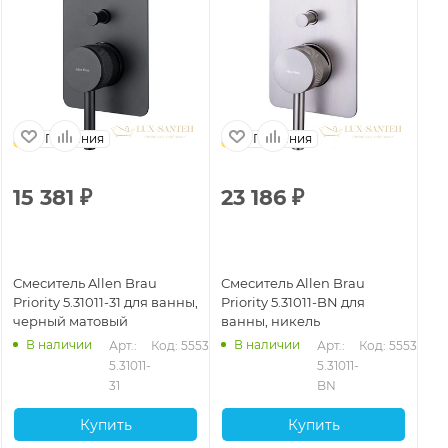
Германия
Германия
15 381
₽
23 186
₽
1
Смеситель Allen Brau
Смеситель Allen Brau
См
Priority 5.31011-31 для ванны,
Priority 5.31011-BN для
Pri
черный матовый
ванны, никель
че
В наличии
В наличии
92
Арт.: 
Код: 55535
Арт.: 
Код: 55536
5.31011-
5.31011-
31
BN
Купить
Купить