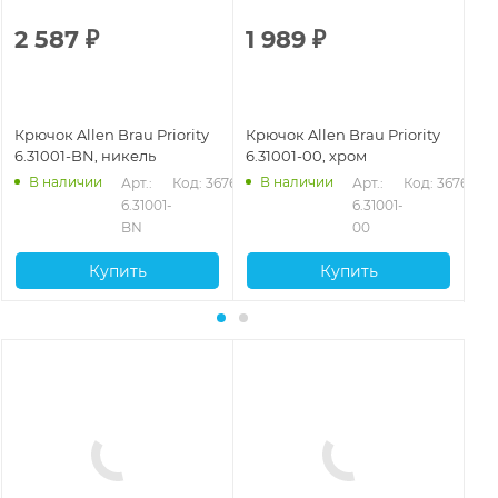
2 587
₽
1 989
₽
1
Крючок Allen Brau Priority
Крючок Allen Brau Priority
Кр
6.31001-BN, никель
6.31001-00, хром
6.
В наличии
В наличии
Арт.: 
Код: 36762
Арт.: 
Код: 36760
6.31001-
6.31001-
BN
00
Купить
Купить