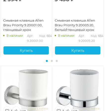
Смывная клавиша Allen
Смывная клавиша Allen
См
Brau Priority 9.20001.00,
Brau Priority 9.20005.20,
Br
глянцевый хром
белый/глянцевый хром
са
са
В наличии
В наличии
432
Арт.: 
Код: 66427
Арт.: 
Код: 66431
9.20001.00
9.20005.20
Купить
Купить