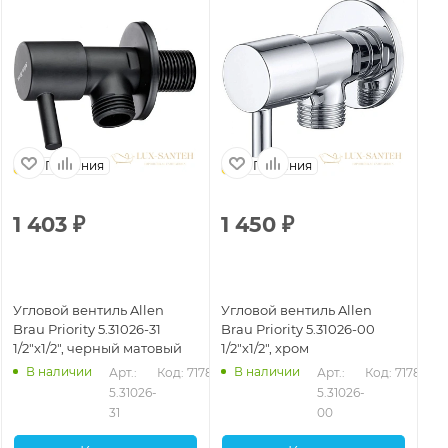
Германия
Германия
1 403
₽
1 450
₽
1
Угловой вентиль Allen
Угловой вентиль Allen
Уг
Brau Priority 5.31026-31
Brau Priority 5.31026-00
Br
1/2"х1/2", черный матовый
1/2"х1/2", хром
1/2
В наличии
В наличии
Арт.: 
Код: 71787
Арт.: 
Код: 71786
5.31026-
5.31026-
31
00