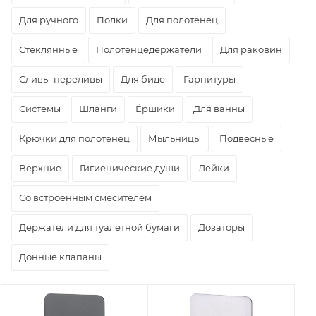
Для ручного
Полки
Для полотенец
Стеклянные
Полотенцедержатели
Для раковин
Сливы-переливы
Для биде
Гарнитуры
Системы
Шланги
Ёршики
Для ванны
Крючки для полотенец
Мыльницы
Подвесные
Верхние
Гигиенические души
Лейки
Со встроенным смесителем
Держатели для туалетной бумаги
Дозаторы
Донные клапаны