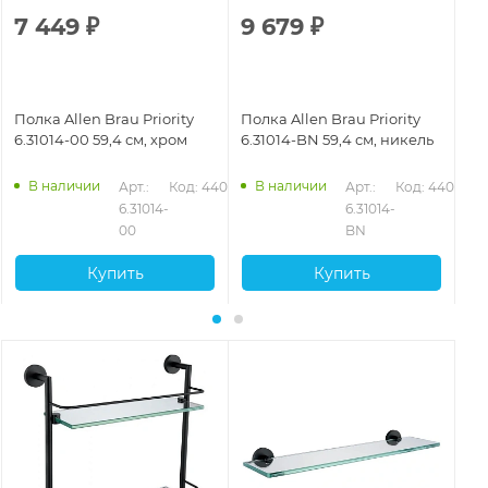
7 449
₽
9 679
₽
6
Полка Allen Brau Priority
Полка Allen Brau Priority
По
6.31014-00 59,4 см, хром
6.31014-BN 59,4 см, никель
6.
ма
В наличии
В наличии
Арт.: 
Код: 44074
Арт.: 
Код: 44076
6.31014-
6.31014-
00
BN
Купить
Купить