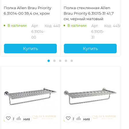
Полка Allen Brau Priority
Полка стеклянная Allen
По
6.31014-00 59,4 см, хром
Brau Priority 6.31015-31 41,7
Bra
см, черный матовый
см
В наличии
В наличии
578
Арт.: 
Код: 44074
Арт.: 
Код: 44580
6.31014-
6.31015-
00
31
Купить
Купить
Германия
Германия