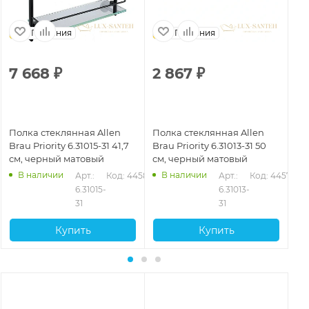
Германия
Германия
7 668
₽
2 867
₽
3
Полка стеклянная Allen
Полка стеклянная Allen
По
Brau Priority 6.31015-31 41,7
Brau Priority 6.31013-31 50
Bra
см, черный матовый
см, черный матовый
см
В наличии
В наличии
578
Арт.: 
Код: 44580
Арт.: 
Код: 44577
6.31015-
6.31013-
31
31
Купить
Купить