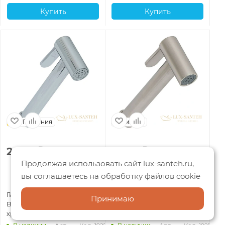
Купить
Купить
Германия
Германия
Г
2 334
₽
3 023
₽
9
Продолжая использовать сайт lux-santeh.ru,
вы соглашаетесь на обработку файлов cookie
Гигиенический душ Allen
Гигиенический душ Allen
Ги
Принимаю
Brau Priority 5.31028-00,
Brau Priority 5.31028-BN,
All
хром
никель
31