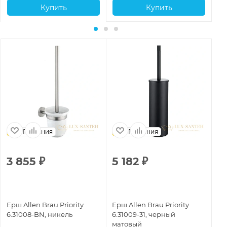
Купить
Купить
Германия
Германия
3 855
₽
5 182
₽
7
Ерш Allen Brau Priority
Ерш Allen Brau Priority
Ер
6.31008-BN, никель
6.31009-31, черный
6.
матовый