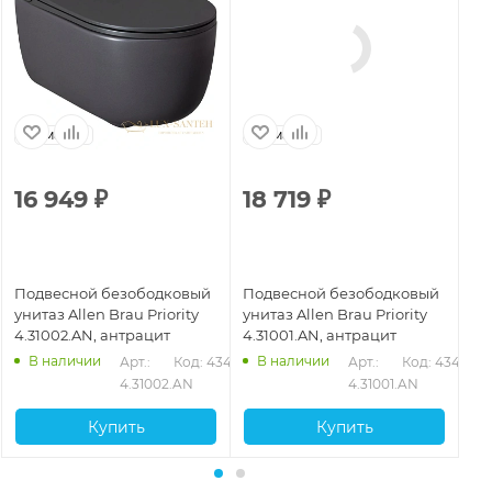
Германия
Германия
Г
16 949
₽
18 719
₽
1
Подвесной безободковый
Подвесной безободковый
По
унитаз Allen Brau Priority
унитаз Allen Brau Priority
ун
4.31002.AN, антрацит
4.31001.AN, антрацит
4.
В наличии
В наличии
Арт.: 
Код: 43407
Арт.: 
Код: 43405
4.31002.AN
4.31001.AN
Купить
Купить