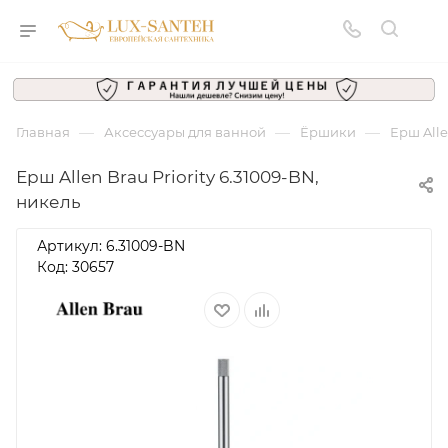
—
—
—
Главная
Аксессуары для ванной
Ёршики
Ерш Alle
Ерш Allen Brau Priority 6.31009-BN,
никель
Артикул:
6.31009-BN
Код: 30657