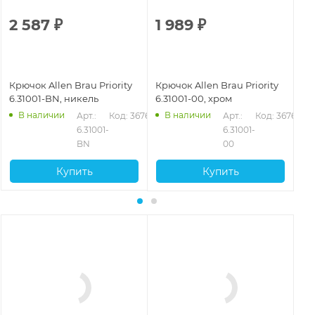
2 587
₽
1 989
₽
1
Крючок Allen Brau Priority
Крючок Allen Brau Priority
Кр
6.31001-BN, никель
6.31001-00, хром
6.
В наличии
В наличии
Арт.: 
Код: 36762
Арт.: 
Код: 36760
6.31001-
6.31001-
BN
00
Купить
Купить