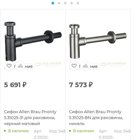
Германия
Германия
5 691
₽
7 573
₽
5
Сифон Allen Brau Priority
Сифон Allen Brau Priority
Си
5.31025-31 для раковины,
5.31025-BN для раковины,
5.
черный матовый
никель
хр
В наличии
В наличии
Арт.: 
Код: 54876
Арт.: 
Код: 54877
5.31025-
5.31025-