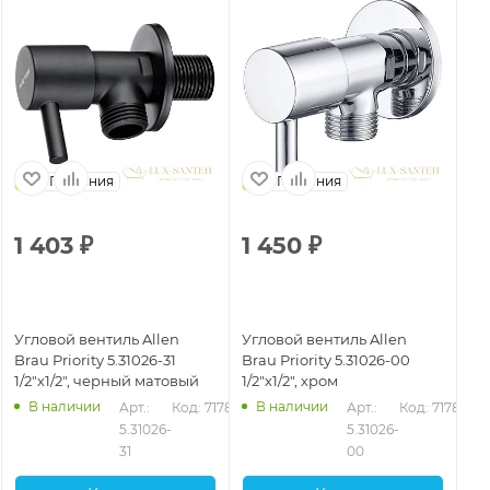
Германия
Германия
1 403
₽
1 450
₽
1
Угловой вентиль Allen
Угловой вентиль Allen
Уг
Brau Priority 5.31026-31
Brau Priority 5.31026-00
Br
1/2"х1/2", черный матовый
1/2"х1/2", хром
1/2
В наличии
В наличии
Арт.: 
Код: 71787
Арт.: 
Код: 71786
5.31026-
5.31026-
31
00