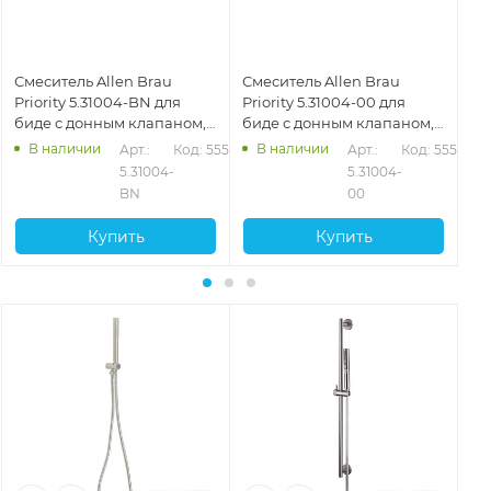
Смеситель Allen Brau
Смеситель Allen Brau
См
Priority 5.31004-BN для
Priority 5.31004-00 для
Bra
биде с донным клапаном,
биде с донным клапаном,
до
никель
хром
ма
В наличии
В наличии
523
Арт.: 
Код: 55524
Арт.: 
Код: 55522
5.31004-
5.31004-
BN
00
Купить
Купить