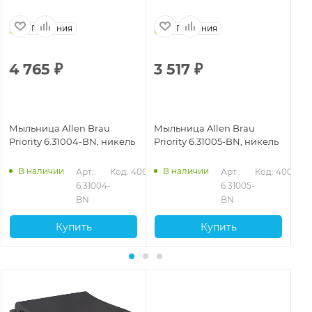
Германия
Германия
4 765
₽
3 517
₽
2
Мыльница Allen Brau
Мыльница Allen Brau
Мы
Priority 6.31004-BN, никель
Priority 6.31005-BN, никель
Pr
ма
В наличии
В наличии
047
Арт.: 
Код: 40049
Арт.: 
Код: 40052
6.31004-
6.31005-
BN
BN
Купить
Купить