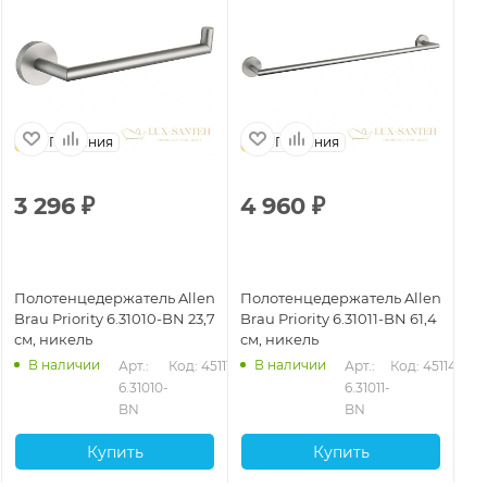
Германия
Германия
3 296
₽
4 960
₽
2
Полотенцедержатель Allen
Полотенцедержатель Allen
По
Brau Priority 6.31010-BN 23,7
Brau Priority 6.31011-BN 61,4
Bra
см, никель
см, никель
см
В наличии
В наличии
2
Арт.: 
Код: 45111
Арт.: 
Код: 45114
6.31010-
6.31011-
BN
BN
Купить
Купить