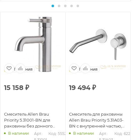
Германия
Германия
15 158
₽
19 494
₽
2
Смеситель Allen Brau
Смеситель для раковины
См
Priority 5.31001-BN для
Allen Brau Priority 5.31A03-
All
раковины без донного
BN с внутренней частью,
BN
клапана, никель
никель брашированный
ни
В наличии
В наличии
202
Арт.: 
Код: 55521
Арт.: 
Код: 62214
5.31001-
5.31A03-