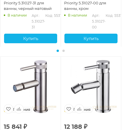
Priority 5.31027-31 для
Priority 5.31027-00 для
Pr
ванны, черный матовый
ванны, хром
ва
В наличии
В наличии
Арт.: 
Код: 55317
Арт.: 
Код: 55316
5.31027-
5.31027-
31
00
Купить
Купить
Германия
Германия
15 841
₽
12 188
₽
1