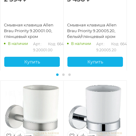
Смывная клавиша Allen
Смывная клавиша Allen
См
Brau Priority 9.20001.00,
Brau Priority 9.20005.20,
Br
глянцевый хром
белый/глянцевый хром
са
са
В наличии
В наличии
432
Арт.: 
Код: 66427
Арт.: 
Код: 66431
9.20001.00
9.20005.20
Купить
Купить