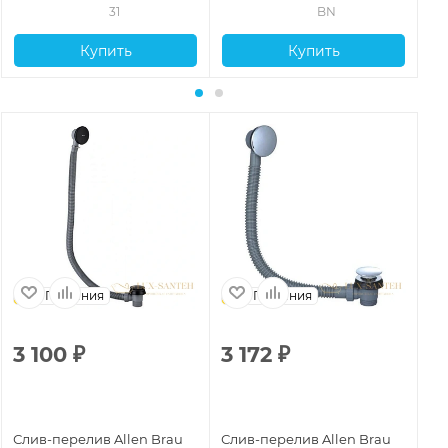
31
BN
Купить
Купить
Германия
Германия
3 100
₽
3 172
₽
4
Слив-перелив Allen Brau
Слив-перелив Allen Brau
Сл