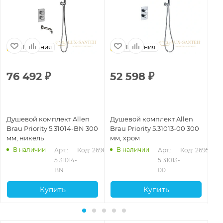
Германия
Германия
76 492
₽
52 598
₽
5
Душевой комплект Allen
Душевой комплект Allen
Ду
Brau Priority 5.31014-BN 300
Brau Priority 5.31013-00 300
Br
мм, никель
мм, хром
мм
В наличии
В наличии
635
Арт.: 
Код: 26964
Арт.: 
Код: 26959
5.31014-
5.31013-
BN
00
Купить
Купить