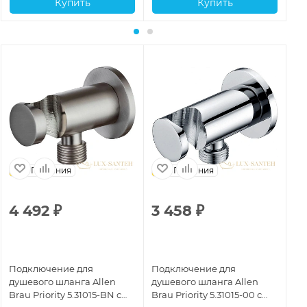
Купить
Купить
Германия
Германия
4 492
₽
3 458
₽
2
Подключение для
Подключение для
По
душевого шланга Allen
душевого шланга Allen
ду
Brau Priority 5.31015-BN с
Brau Priority 5.31015-00 с
Bra