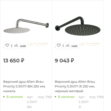
Германия
Германия
13 650
₽
9 043
₽
Верхний душ Allen Brau
Верхний душ Allen Brau
Priority 5.31017-BN 250 мм,
Priority 5.31017-31 250 мм,
никель
черный матовый
В наличии
В наличии
Арт.: 
Код: 17699
Арт.: 
Код: 17698
5.31017-
5.31017-
BN
31