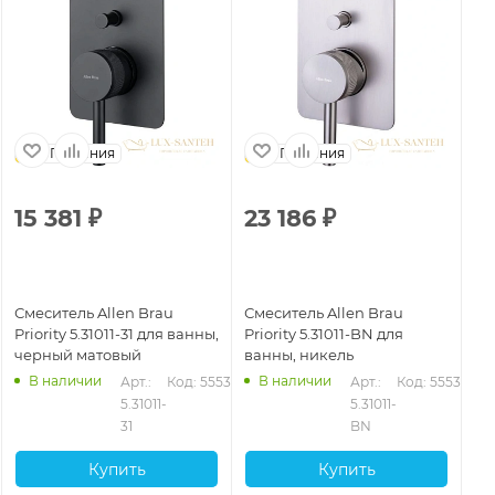
Германия
Германия
15 381
₽
23 186
₽
1
Смеситель Allen Brau
Смеситель Allen Brau
См
Priority 5.31011-31 для ванны,
Priority 5.31011-BN для
Pri
черный матовый
ванны, никель
че
В наличии
В наличии
92
Арт.: 
Код: 55535
Арт.: 
Код: 55536
5.31011-
5.31011-
31
BN
Купить
Купить