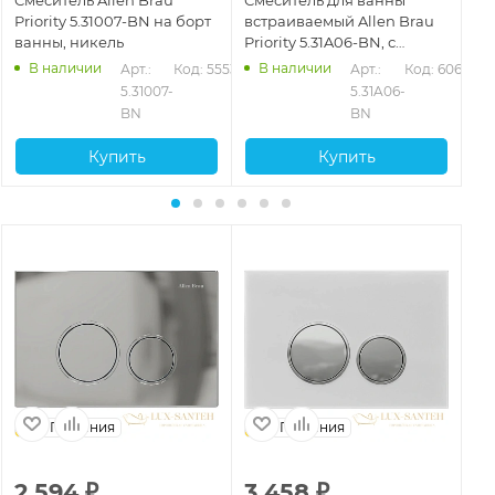
Priority 5.31007-BN на борт
встраиваемый Allen Brau
All
ванны, никель
Priority 5.31A06-BN, с
BN
внутренней частью,
В наличии
В наличии
528
Арт.: 
Код: 55530
Арт.: 
Код: 60670
никель брашированный
5.31007-
5.31A06-
BN
BN
Купить
Купить
Германия
Германия
2 594
₽
3 458
₽
2