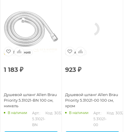
Германия
Германия
1 183
₽
923
₽
1
Душевой шланг Allen Brau
Душевой шланг Allen Brau
Ду
Priority 5.31021-BN 100 см,
Priority 5.31021-00 100 см,
Pri
никель
хром
ни
В наличии
В наличии
326
Арт.: 
Код: 30325
Арт.: 
Код: 30323
5.31021-
5.31021-
BN
00