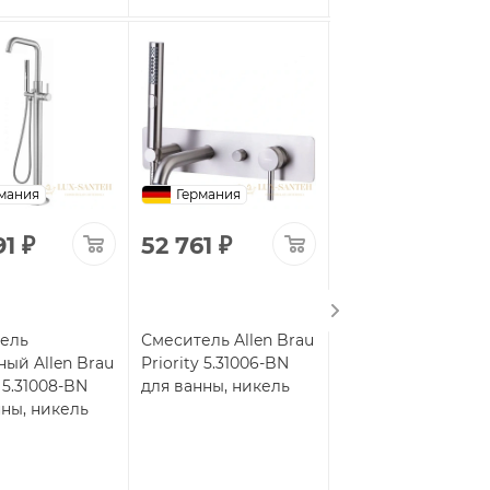
мания
Германия
Германия
91
₽
52 761
₽
37 187
₽
ель
Смеситель Allen Brau
Смеситель для
ный Allen Brau
Priority 5.31006-BN
ванны встраивае
y 5.31008-BN
для ванны, никель
Allen Brau Priority
нны, никель
5.31A05-31, с
внутренней часть
черный матовый