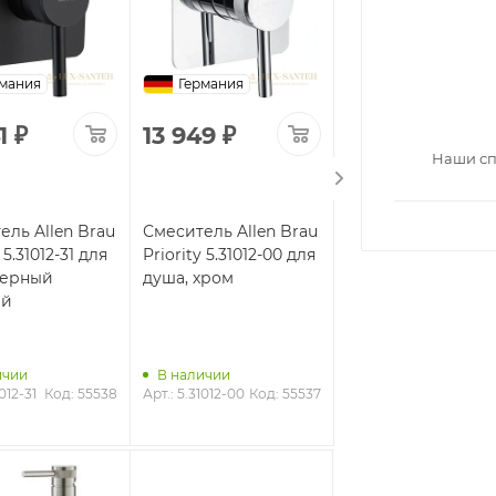
мания
Германия
Германия
1
₽
13 949
₽
30 313
₽
Наши сп
ель Allen Brau
Смеситель Allen Brau
Смеситель Allen B
 5.31012-31 для
Priority 5.31012-00 для
Priority 5.31009-31
черный
душа, хром
душа, черный
ый
матовый
ичии
В наличии
В наличии
012-31
Код: 55538
Арт.: 5.31012-00
Код: 55537
Арт.: 5.31009-31
Код: 5