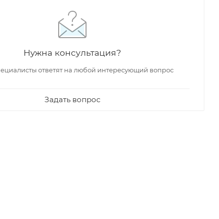
Германия
Германия
Гер
Нужна консультация?
24 343
₽
45 689
₽
18 
ециалисты ответят на любой интересующий вопрос
Задать вопрос
rau
Смеситель для
Смеситель Allen Brau
Смес
 для
ванны Allen Brau
Priority 5.31009-BN
Prio
Priority 5.31A11-BN с
для душа, никель
душа
внутренней частью,
никель
брашированный
В наличии
Арт.: 5.31009-
Код: 55533
В наличии
В 
5532
Арт.: 5.31A11-BN
Код: 60193
BN
Арт.: