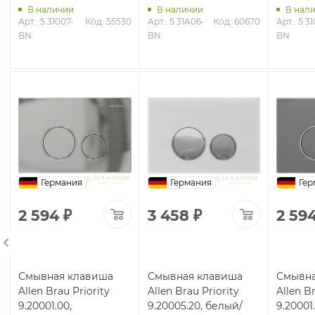
В наличии
В наличии
В нал
8
Арт.: 5.31007-
Код: 55530
Арт.: 5.31A06-
Код: 60670
Арт.: 5.3
BN
BN
BN
Германия
Германия
Гер
2 594
₽
3 458
₽
2 59
Смывная клавиша
Смывная клавиша
Смывна
Allen Brau Priority
Allen Brau Priority
Allen Br
9.20001.00,
9.20005.20, белый/
9.20001