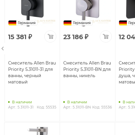
Германия
Германия
Гер
15 381
₽
23 186
₽
12 04
Смеситель Allen Brau
Смеситель Allen Brau
Смесит
Priority 5.31011-31 для
Priority 5.31011-BN для
Priority
ванны, черный
ванны, никель
душа, 
матовый
матов
В наличии
В наличии
В нал
2
Арт.: 5.31011-31
Код: 55535
Арт.: 5.31011-BN
Код: 55536
Арт.: 5.31