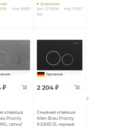
ичии
В наличии
1008-
Код: 65819
Арт.: 5.31006-
Код: 55527
В наличии
BN
Арт.: 5.31A05-31
Код: 6
мания
Германия
Германия
4
₽
2 204
₽
1 814
₽
я клавиша
Смывная клавиша
Смывная клавиша
au Priority
Allen Brau Priority
Allen Brau Priority
.MG, сатин/
9.20001.31, черный
9.20001.20, белый/