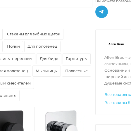
Вы можете позвони
Стаканы для зубных щеток
Полки
Для полотенец
Allen Brau –
Сливы-переливы
Для биде
Гарнитуры
сантехники, 
Основанный 
для полотенец
Мыльницы
Подвесные
широкий асс
ным смесителем
душевые сист
Все товары к
клапаны
Все товары б