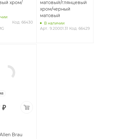
вый хром/
матовый/глянцевый
глянцевый хром/
хром/черный
белый
матовый
ичии
В наличии
Код: 66430
Арт.: 
Код: 6
В наличии
MG
Арт.: 9.20001.31
Код: 66429
9.20001.20
мания
7
₽
Allen Brau