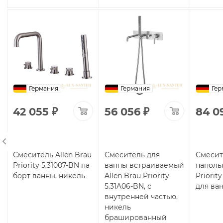
Германия
Германия
Гер
42 055
₽
56 056
₽
84 0
u
Смеситель Allen Brau
Смеситель для
Смесит
Priority 5.31007-BN на
ванны встраиваемый
наполь
борт ванны, никель
Allen Brau Priority
Priorit
5.31A06-BN, с
для ва
внутренней частью,
никель
брашированный