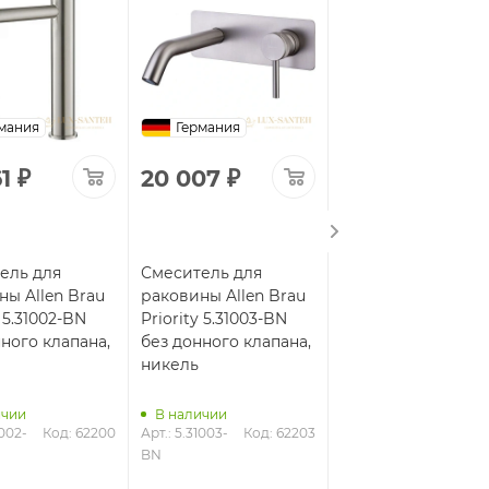
мания
Германия
Германия
1
₽
20 007
₽
10 057
₽
ель для
Смеситель для
Смеситель для
ны Allen Brau
раковины Allen Brau
раковины Allen Br
y 5.31002-BN
Priority 5.31003-BN
Priority 5.31001-31 
ного клапана,
без донного клапана,
донного клапана,
никель
черный матовый
ичии
В наличии
1002-
Код: 62200
Арт.: 5.31003-
Код: 62203
В наличии
BN
Арт.: 5.31001-31
Код: 6