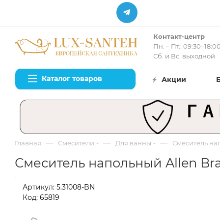
Контакт-центр
Пн. – Пт.: 09:30–18:0
Сб. и Вс. выходной
Каталог товаров
Акции
—
—
—
Главная
Смесители
Для ванны
Смеситель нап
Смеситель напольный Allen Brau
Артикул:
5.31008-BN
Код: 65819