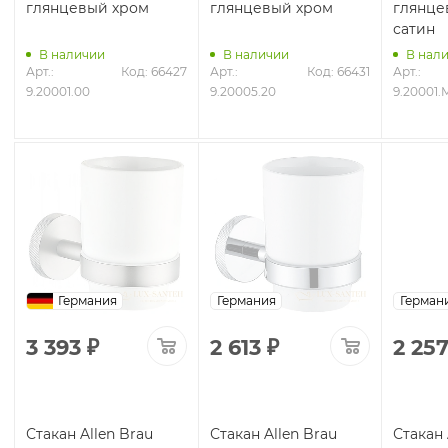
глянцевый хром
глянцевый хром
глянце
сатин
В наличии
В наличии
В нал
Арт.: 
Код: 66427
Арт.: 
Код: 66431
Арт.: 
2
9.20001.00
9.20005.20
9.20001.
Германия
Германия
Гер
3 393
₽
2 613
₽
2 25
Стакан Allen Brau
Стакан Allen Brau
Стакан 