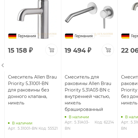
Германия
Германия
Гер
15 158
₽
19 494
₽
22 06
Смеситель Allen Brau
Смеситель для
Смесит
Priority 5.31001-BN
раковины Allen Brau
ракови
для раковины без
Priority 5.31A03-BN с
Priorit
донного клапана,
внутренней частью,
без дон
никель
никель
никель
брашированный
В наличии
В нал
Арт.: 5.31A03-
Код: 62214
Арт.: 5.3
В наличии
2
Арт.: 5.31001-BN
Код: 55521
BN
BN