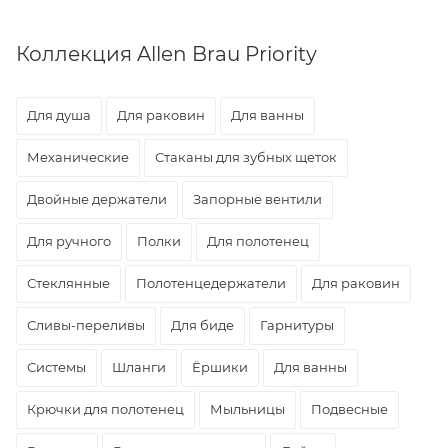
Коллекция Allen Brau Priority
Для душа
Для раковин
Для ванны
Механические
Стаканы для зубных щеток
Двойные держатели
Запорные вентили
Для ручного
Полки
Для полотенец
Стеклянные
Полотенцедержатели
Для раковин
Сливы-переливы
Для биде
Гарнитуры
Системы
Шланги
Ёршики
Для ванны
Крючки для полотенец
Мыльницы
Подвесные