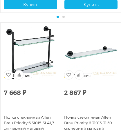
Купить
Купить
Германия
Германия
7 668
₽
2 867
₽
1
Полка стеклянная Allen
Полка стеклянная Allen
По
Brau Priority 6.31015-31 41,7
Brau Priority 6.31013-31 50
Bra
см, черный матовый
см, черный матовый
см