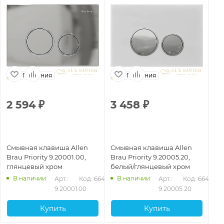
Германия
Германия
2 594
₽
3 458
₽
2
Смывная клавиша Allen
Смывная клавиша Allen
См
Brau Priority 9.20001.00,
Brau Priority 9.20005.20,
Br
глянцевый хром
белый/глянцевый хром
са
са
В наличии
В наличии
432
Арт.: 
Код: 66427
Арт.: 
Код: 66431
9.20001.00
9.20005.20
Купить
Купить