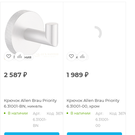
Германия
Германия
2 587
₽
1 989
₽
1
Крючок Allen Brau Priority
Крючок Allen Brau Priority
Кр
6.31001-BN, никель
6.31001-00, хром
6.
В наличии
В наличии
Арт.: 
Код: 36762
Арт.: 
Код: 36760
6.31001-
6.31001-
BN
00