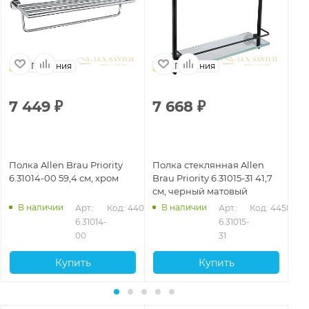
Германия
Германия
7 449
₽
7 668
₽
2
Полка Allen Brau Priority
Полка стеклянная Allen
По
6.31014-00 59,4 см, хром
Brau Priority 6.31015-31 41,7
Bra
см, черный матовый
см
В наличии
В наличии
578
Арт.: 
Код: 44074
Арт.: 
Код: 44580
6.31014-
6.31015-
00
31
Купить
Купить