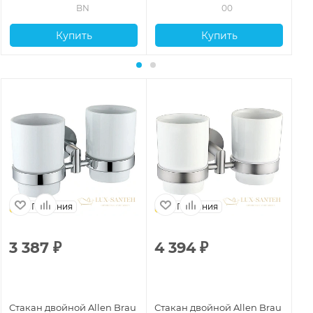
BN
00
Купить
Купить
Германия
Германия
3 387
₽
4 394
₽
2
Стакан двойной Allen Brau
Стакан двойной Allen Brau
Ст