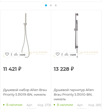
Германия
Германия
11 421
₽
13 228
₽
8
Душевой набор Allen Brau
Душевой гарнитур Allen
Ду
Priority 5.31019-BN, никель
Brau Priority 5.31010-BN,
Bra
никель
че
В наличии
В наличии
01
Арт.: 
Код: 27389
Арт.: 
Код: 26103