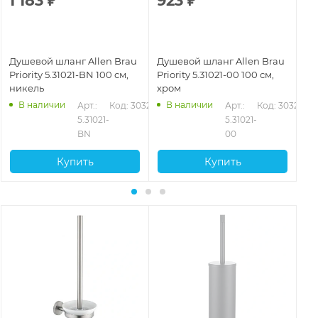
1 183
₽
923
₽
1
Душевой шланг Allen Brau
Душевой шланг Allen Brau
Ду
Priority 5.31021-BN 100 см,
Priority 5.31021-00 100 см,
Pri
никель
хром
ни
В наличии
В наличии
326
Арт.: 
Код: 30325
Арт.: 
Код: 30323
5.31021-
5.31021-
BN
00
Купить
Купить