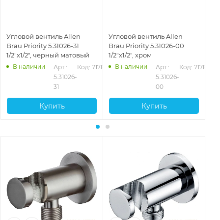
Угловой вентиль Allen
Угловой вентиль Allen
Уг
Brau Priority 5.31026-31
Brau Priority 5.31026-00
Br
1/2"х1/2", черный матовый
1/2"х1/2", хром
1/2
В наличии
В наличии
Арт.: 
Код: 71787
Арт.: 
Код: 71786
5.31026-
5.31026-
31
00
Купить
Купить