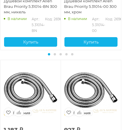
Душевой комплект Allen
Душевой комплект Allen
Ду
Brau Priority 5.31014-BN 300
Brau Priority 5.31014-00 300
Br
мм, никель
мм, хром
мм
В наличии
В наличии
635
Арт.: 
Код: 26964
Арт.: 
Код: 26962
5.31014-
5.31014-
BN
00
Купить
Купить
Германия
Германия