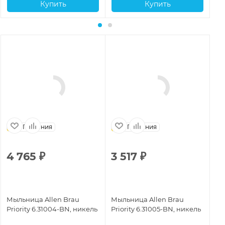
Купить
Купить
Германия
Германия
4 765
₽
3 517
₽
2
Мыльница Allen Brau
Мыльница Allen Brau
Мы
Priority 6.31004-BN, никель
Priority 6.31005-BN, никель
Pr
ма