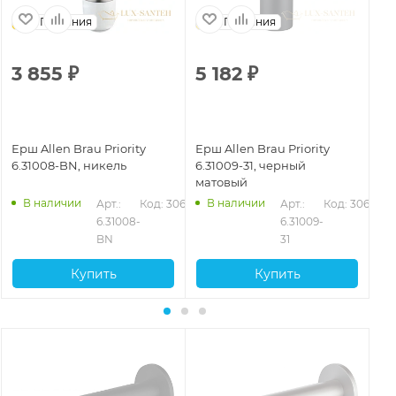
Германия
Германия
3 855
₽
5 182
₽
7
Ерш Allen Brau Priority
Ерш Allen Brau Priority
Ер
6.31008-BN, никель
6.31009-31, черный
6.
матовый
В наличии
В наличии
653
Арт.: 
Код: 30654
Арт.: 
Код: 30656
6.31008-
6.31009-
BN
31
Купить
Купить