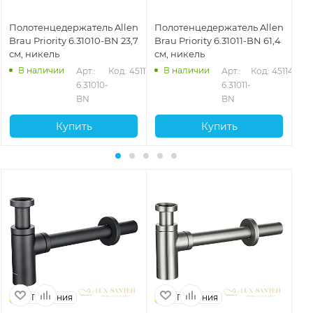
Полотенцедержатель Allen
Полотенцедержатель Allen
По
Brau Priority 6.31010-BN 23,7
Brau Priority 6.31011-BN 61,4
Bra
см, никель
см, никель
см
В наличии
В наличии
2
Арт.: 
Код: 45111
Арт.: 
Код: 45114
6.31010-
6.31011-
BN
BN
Купить
Купить
Германия
Германия