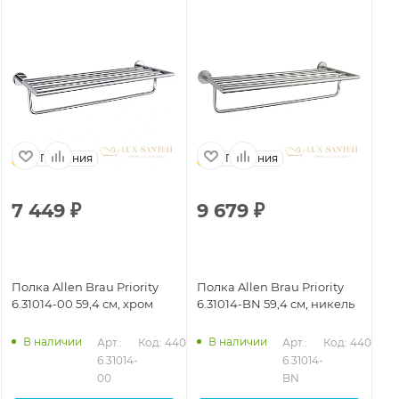
Германия
Германия
7 449
₽
9 679
₽
6
Полка Allen Brau Priority
Полка Allen Brau Priority
По
6.31014-00 59,4 см, хром
6.31014-BN 59,4 см, никель
6.
ма
В наличии
В наличии
Арт.: 
Код: 44074
Арт.: 
Код: 44076
6.31014-
6.31014-
00
BN