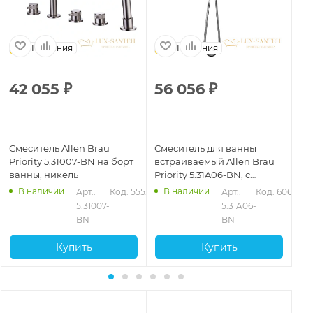
Германия
Германия
42 055
₽
56 056
₽
8
Смеситель Allen Brau
Смеситель для ванны
См
Priority 5.31007-BN на борт
встраиваемый Allen Brau
All
ванны, никель
Priority 5.31A06-BN, с
BN
внутренней частью,
В наличии
В наличии
528
Арт.: 
Код: 55530
Арт.: 
Код: 60670
никель брашированный
5.31007-
5.31A06-
BN
BN
Купить
Купить