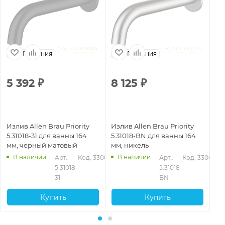
Германия
Германия
5 392
₽
8 125
₽
6
Излив Allen Brau Priority
Излив Allen Brau Priority
Из
5.31018-31 для ванны 164
5.31018-BN для ванны 164
5.
мм, черный матовый
мм, никель
мм
В наличии
В наличии
Арт.: 
Код: 33001
Арт.: 
Код: 33002
5.31018-
5.31018-
31
BN
Купить
Купить