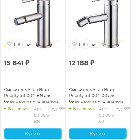
Германия
Германия
15 841
₽
12 188
₽
1
Смеситель Allen Brau
Смеситель Allen Brau
См
Priority 5.31004-BN для
Priority 5.31004-00 для
Bra
биде с донным клапаном,
биде с донным клапаном,
до
никель
хром
ма
В наличии
В наличии
523
Арт.: 
Код: 55524
Арт.: 
Код: 55522
5.31004-
5.31004-
BN
00
Купить
Купить