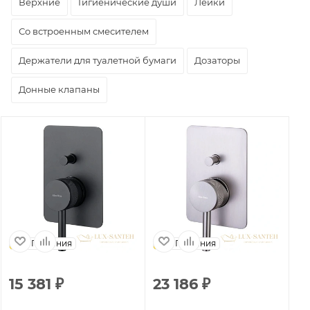
Верхние
Гигиенические души
Лейки
Со встроенным смесителем
Держатели для туалетной бумаги
Дозаторы
Донные клапаны
Германия
Германия
15 381
₽
23 186
₽
1