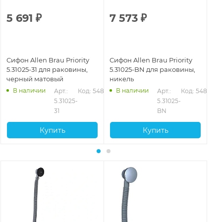
5 691
₽
7 573
₽
5
Сифон Allen Brau Priority
Сифон Allen Brau Priority
Си
5.31025-31 для раковины,
5.31025-BN для раковины,
5.
черный матовый
никель
хр
В наличии
В наличии
Арт.: 
Код: 54876
Арт.: 
Код: 54877
5.31025-
5.31025-
31
BN
Купить
Купить