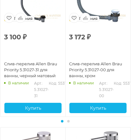
Германия
Германия
3 100
₽
3 172
₽
4
Слив-перелив Allen Brau
Слив-перелив Allen Brau
Сл
Priority 5.31027-31 для
Priority 5.31027-00 для
Pr
ванны, черный матовый
ванны, хром
ва
В наличии
В наличии
Арт.: 
Код: 55317
Арт.: 
Код: 55316
5.31027-
5.31027-
31
00
Купить
Купить