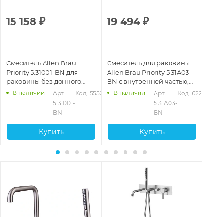
15 158
₽
19 494
₽
2
Смеситель Allen Brau
Смеситель для раковины
См
Priority 5.31001-BN для
Allen Brau Priority 5.31A03-
All
раковины без донного
BN с внутренней частью,
BN
клапана, никель
никель брашированный
ни
В наличии
В наличии
202
Арт.: 
Код: 55521
Арт.: 
Код: 62214
5.31001-
5.31A03-
BN
BN
Купить
Купить