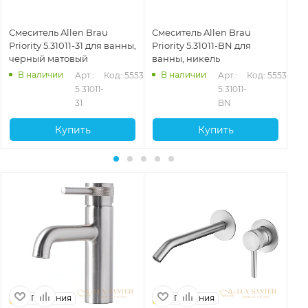
Смеситель Allen Brau
Смеситель Allen Brau
См
Priority 5.31011-31 для ванны,
Priority 5.31011-BN для
Pri
черный матовый
ванны, никель
че
В наличии
В наличии
39
Арт.: 
Код: 55535
Арт.: 
Код: 55536
5.31011-
5.31011-
31
BN
Купить
Купить
Германия
Германия