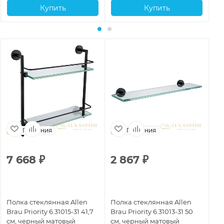
Купить
Купить
Германия
Германия
7 668
₽
2 867
₽
3
Полка стеклянная Allen
Полка стеклянная Allen
По
Brau Priority 6.31015-31 41,7
Brau Priority 6.31013-31 50
Bra
см, черный матовый
см, черный матовый
см