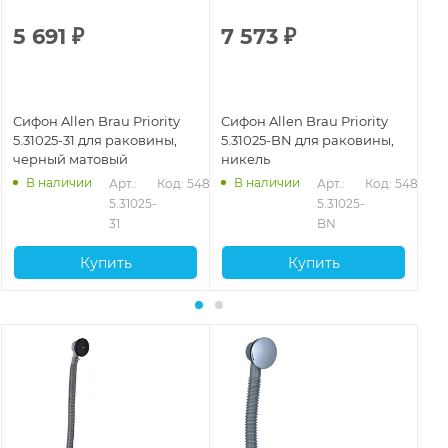
5 691
₽
7 573
₽
5
Сифон Allen Brau Priority
Сифон Allen Brau Priority
Си
5.31025-31 для раковины,
5.31025-BN для раковины,
5.
черный матовый
никель
хр
В наличии
В наличии
Арт.: 
Код: 54876
Арт.: 
Код: 54877
5.31025-
5.31025-
31
BN
Купить
Купить