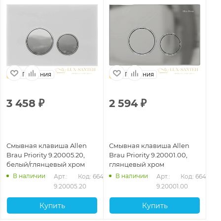
Германия
Германия
3 458
₽
2 594
₽
2
Смывная клавиша Allen
Смывная клавиша Allen
См
Brau Priority 9.20005.20,
Brau Priority 9.20001.00,
Bra
белый/глянцевый хром
глянцевый хром
че
гл
В наличии
В наличии
432
Арт.: 
Код: 66431
Арт.: 
Код: 66427
ма
9.20005.20
9.20001.00
Купить
Купить