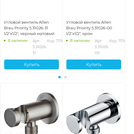
Угловой вентиль Allen
Угловой вентиль Allen
Уг
Brau Priority 5.31026-31
Brau Priority 5.31026-00
Br
1/2"х1/2", черный матовый
1/2"х1/2", хром
1/2
В наличии
В наличии
Арт.: 
Код: 71787
Арт.: 
Код: 71786
5.31026-
5.31026-
31
00
Купить
Купить