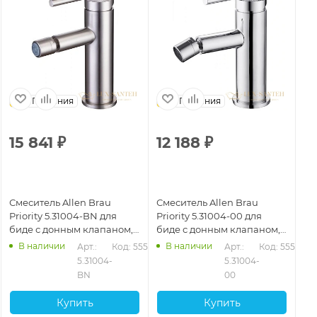
Германия
Германия
15 841
₽
12 188
₽
1
Смеситель Allen Brau
Смеситель Allen Brau
См
Priority 5.31004-BN для
Priority 5.31004-00 для
Bra
биде с донным клапаном,
биде с донным клапаном,
до
никель
хром
ма
В наличии
В наличии
523
Арт.: 
Код: 55524
Арт.: 
Код: 55522
5.31004-
5.31004-
BN
00
Купить
Купить