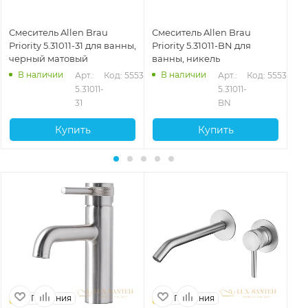
Смеситель Allen Brau
Смеситель Allen Brau
См
Priority 5.31011-31 для ванны,
Priority 5.31011-BN для
Pri
черный матовый
ванны, никель
че
В наличии
В наличии
92
Арт.: 
Код: 55535
Арт.: 
Код: 55536
5.31011-
5.31011-
31
BN
Купить
Купить
Германия
Германия