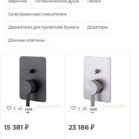
Верхние
Гигиенические души
Лейки
Со встроенным смесителем
Держатели для туалетной бумаги
Дозаторы
Донные клапаны
Германия
Германия
15 381
₽
23 186
₽
1