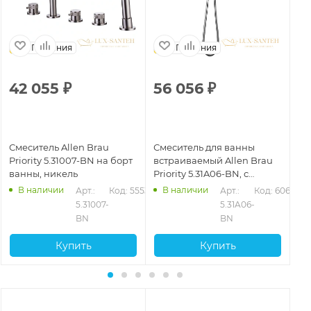
Германия
Германия
42 055
₽
56 056
₽
8
Смеситель Allen Brau
Смеситель для ванны
См
Priority 5.31007-BN на борт
встраиваемый Allen Brau
All
ванны, никель
Priority 5.31A06-BN, с
BN
внутренней частью,
В наличии
В наличии
528
Арт.: 
Код: 55530
Арт.: 
Код: 60670
никель брашированный
5.31007-
5.31A06-
BN
BN
Купить
Купить