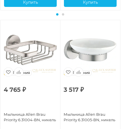
Купить
Купить
Германия
Германия
4 765
₽
3 517
₽
2
Мыльница Allen Brau
Мыльница Allen Brau
Мы
Priority 6.31004-BN, никель
Priority 6.31005-BN, никель
Pr
ма