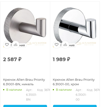
Германия
Германия
2 587
₽
1 989
₽
1
Крючок Allen Brau Priority
Крючок Allen Brau Priority
Кр
6.31001-BN, никель
6.31001-00, хром
6.
В наличии
В наличии
Арт.: 
Код: 36762
Арт.: 
Код: 36760
6.31001-
6.31001-
BN
00