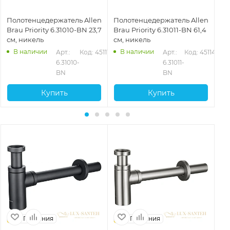
Полотенцедержатель Allen
Полотенцедержатель Allen
По
Brau Priority 6.31010-BN 23,7
Brau Priority 6.31011-BN 61,4
Bra
см, никель
см, никель
см
В наличии
В наличии
2
Арт.: 
Код: 45111
Арт.: 
Код: 45114
6.31010-
6.31011-
BN
BN
Купить
Купить
Германия
Германия