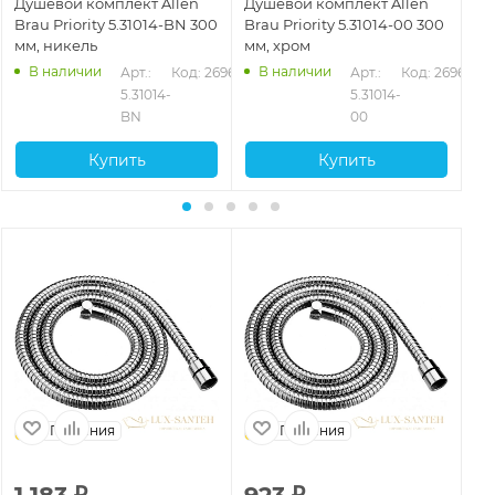
Душевой комплект Allen
Душевой комплект Allen
Ду
Brau Priority 5.31014-BN 300
Brau Priority 5.31014-00 300
Br
мм, никель
мм, хром
мм
В наличии
В наличии
635
Арт.: 
Код: 26964
Арт.: 
Код: 26962
5.31014-
5.31014-
BN
00
Купить
Купить
Германия
Германия