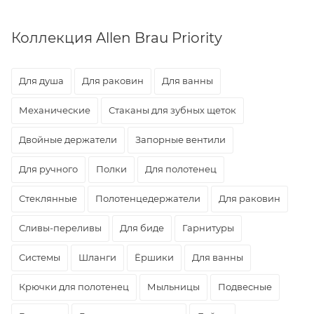
Коллекция Allen Brau Priority
Для душа
Для раковин
Для ванны
Механические
Стаканы для зубных щеток
Двойные держатели
Запорные вентили
Для ручного
Полки
Для полотенец
Стеклянные
Полотенцедержатели
Для раковин
Сливы-переливы
Для биде
Гарнитуры
Системы
Шланги
Ёршики
Для ванны
Крючки для полотенец
Мыльницы
Подвесные