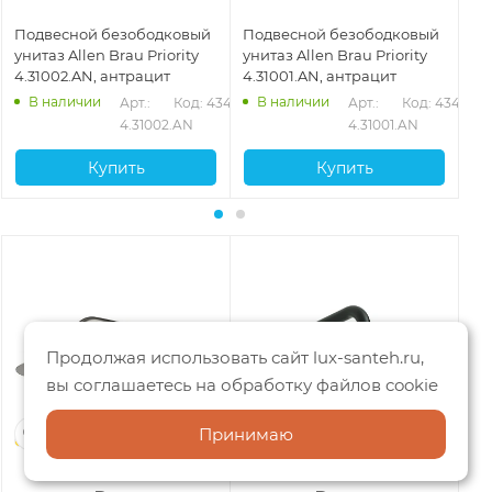
Подвесной безободковый
Подвесной безободковый
По
унитаз Allen Brau Priority
унитаз Allen Brau Priority
ун
4.31002.AN, антрацит
4.31001.AN, антрацит
4.
В наличии
В наличии
Арт.: 
Код: 43407
Арт.: 
Код: 43405
4.31002.AN
4.31001.AN
Купить
Купить
Продолжая использовать сайт lux-santeh.ru,
вы соглашаетесь на обработку файлов cookie
Принимаю
Германия
Германия