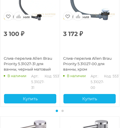
Германия
Германия
3 100
₽
3 172
₽
4
Слив-перелив Allen Brau
Слив-перелив Allen Brau
Сл
Priority 5.31027-31 для
Priority 5.31027-00 для
Pr
ванны, черный матовый
ванны, хром
ва
В наличии
В наличии
Арт.: 
Код: 55317
Арт.: 
Код: 55316
5.31027-
5.31027-
31
00
Купить
Купить