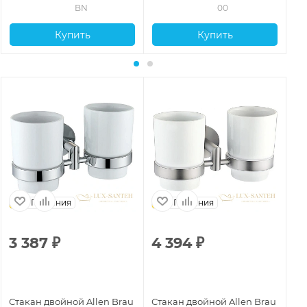
BN
00
Купить
Купить
Германия
Германия
3 387
₽
4 394
₽
2
Стакан двойной Allen Brau
Стакан двойной Allen Brau
Ст