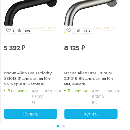
Германия
Германия
5 392
₽
8 125
₽
6
Излив Allen Brau Priority
Излив Allen Brau Priority
Из
5.31018-31 для ванны 164
5.31018-BN для ванны 164
5.
мм, черный матовый
мм, никель
мм
В наличии
В наличии
Арт.: 
Код: 33001
Арт.: 
Код: 33002
5.31018-
5.31018-
31
BN
Купить
Купить