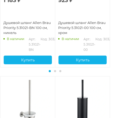
1 183
₽
923
₽
1
Душевой шланг Allen Brau
Душевой шланг Allen Brau
Ду
Priority 5.31021-BN 100 см,
Priority 5.31021-00 100 см,
Pri
никель
хром
ни
В наличии
В наличии
326
Арт.: 
Код: 30325
Арт.: 
Код: 30323
5.31021-
5.31021-
BN
00
Купить
Купить