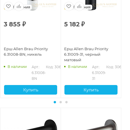
Германия
Германия
3 855
₽
5 182
₽
7
Ерш Allen Brau Priority
Ерш Allen Brau Priority
Ер
6.31008-BN, никель
6.31009-31, черный
6.
матовый
В наличии
В наличии
653
Арт.: 
Код: 30654
Арт.: 
Код: 30656
6.31008-
6.31009-
BN
31
Купить
Купить