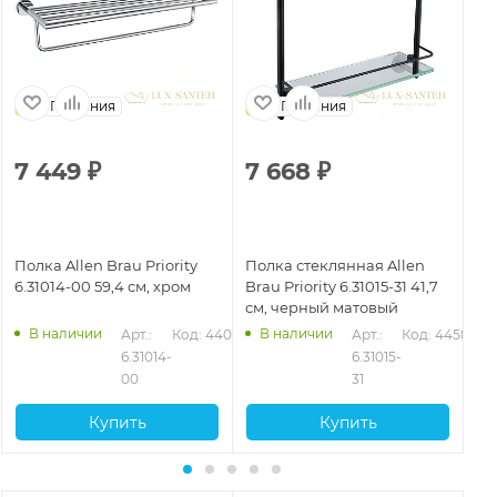
Германия
Германия
7 449
₽
7 668
₽
2
Полка Allen Brau Priority
Полка стеклянная Allen
По
6.31014-00 59,4 см, хром
Brau Priority 6.31015-31 41,7
Bra
см, черный матовый
см
В наличии
В наличии
578
Арт.: 
Код: 44074
Арт.: 
Код: 44580
6.31014-
6.31015-
00
31
Купить
Купить