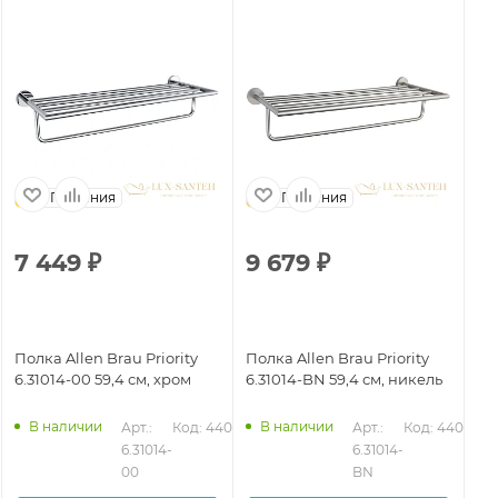
Германия
Германия
7 449
₽
9 679
₽
6
Полка Allen Brau Priority
Полка Allen Brau Priority
По
6.31014-00 59,4 см, хром
6.31014-BN 59,4 см, никель
6.
ма
В наличии
В наличии
Арт.: 
Код: 44074
Арт.: 
Код: 44076
6.31014-
6.31014-
00
BN