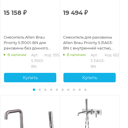
15 158
₽
19 494
₽
2
Смеситель Allen Brau
Смеситель для раковины
См
Priority 5.31001-BN для
Allen Brau Priority 5.31A03-
All
раковины без донного
BN с внутренней частью,
BN
клапана, никель
никель брашированный
ни
В наличии
В наличии
202
Арт.: 
Код: 55521
Арт.: 
Код: 62214
5.31001-
5.31A03-
BN
BN
Купить
Купить