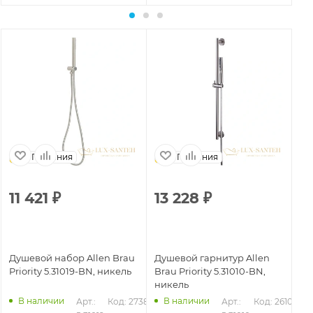
Германия
Германия
11 421
₽
13 228
₽
8
Душевой набор Allen Brau
Душевой гарнитур Allen
Ду
Priority 5.31019-BN, никель
Brau Priority 5.31010-BN,
Bra
никель
че
В наличии
В наличии
01
Арт.: 
Код: 27389
Арт.: 
Код: 26103